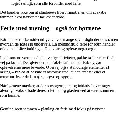
noget særligt, som alle forbinder med ferie.
Det handler ikke om at planlægge hvert minut, men om at skabe
rammer, hvor nærværet får lov at fylde.
Ferie med mening – også for børnene
Børn husker ikke nødvendigvis, hvor mange seværdigheder de så, men
hvordan de følte sig undervejs. En meningsfuld ferie for børn handler
ofte om at blive inddraget, få ansvar og opleve noget ægte.
Lad børnene være med til at vælge aktiviteter, pakke tasker eller finde
vej på kortet. Det giver dem en følelse af medejerskab og gør
oplevelserne mere levende. Overvej også at inddrage elementer af
læring – fx ved at besøge et historisk sted, et naturcenter eller et
museum, hvor de kan røre, prøve og spørge.
Når børnene mærker, at deres nysgerrighed og initiativ bliver taget
alvorligt, vokser både deres selvtillid og glæden ved at være sammen
som familie.
Genfind roen sammen – planlæg en ferie med fokus på nærvær