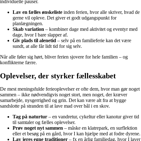
individuelle pauser.
Lav en fælles ønskeliste
inden ferien, hvor alle skriver, hvad de
gerne vil opleve. Det giver et godt udgangspunkt for
planlægningen.
Skab variation
– kombiner dage med aktivitet og eventyr med
dage, hvor I bare slapper af.
Giv plads til alenetid
– selv på en familieferie kan det være
sundt, at alle får lidt tid for sig selv.
Når alle føler sig hørt, bliver ferien sjovere for hele familien – og
konflikterne færre.
Oplevelser, der styrker fællesskabet
De mest meningsfulde ferieoplevelser er ofte dem, hvor man gør noget
sammen – ikke nødvendigvis noget stort, men noget, der kræver
samarbejde, nysgerrighed og grin. Det kan være alt fra at bygge
sandslotte på stranden til at lave mad over bål i en skov.
Tag på naturtur
– en vandretur, cykeltur eller kanotur giver tid
til samtaler og fælles oplevelser.
Prøv noget nyt sammen
– måske en klatrepark, en surflektion
eller et besøg på en gård, hvor I kan hjælpe med at fodre dyrene.
Lav jeres egne traditioner
– fx en årlig familiedag, hvor I laver