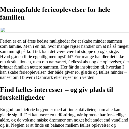
Meningsfulde ferieoplevelser for hele
familien
Ferien er en af årets bedste muligheder for at skabe minder sammen
som familie. Men i en tid, hvor mange rejser handler om at nå så meget
som muligt på kort tid, kan det være værd at stoppe op og spørge:
Hvad gør en ferie egentlig meningsfuld? For mange handler det ikke
om destinationen, men om nærværet, fællesskabet og de oplevelser, der
bringer familien tættere sammen. Her får du inspiration til, hvordan I
kan skabe ferieoplevelser, der både giver ro, glæde og fælles minder –
uanset om I bliver i Danmark eller rejser ud i verden.
Find fælles interesser – og giv plads til
forskelligheder
En god familieferie begynder med at finde aktiviteter, som alle kan
glæde sig til. Det kan være en udfordring, når børnene har forskellige
aldre, og de voksne måske drømmer om noget helt andet end vandland
og is. Nøglen er at finde en balance mellem fælles oplevelser og