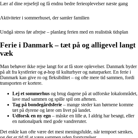
Lær af dine rejsefejl og få endnu bedre ferieoplevelser næste gang
Aktiviteter i sommerhuset, der samler familien
Undgå stress før afrejse – planlæg ferien med en realistisk tidsplan
Ferie i Danmark – tæt på og alligevel langt
væk
Man behøver ikke rejse langt for at få store oplevelser. Danmark byder
på alt fra kystferier og ø-hop til kulturbyer og naturparker. En ferie i
Danmark kan give ro og fleksibilitet – og ofte mere tid sammen, fordi
transporten er kortere.
Lej et sommerhus
og brug dagene på at udforske lokalområdet,
lave mad sammen og spille spil om aftenen.
Tag på bondegårdsferie
– mange steder kan børnene komme
tæt på dyrene og lære om livet på landet.
Udforsk en ny egn
– måske en lille ø, I aldrig har besøgt, eller
en nationalpark med gode vandreruter.
Det enkle kan ofte være det mest meningsfulde, når tempoet sænkes,
og der er tid til at være sammen uden forstyrrelser.