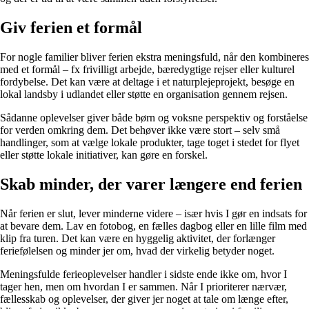
Giv ferien et formål
For nogle familier bliver ferien ekstra meningsfuld, når den kombineres
med et formål – fx frivilligt arbejde, bæredygtige rejser eller kulturel
fordybelse. Det kan være at deltage i et naturplejeprojekt, besøge en
lokal landsby i udlandet eller støtte en organisation gennem rejsen.
Sådanne oplevelser giver både børn og voksne perspektiv og forståelse
for verden omkring dem. Det behøver ikke være stort – selv små
handlinger, som at vælge lokale produkter, tage toget i stedet for flyet
eller støtte lokale initiativer, kan gøre en forskel.
Skab minder, der varer længere end ferien
Når ferien er slut, lever minderne videre – især hvis I gør en indsats for
at bevare dem. Lav en fotobog, en fælles dagbog eller en lille film med
klip fra turen. Det kan være en hyggelig aktivitet, der forlænger
feriefølelsen og minder jer om, hvad der virkelig betyder noget.
Meningsfulde ferieoplevelser handler i sidste ende ikke om, hvor I
tager hen, men om hvordan I er sammen. Når I prioriterer nærvær,
fællesskab og oplevelser, der giver jer noget at tale om længe efter,