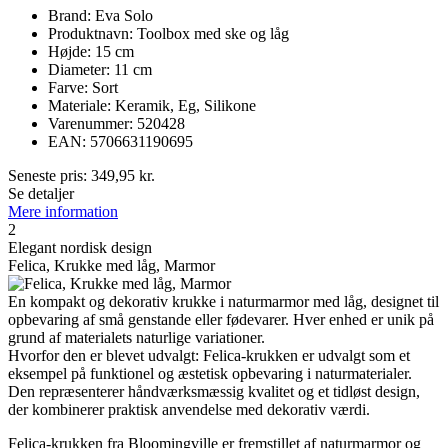
Brand: Eva Solo
Produktnavn: Toolbox med ske og låg
Højde: 15 cm
Diameter: 11 cm
Farve: Sort
Materiale: Keramik, Eg, Silikone
Varenummer: 520428
EAN: 5706631190695
Seneste pris:
349,95
kr.
Se detaljer
Mere information
2
Elegant nordisk design
Felica, Krukke med låg, Marmor
En kompakt og dekorativ krukke i naturmarmor med låg, designet til
opbevaring af små genstande eller fødevarer. Hver enhed er unik på
grund af materialets naturlige variationer.
Hvorfor den er blevet udvalgt: Felica-krukken er udvalgt som et
eksempel på funktionel og æstetisk opbevaring i naturmaterialer.
Den repræsenterer håndværksmæssig kvalitet og et tidløst design,
der kombinerer praktisk anvendelse med dekorativ værdi.
Felica-krukken fra Bloomingville er fremstillet af naturmarmor og