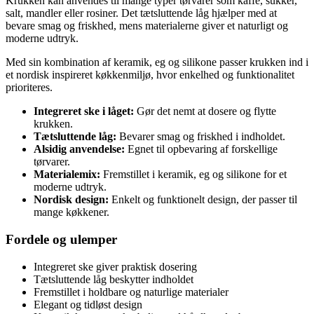
Krukken kan anvendes til mange typer tørvarer som kaffe, sukker,
salt, mandler eller rosiner. Det tætsluttende låg hjælper med at
bevare smag og friskhed, mens materialerne giver et naturligt og
moderne udtryk.
Med sin kombination af keramik, eg og silikone passer krukken ind i
et nordisk inspireret køkkenmiljø, hvor enkelhed og funktionalitet
prioriteres.
Integreret ske i låget:
Gør det nemt at dosere og flytte
krukken.
Tætsluttende låg:
Bevarer smag og friskhed i indholdet.
Alsidig anvendelse:
Egnet til opbevaring af forskellige
tørvarer.
Materialemix:
Fremstillet i keramik, eg og silikone for et
moderne udtryk.
Nordisk design:
Enkelt og funktionelt design, der passer til
mange køkkener.
Fordele og ulemper
Integreret ske giver praktisk dosering
Tætsluttende låg beskytter indholdet
Fremstillet i holdbare og naturlige materialer
Elegant og tidløst design