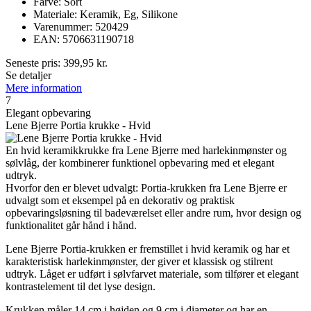
Farve: Sort
Materiale: Keramik, Eg, Silikone
Varenummer: 520429
EAN: 5706631190718
Seneste pris:
399,95
kr.
Se detaljer
Mere information
7
Elegant opbevaring
Lene Bjerre Portia krukke - Hvid
En hvid keramikkrukke fra Lene Bjerre med harlekinmønster og
sølvlåg, der kombinerer funktionel opbevaring med et elegant
udtryk.
Hvorfor den er blevet udvalgt: Portia-krukken fra Lene Bjerre er
udvalgt som et eksempel på en dekorativ og praktisk
opbevaringsløsning til badeværelset eller andre rum, hvor design og
funktionalitet går hånd i hånd.
Lene Bjerre Portia-krukken er fremstillet i hvid keramik og har et
karakteristisk harlekinmønster, der giver et klassisk og stilrent
udtryk. Låget er udført i sølvfarvet materiale, som tilfører et elegant
kontrastelement til det lyse design.
Krukken måler 14 cm i højden og 9 cm i diameter og har en