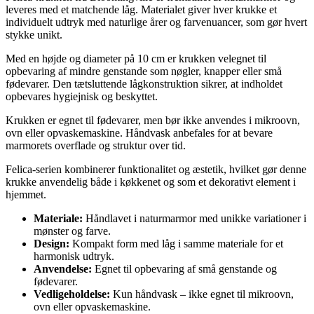
leveres med et matchende låg. Materialet giver hver krukke et
individuelt udtryk med naturlige årer og farvenuancer, som gør hvert
stykke unikt.
Med en højde og diameter på 10 cm er krukken velegnet til
opbevaring af mindre genstande som nøgler, knapper eller små
fødevarer. Den tætsluttende lågkonstruktion sikrer, at indholdet
opbevares hygiejnisk og beskyttet.
Krukken er egnet til fødevarer, men bør ikke anvendes i mikroovn,
ovn eller opvaskemaskine. Håndvask anbefales for at bevare
marmorets overflade og struktur over tid.
Felica-serien kombinerer funktionalitet og æstetik, hvilket gør denne
krukke anvendelig både i køkkenet og som et dekorativt element i
hjemmet.
Materiale:
Håndlavet i naturmarmor med unikke variationer i
mønster og farve.
Design:
Kompakt form med låg i samme materiale for et
harmonisk udtryk.
Anvendelse:
Egnet til opbevaring af små genstande og
fødevarer.
Vedligeholdelse:
Kun håndvask – ikke egnet til mikroovn,
ovn eller opvaskemaskine.