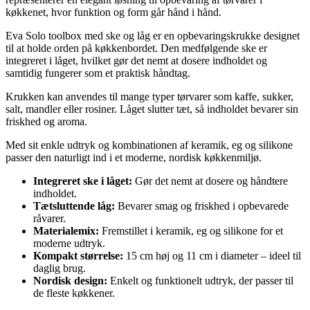
køkkenet, hvor funktion og form går hånd i hånd.
Eva Solo toolbox med ske og låg er en opbevaringskrukke designet
til at holde orden på køkkenbordet. Den medfølgende ske er
integreret i låget, hvilket gør det nemt at dosere indholdet og
samtidig fungerer som et praktisk håndtag.
Krukken kan anvendes til mange typer tørvarer som kaffe, sukker,
salt, mandler eller rosiner. Låget slutter tæt, så indholdet bevarer sin
friskhed og aroma.
Med sit enkle udtryk og kombinationen af keramik, eg og silikone
passer den naturligt ind i et moderne, nordisk køkkenmiljø.
Integreret ske i låget:
Gør det nemt at dosere og håndtere
indholdet.
Tætsluttende låg:
Bevarer smag og friskhed i opbevarede
råvarer.
Materialemix:
Fremstillet i keramik, eg og silikone for et
moderne udtryk.
Kompakt størrelse:
15 cm høj og 11 cm i diameter – ideel til
daglig brug.
Nordisk design:
Enkelt og funktionelt udtryk, der passer til
de fleste køkkener.