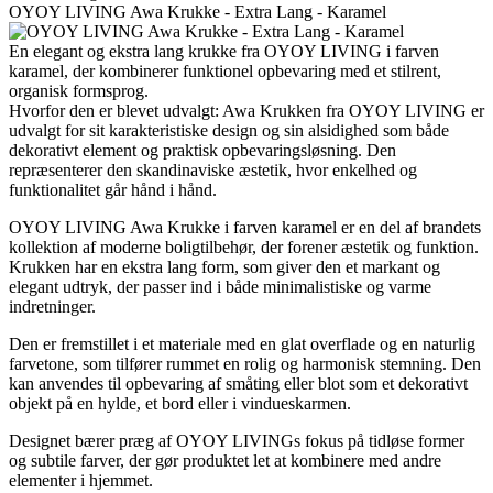
OYOY LIVING Awa Krukke - Extra Lang - Karamel
En elegant og ekstra lang krukke fra OYOY LIVING i farven
karamel, der kombinerer funktionel opbevaring med et stilrent,
organisk formsprog.
Hvorfor den er blevet udvalgt: Awa Krukken fra OYOY LIVING er
udvalgt for sit karakteristiske design og sin alsidighed som både
dekorativt element og praktisk opbevaringsløsning. Den
repræsenterer den skandinaviske æstetik, hvor enkelhed og
funktionalitet går hånd i hånd.
OYOY LIVING Awa Krukke i farven karamel er en del af brandets
kollektion af moderne boligtilbehør, der forener æstetik og funktion.
Krukken har en ekstra lang form, som giver den et markant og
elegant udtryk, der passer ind i både minimalistiske og varme
indretninger.
Den er fremstillet i et materiale med en glat overflade og en naturlig
farvetone, som tilfører rummet en rolig og harmonisk stemning. Den
kan anvendes til opbevaring af småting eller blot som et dekorativt
objekt på en hylde, et bord eller i vindueskarmen.
Designet bærer præg af OYOY LIVINGs fokus på tidløse former
og subtile farver, der gør produktet let at kombinere med andre
elementer i hjemmet.