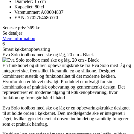
Diameter: 15 cm
Kapacitet: 80 cl
Varenummer: A00004837
EAN: 5705764686570
Seneste pris:
369
kr.
Se detaljer
Mere information
6
Smart køkkenopbevaring
Eva Solo toolbox med ske og låg, 20 cm - Black
En funktionel og stilren opbevaringskrukke fra Eva Solo med låg og
integreret ske, fremstillet i keramik, eg og silikone. Designet
kombinerer æstetik og funktionalitet til det moderne køkken.
Hvorfor den er blevet udvalgt: Produktet er udvalgt for sin
kombination af praktisk opbevaring og gennemtænkt design. Det
repræsenterer en moderne tilgang til køkkenopbevaring, hvor
funktion og form går hånd i hånd.
Eva Solo toolbox med ske og låg er en opbevaringskrukke designet
til at holde orden i køkkenet. Den medfølgende ske er integreret i
låget, hvilket gør det nemt at dosere indholdet og samtidig fungerer
som et praktisk håndtag.