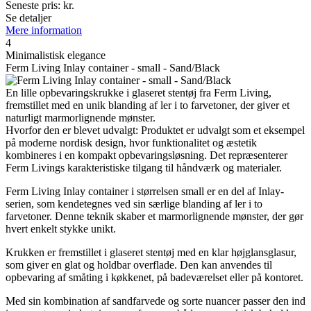
Seneste pris:
kr.
Se detaljer
Mere information
4
Minimalistisk elegance
Ferm Living Inlay container - small - Sand/Black
En lille opbevaringskrukke i glaseret stentøj fra Ferm Living,
fremstillet med en unik blanding af ler i to farvetoner, der giver et
naturligt marmorlignende mønster.
Hvorfor den er blevet udvalgt: Produktet er udvalgt som et eksempel
på moderne nordisk design, hvor funktionalitet og æstetik
kombineres i en kompakt opbevaringsløsning. Det repræsenterer
Ferm Livings karakteristiske tilgang til håndværk og materialer.
Ferm Living Inlay container i størrelsen small er en del af Inlay-
serien, som kendetegnes ved sin særlige blanding af ler i to
farvetoner. Denne teknik skaber et marmorlignende mønster, der gør
hvert enkelt stykke unikt.
Krukken er fremstillet i glaseret stentøj med en klar højglansglasur,
som giver en glat og holdbar overflade. Den kan anvendes til
opbevaring af småting i køkkenet, på badeværelset eller på kontoret.
Med sin kombination af sandfarvede og sorte nuancer passer den ind