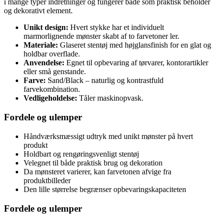
i mange typer indretninger og fungerer både som praktisk beholder
og dekorativt element.
Unikt design:
Hvert stykke har et individuelt
marmorlignende mønster skabt af to farvetoner ler.
Materiale:
Glaseret stentøj med højglansfinish for en glat og
holdbar overflade.
Anvendelse:
Egnet til opbevaring af tørvarer, kontorartikler
eller små genstande.
Farve:
Sand/Black – naturlig og kontrastfuld
farvekombination.
Vedligeholdelse:
Tåler maskinopvask.
Fordele og ulemper
Håndværksmæssigt udtryk med unikt mønster på hvert
produkt
Holdbart og rengøringsvenligt stentøj
Velegnet til både praktisk brug og dekoration
Da mønsteret varierer, kan farvetonen afvige fra
produktbilleder
Den lille størrelse begrænser opbevaringskapaciteten
Fordele og ulemper