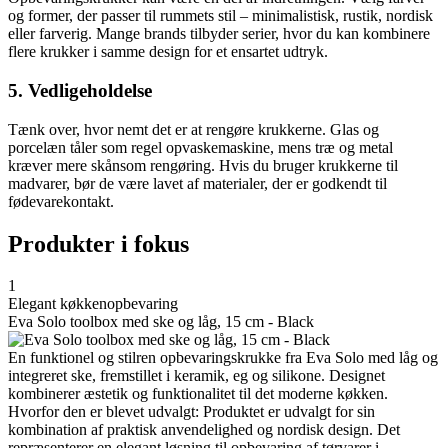
og former, der passer til rummets stil – minimalistisk, rustik, nordisk
eller farverig. Mange brands tilbyder serier, hvor du kan kombinere
flere krukker i samme design for et ensartet udtryk.
5. Vedligeholdelse
Tænk over, hvor nemt det er at rengøre krukkerne. Glas og
porcelæn tåler som regel opvaskemaskine, mens træ og metal
kræver mere skånsom rengøring. Hvis du bruger krukkerne til
madvarer, bør de være lavet af materialer, der er godkendt til
fødevarekontakt.
Produkter i fokus
1
Elegant køkkenopbevaring
Eva Solo toolbox med ske og låg, 15 cm - Black
En funktionel og stilren opbevaringskrukke fra Eva Solo med låg og
integreret ske, fremstillet i keramik, eg og silikone. Designet
kombinerer æstetik og funktionalitet til det moderne køkken.
Hvorfor den er blevet udvalgt: Produktet er udvalgt for sin
kombination af praktisk anvendelighed og nordisk design. Det
repræsenterer en elegant løsning til opbevaring af tørvarer i