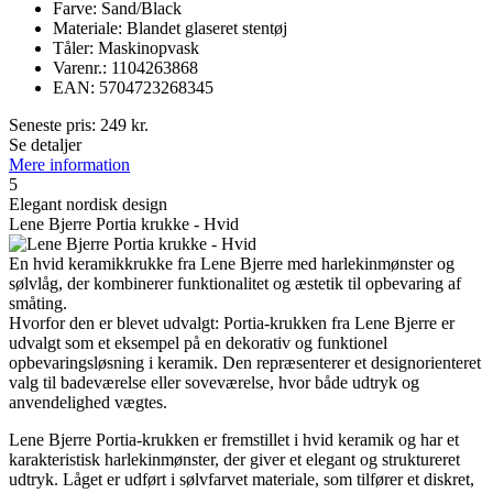
Farve: Sand/Black
Materiale: Blandet glaseret stentøj
Tåler: Maskinopvask
Varenr.: 1104263868
EAN: 5704723268345
Seneste pris:
249
kr.
Se detaljer
Mere information
5
Elegant nordisk design
Lene Bjerre Portia krukke - Hvid
En hvid keramikkrukke fra Lene Bjerre med harlekinmønster og
sølvlåg, der kombinerer funktionalitet og æstetik til opbevaring af
småting.
Hvorfor den er blevet udvalgt: Portia-krukken fra Lene Bjerre er
udvalgt som et eksempel på en dekorativ og funktionel
opbevaringsløsning i keramik. Den repræsenterer et designorienteret
valg til badeværelse eller soveværelse, hvor både udtryk og
anvendelighed vægtes.
Lene Bjerre Portia-krukken er fremstillet i hvid keramik og har et
karakteristisk harlekinmønster, der giver et elegant og struktureret
udtryk. Låget er udført i sølvfarvet materiale, som tilfører et diskret,