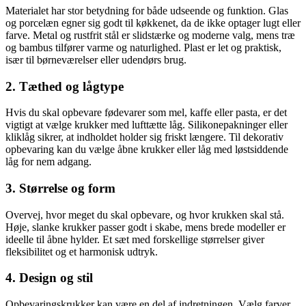
Materialet har stor betydning for både udseende og funktion. Glas
og porcelæn egner sig godt til køkkenet, da de ikke optager lugt eller
farve. Metal og rustfrit stål er slidstærke og moderne valg, mens træ
og bambus tilfører varme og naturlighed. Plast er let og praktisk,
især til børneværelser eller udendørs brug.
2. Tæthed og lågtype
Hvis du skal opbevare fødevarer som mel, kaffe eller pasta, er det
vigtigt at vælge krukker med lufttætte låg. Silikonepakninger eller
kliklåg sikrer, at indholdet holder sig friskt længere. Til dekorativ
opbevaring kan du vælge åbne krukker eller låg med løstsiddende
låg for nem adgang.
3. Størrelse og form
Overvej, hvor meget du skal opbevare, og hvor krukken skal stå.
Høje, slanke krukker passer godt i skabe, mens brede modeller er
ideelle til åbne hylder. Et sæt med forskellige størrelser giver
fleksibilitet og et harmonisk udtryk.
4. Design og stil
Opbevaringskrukker kan være en del af indretningen. Vælg farver