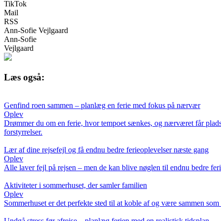
TikTok
Mail
RSS
Ann-Sofie Vejlgaard
Ann-Sofie
Vejlgaard
Læs også:
Genfind roen sammen – planlæg en ferie med fokus på nærvær
Oplev
Drømmer du om en ferie, hvor tempoet sænkes, og nærværet får plads? Få
forstyrrelser.
Lær af dine rejsefejl og få endnu bedre ferieoplevelser næste gang
Oplev
Alle laver fejl på rejsen – men de kan blive nøglen til endnu bedre fe
Aktiviteter i sommerhuset, der samler familien
Oplev
Sommerhuset er det perfekte sted til at koble af og være sammen som fam
Undgå stress før afrejse – planlæg ferien med en realistisk tidsplan