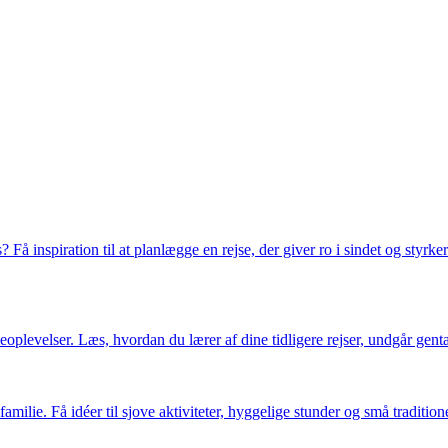
 inspiration til at planlægge en rejse, der giver ro i sindet og styrker
rieoplevelser. Læs, hvordan du lærer af dine tidligere rejser, undgår ge
ilie. Få idéer til sjove aktiviteter, hyggelige stunder og små traditione