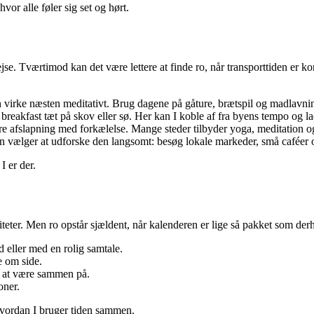
or alle føler sig set og hørt.
se. Tværtimod kan det være lettere at finde ro, når transporttiden er 
n virke næsten meditativt. Brug dagene på gåture, brætspil og madlavn
 & breakfast tæt på skov eller sø. Her kan I koble af fra byens tempo og 
re afslapning med forkælelse. Mange steder tilbyder yoga, meditation og
an vælger at udforske den langsomt: besøg lokale markeder, små caféer 
I er der.
teter. Men ro opstår sjældent, når kalenderen er lige så pakket som derhj
 eller med en rolig samtale.
e om side.
 at være sammen på.
oner.
hvordan I bruger tiden sammen.