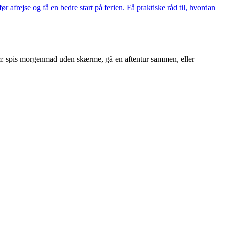
r afrejse og få en bedre start på ferien. Få praktiske råd til, hvordan
hjem: spis morgenmad uden skærme, gå en aftentur sammen, eller