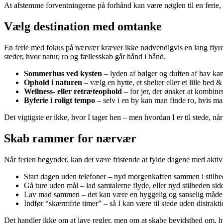
At afstemme forventningerne på forhånd kan være nøglen til en ferie, hv
Vælg destination med omtanke
En ferie med fokus på nærvær kræver ikke nødvendigvis en lang flyrej
steder, hvor natur, ro og fællesskab går hånd i hånd.
Sommerhus ved kysten
– lyden af bølger og duften af hav ka
Ophold i naturen
– vælg en hytte, et shelter eller et lille bed
Wellness- eller retræteophold
– for jer, der ønsker at kombine
Byferie i roligt tempo
– selv i en by kan man finde ro, hvis m
Det vigtigste er ikke, hvor I tager hen – men hvordan I er til stede, når 
Skab rammer for nærvær
Når ferien begynder, kan det være fristende at fylde dagene med aktivi
Start dagen uden telefoner – nyd morgenkaffen sammen i stilhed
Gå ture uden mål – lad samtalerne flyde, eller nyd stilheden sid
Lav mad sammen – det kan være en hyggelig og sanselig måde
Indfør “skærmfrie timer” – så I kan være til stede uden distrakti
Det handler ikke om at lave regler, men om at skabe bevidsthed om, 