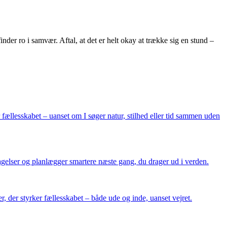
nder ro i samvær. Aftal, at det er helt okay at trække sig en stund –
 fællesskabet – uanset om I søger natur, stilhed eller tid sammen uden
ntagelser og planlægger smartere næste gang, du drager ud i verden.
r, der styrker fællesskabet – både ude og inde, uanset vejret.