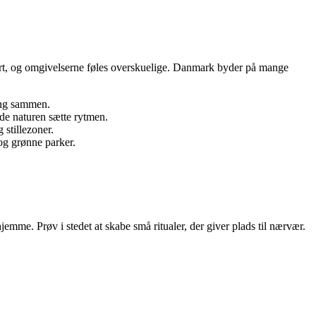
kort, og omgivelserne føles overskuelige. Danmark byder på mange
ing sammen.
lade naturen sætte rytmen.
 stillezoner.
og grønne parker.
emme. Prøv i stedet at skabe små ritualer, der giver plads til nærvær.