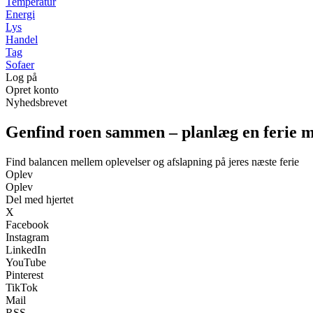
Temperatur
Energi
Lys
Handel
Tag
Sofaer
Log på
Opret konto
Nyhedsbrevet
Genfind roen sammen – planlæg en ferie 
Find balancen mellem oplevelser og afslapning på jeres næste ferie
Oplev
Oplev
Del med hjertet
X
Facebook
Instagram
LinkedIn
YouTube
Pinterest
TikTok
Mail
RSS