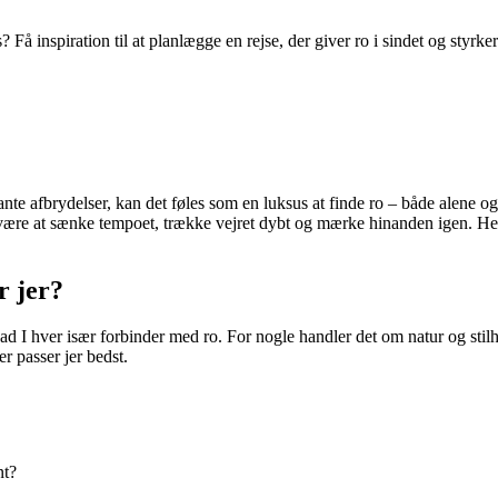
 inspiration til at planlægge en rejse, der giver ro i sindet og styrker
tante afbrydelser, kan det føles som en luksus at finde ro – både alen
 være at sænke tempoet, trække vejret dybt og mærke hinanden igen. Her
r jer?
ad I hver især forbinder med ro. For nogle handler det om natur og sti
er passer jer bedst.
nt?