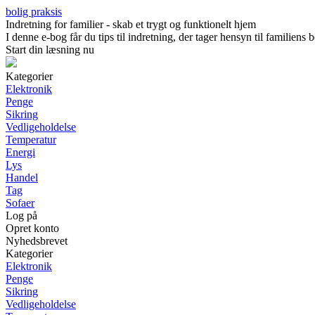
bolig praksis
Indretning for familier - skab et trygt og funktionelt hjem
I denne e-bog får du tips til indretning, der tager hensyn til familien
Start din læsning nu
Kategorier
Elektronik
Penge
Sikring
Vedligeholdelse
Temperatur
Energi
Lys
Handel
Tag
Sofaer
Log på
Opret konto
Nyhedsbrevet
Kategorier
Elektronik
Penge
Sikring
Vedligeholdelse