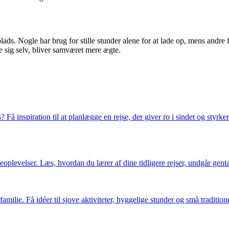
ads. Nogle har brug for stille stunder alene for at lade op, mens andre fi
ære sig selv, bliver samværet mere ægte.
 inspiration til at planlægge en rejse, der giver ro i sindet og styrker
rieoplevelser. Læs, hvordan du lærer af dine tidligere rejser, undgår ge
ilie. Få idéer til sjove aktiviteter, hyggelige stunder og små traditione