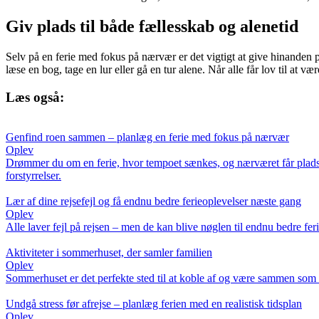
Giv plads til både fællesskab og alenetid
Selv på en ferie med fokus på nærvær er det vigtigt at give hinanden pl
læse en bog, tage en lur eller gå en tur alene. Når alle får lov til at v
Læs også:
Genfind roen sammen – planlæg en ferie med fokus på nærvær
Oplev
Drømmer du om en ferie, hvor tempoet sænkes, og nærværet får plads? Få
forstyrrelser.
Lær af dine rejsefejl og få endnu bedre ferieoplevelser næste gang
Oplev
Alle laver fejl på rejsen – men de kan blive nøglen til endnu bedre fe
Aktiviteter i sommerhuset, der samler familien
Oplev
Sommerhuset er det perfekte sted til at koble af og være sammen som fam
Undgå stress før afrejse – planlæg ferien med en realistisk tidsplan
Oplev