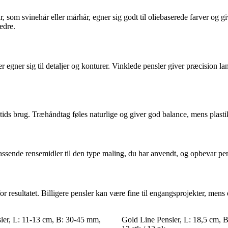
, som svinehår eller mårhår, egner sig godt til oliebaserede farver og giv
edre.
r egner sig til detaljer og konturer. Vinklede pensler giver præcision la
ids brug. Træhåndtag føles naturlige og giver god balance, mens plasti
ssende rensemidler til den type maling, du har anvendt, og opbevar pen
 resultatet. Billigere pensler kan være fine til engangsprojekter, mens e
er, L: 11-13 cm, B: 30-45 mm,
Gold Line Pensler, L: 18,5 cm, 