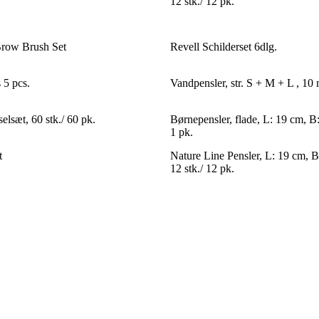
12 stk./ 12 pk.
row Brush Set
Revell Schilderset 6dlg.
 5 pcs.
Vandpensler, str. S + M + L , 10 
lsæt, 60 stk./ 60 pk.
Børnepensler, flade, L: 19 cm, B:
1 pk.
t
Nature Line Pensler, L: 19 cm, B
12 stk./ 12 pk.