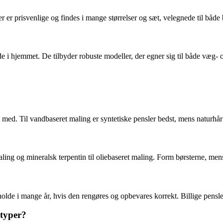
 er prisvenlige og findes i mange størrelser og sæt, velegnede til både
jde i hjemmet. De tilbyder robuste modeller, der egner sig til både væg-
 med. Til vandbaseret maling er syntetiske pensler bedst, mens naturhår 
ing og mineralsk terpentin til oliebaseret maling. Form børsterne, mens
lde i mange år, hvis den rengøres og opbevares korrekt. Billige pensler
styper?