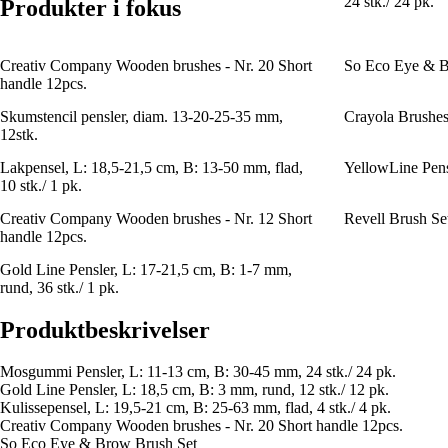
24 stk./ 24 pk.
Produkter i fokus
Creativ Company Wooden brushes - Nr. 20 Short
So Eco Eye & B
handle 12pcs.
Skumstencil pensler, diam. 13-20-25-35 mm,
Crayola Brushes
12stk.
Lakpensel, L: 18,5-21,5 cm, B: 13-50 mm, flad,
YellowLine Pense
10 stk./ 1 pk.
Creativ Company Wooden brushes - Nr. 12 Short
Revell Brush Se
handle 12pcs.
Gold Line Pensler, L: 17-21,5 cm, B: 1-7 mm,
rund, 36 stk./ 1 pk.
Produktbeskrivelser
Mosgummi Pensler, L: 11-13 cm, B: 30-45 mm, 24 stk./ 24 pk.
Gold Line Pensler, L: 18,5 cm, B: 3 mm, rund, 12 stk./ 12 pk.
Kulissepensel, L: 19,5-21 cm, B: 25-63 mm, flad, 4 stk./ 4 pk.
Creativ Company Wooden brushes - Nr. 20 Short handle 12pcs.
So Eco Eye & Brow Brush Set