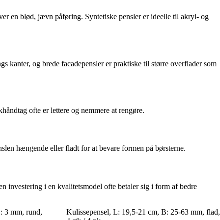
er en blød, jævn påføring. Syntetiske pensler er ideelle til akryl- og
ngs kanter, og brede facadepensler er praktiske til større overflader som
khåndtag ofte er lettere og nemmere at rengøre.
slen hængende eller fladt for at bevare formen på børsterne.
n investering i en kvalitetsmodel ofte betaler sig i form af bedre
B: 3 mm, rund,
Kulissepensel, L: 19,5-21 cm, B: 25-63 mm, flad,