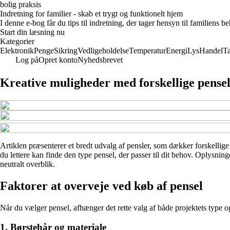
bolig praksis
Indretning for familier - skab et trygt og funktionelt hjem
I denne e-bog får du tips til indretning, der tager hensyn til familiens 
Start din læsning nu
Kategorier
Elektronik
Penge
Sikring
Vedligeholdelse
Temperatur
Energi
Lys
Handel
T
Log på
Opret konto
Nyhedsbrevet
Kreative muligheder med forskellige pense
Artiklen præsenterer et bredt udvalg af pensler, som dækker forskellige 
du lettere kan finde den type pensel, der passer til dit behov. Oplysnin
neutralt overblik.
Faktorer at overveje ved køb af pensel
Når du vælger pensel, afhænger det rette valg af både projektets type og
1. Børstehår og materiale