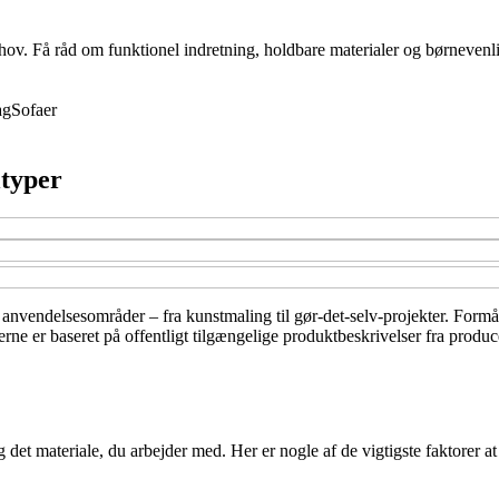
behov. Få råd om funktionel indretning, holdbare materialer og børnevenli
ag
Sofaer
ltyper
anvendelsesområder – fra kunstmaling til gør-det-selv-projekter. Formåle
gerne er baseret på offentligt tilgængelige produktbeskrivelser fra produ
 det materiale, du arbejder med. Her er nogle af de vigtigste faktorer at