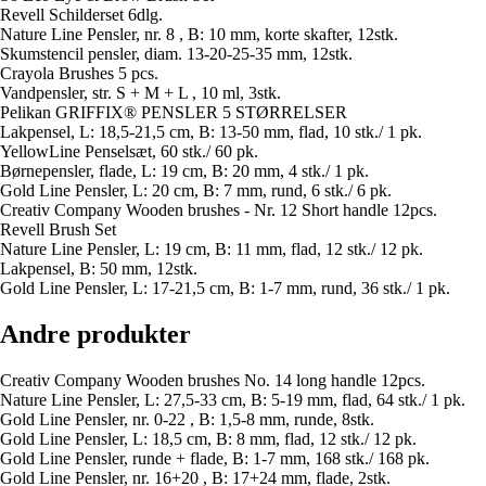
Revell Schilderset 6dlg.
Nature Line Pensler, nr. 8 , B: 10 mm, korte skafter, 12stk.
Skumstencil pensler, diam. 13-20-25-35 mm, 12stk.
Crayola Brushes 5 pcs.
Vandpensler, str. S + M + L , 10 ml, 3stk.
Pelikan GRIFFIX® PENSLER 5 STØRRELSER
Lakpensel, L: 18,5-21,5 cm, B: 13-50 mm, flad, 10 stk./ 1 pk.
YellowLine Penselsæt, 60 stk./ 60 pk.
Børnepensler, flade, L: 19 cm, B: 20 mm, 4 stk./ 1 pk.
Gold Line Pensler, L: 20 cm, B: 7 mm, rund, 6 stk./ 6 pk.
Creativ Company Wooden brushes - Nr. 12 Short handle 12pcs.
Revell Brush Set
Nature Line Pensler, L: 19 cm, B: 11 mm, flad, 12 stk./ 12 pk.
Lakpensel, B: 50 mm, 12stk.
Gold Line Pensler, L: 17-21,5 cm, B: 1-7 mm, rund, 36 stk./ 1 pk.
Andre produkter
Creativ Company Wooden brushes No. 14 long handle 12pcs.
Nature Line Pensler, L: 27,5-33 cm, B: 5-19 mm, flad, 64 stk./ 1 pk.
Gold Line Pensler, nr. 0-22 , B: 1,5-8 mm, runde, 8stk.
Gold Line Pensler, L: 18,5 cm, B: 8 mm, flad, 12 stk./ 12 pk.
Gold Line Pensler, runde + flade, B: 1-7 mm, 168 stk./ 168 pk.
Gold Line Pensler, nr. 16+20 , B: 17+24 mm, flade, 2stk.