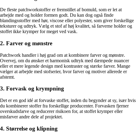
De fleste patchworkstoffer er fremstillet af bomuld, som er let at
arbejde med og holder formen godt. Du kan dog også finde
blandingsstoffer med hør, viscose eller polyester, som giver forskellige
teksturer og udtryk. Vælg et stof af høj kvalitet, så farverne holder og
stoffet ikke krymper for meget ved vask.
2. Farver og mønstre
Patchwork handler i høj grad om at kombinere farver og mønstre.
Overvej, om du ønsker et harmonisk udtryk med dæmpede nuancer
eller et mere legende design med kontraster og stærke farver. Mange
vælger at arbejde med stofserier, hvor farver og motiver allerede er
afstemt.
3. Forvask og krympning
Det er en god idé at forvaske stoffet, inden du begynder at sy, især hvis
du kombinerer stoffer fra forskellige producenter. Forvasken fjerner
overskudsfarve og reducerer risikoen for, at stoffet krymper eller
misfarver andre dele af projektet.
4. Størrelse og klipning