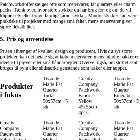
Patchworkstoffer sælges ofte som metervarer, fat quarters eller charm
packs. Tænk over, hvor store stykker du har brug for, og om du vil
klippe selv eller bruge færdigskårne stykker. Mindre stykker kan være
praktiske til projekter med mange små felter, mens metervarer giver
større fleksibilitet.
5. Pris og anvendelse
Prisen afhænger af kvalitet, design og producent. Hvis du syr større
projekter, kan det betale sig at købe metervarer, mens mindre pakker er
ideelle til prøver eller små håndarbejder. Overvej også, om stoffet skal
bruges til pynt eller slidstærke genstande som tasker eller tæpper.
Tissu de
Creativ
Tissu de
Marie Fat
Company
Marie Fat
Produkter
Quarter
Patchwork
Quarter
i fokus
Turkis
Fabric
Emerald
50x57cm - 5
Yellow
50x57cm - 5
stk
45x55cm
stk
4pcs.
Creativ
Tissu de
Creativ
Tissu de
Company
Marie Fat
Company
Marie Fat
Patchwork
Quarter
Patchwork
Quarter
Fabric Green
Midnat
Fabric Pink
Natur