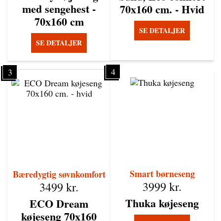
med sengehest -
70x160 cm. - Hvid
70x160 cm
SE DETALJER
SE DETALJER
4
3
Smart børneseng
Bæredygtig søvnkomfort
3999
kr.
3499
kr.
Thuka køjeseng
ECO Dream
køjeseng 70x160