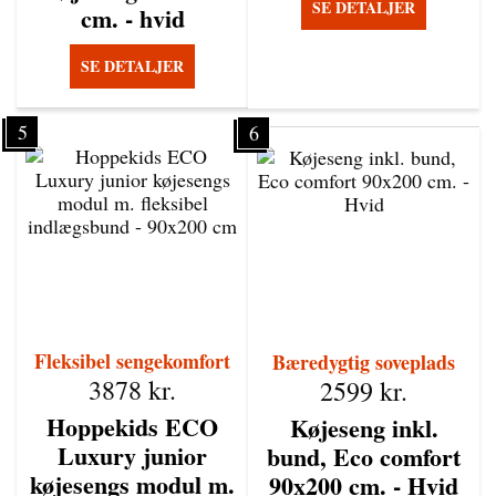
SE DETALJER
cm. - hvid
SE DETALJER
5
6
Fleksibel sengekomfort
Bæredygtig soveplads
3878
kr.
2599
kr.
Hoppekids ECO
Køjeseng inkl.
Luxury junior
bund, Eco comfort
køjesengs modul m.
90x200 cm. - Hvid