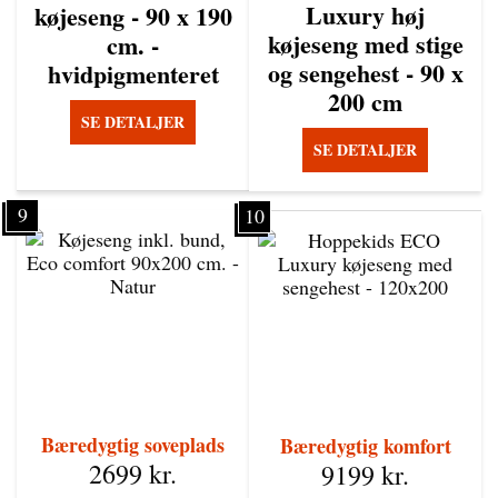
Luxury høj
køjeseng - 90 x 190
køjeseng med stige
cm. -
og sengehest - 90 x
hvidpigmenteret
200 cm
SE DETALJER
SE DETALJER
9
10
Bæredygtig soveplads
Bæredygtig komfort
2699
kr.
9199
kr.