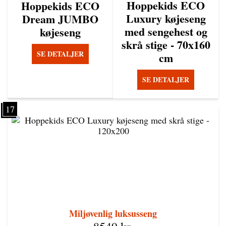
Hoppekids ECO
Hoppekids ECO
Luxury køjeseng
Dream JUMBO
med sengehest og
køjeseng
skrå stige - 70x160
SE DETALJER
cm
SE DETALJER
17
Miljøvenlig luksusseng