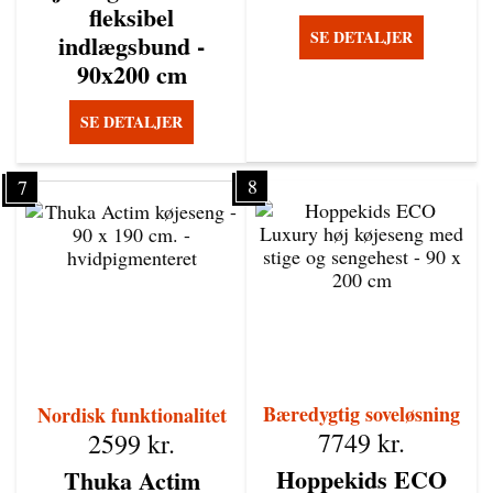
fleksibel
SE DETALJER
indlægsbund -
90x200 cm
SE DETALJER
8
7
Bæredygtig soveløsning
Nordisk funktionalitet
7749
kr.
2599
kr.
Hoppekids ECO
Thuka Actim