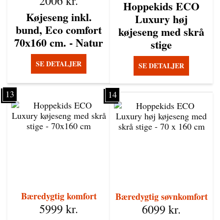
2006
kr.
Hoppekids ECO
Køjeseng inkl.
Luxury høj
bund, Eco comfort
køjeseng med skrå
70x160 cm. - Natur
stige
SE DETALJER
SE DETALJER
13
14
Bæredygtig komfort
Bæredygtig søvnkomfort
5999
kr.
6099
kr.