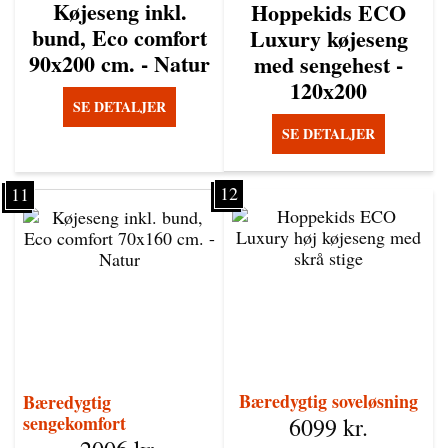
Køjeseng inkl.
Hoppekids ECO
bund, Eco comfort
Luxury køjeseng
90x200 cm. - Natur
med sengehest -
120x200
SE DETALJER
SE DETALJER
12
11
Bæredygtig soveløsning
Bæredygtig
sengekomfort
6099
kr.