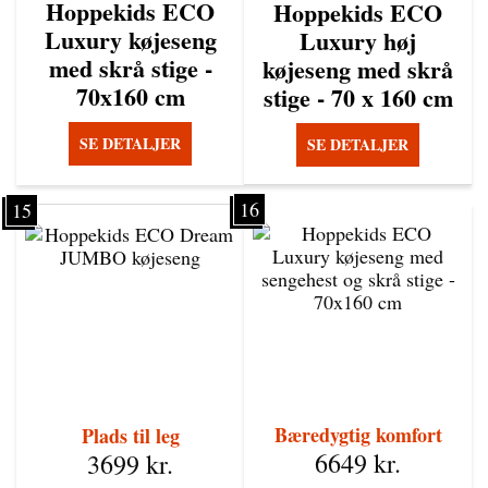
Hoppekids ECO
Hoppekids ECO
Luxury køjeseng
Luxury høj
med skrå stige -
køjeseng med skrå
70x160 cm
stige - 70 x 160 cm
SE DETALJER
SE DETALJER
16
15
Bæredygtig komfort
Plads til leg
6649
kr.
3699
kr.