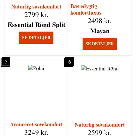
Bæredygtig
Naturlig søvnkomfort
komfortluxus
2799
kr.
2498
kr.
Essential Rönd Split
Mayan
SE DETALJER
SE DETALJER
5
6
Avanceret sovekomfort
Naturlig søvnkomfort
3249
kr.
2599
kr.