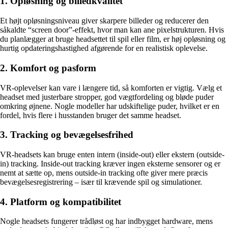
1. Opløsning og billedkvalitet
Et højt opløsningsniveau giver skarpere billeder og reducerer den
såkaldte “screen door”-effekt, hvor man kan ane pixelstrukturen. Hvis
du planlægger at bruge headsettet til spil eller film, er høj opløsning og
hurtig opdateringshastighed afgørende for en realistisk oplevelse.
2. Komfort og pasform
VR-oplevelser kan vare i længere tid, så komforten er vigtig. Vælg et
headset med justerbare stropper, god vægtfordeling og bløde puder
omkring øjnene. Nogle modeller har udskiftelige puder, hvilket er en
fordel, hvis flere i husstanden bruger det samme headset.
3. Tracking og bevægelsesfrihed
VR-headsets kan bruge enten intern (inside-out) eller ekstern (outside-
in) tracking. Inside-out tracking kræver ingen eksterne sensorer og er
nemt at sætte op, mens outside-in tracking ofte giver mere præcis
bevægelsesregistrering – især til krævende spil og simulationer.
4. Platform og kompatibilitet
Nogle headsets fungerer trådløst og har indbygget hardware, mens