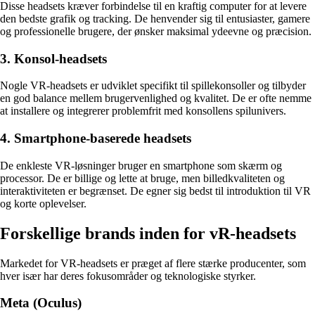
Disse headsets kræver forbindelse til en kraftig computer for at levere
den bedste grafik og tracking. De henvender sig til entusiaster, gamere
og professionelle brugere, der ønsker maksimal ydeevne og præcision.
3. Konsol-headsets
Nogle VR-headsets er udviklet specifikt til spillekonsoller og tilbyder
en god balance mellem brugervenlighed og kvalitet. De er ofte nemme
at installere og integrerer problemfrit med konsollens spilunivers.
4. Smartphone-baserede headsets
De enkleste VR-løsninger bruger en smartphone som skærm og
processor. De er billige og lette at bruge, men billedkvaliteten og
interaktiviteten er begrænset. De egner sig bedst til introduktion til VR
og korte oplevelser.
Forskellige brands inden for vR-headsets
Markedet for VR-headsets er præget af flere stærke producenter, som
hver især har deres fokusområder og teknologiske styrker.
Meta (Oculus)