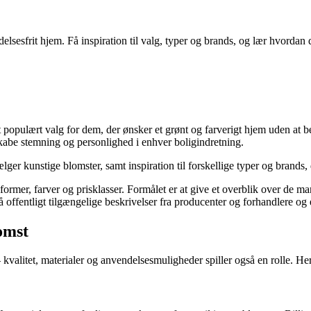
lsesfrit hjem. Få inspiration til valg, typer og brands, og lær hvordan 
et populært valg for dem, der ønsker et grønt og farverigt hjem uden at 
skabe stemning og personlighed i enhver boligindretning.
lger kunstige blomster, samt inspiration til forskellige typer og brands, 
 former, farver og prisklasser. Formålet er at give et overblik over de m
offentligt tilgængelige beskrivelser fra producenter og forhandlere og e
omst
alitet, materialer og anvendelsesmuligheder spiller også en rolle. Her e