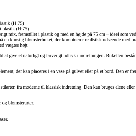
astik (H:75)
t mix, fremstillet i plastik og med en højde på 75 cm – ideel som vedl
på en kunstig blomsterbuket, der kombinerer realistisk udseende med pr
ed vægtes højt.
give et naturligt og farverigt udtryk i indretningen. Buketten består 
ent, der kan placeres i en vase på gulvet eller på et bord. Den er frem
tilarter, fra moderne til klassisk indretning. Den kan bruges alene elle
 og blomsterarter.
aser.