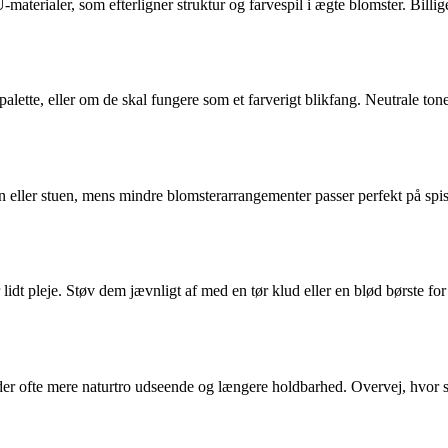
PU-materialer, som efterligner struktur og farvespil i ægte blomster. Billi
ette, eller om de skal fungere som et farverigt blikfang. Neutrale toner
een eller stuen, mens mindre blomsterarrangementer passer perfekt på sp
lidt pleje. Støv dem jævnligt af med en tør klud eller en blød børste fo
der ofte mere naturtro udseende og længere holdbarhed. Overvej, hvor sy