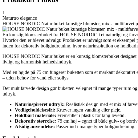
1
Naturtro elegance
HOUSE NORDIC Natur buket kunstige blomster, mix - multifarvet pl
En kunstig blomsterbuket fra HOUSE NORDIC i et naturligt og farverig
Hvorfor den er blevet udvalgt: Produktet er udvalgt som et eksempel 
inden for dekorativ boligindretning, hvor naturinspiration og holdbarh
HOUSE NORDIC Natur buket er en kunstig blomsterbuket designet til at 
livligt og harmonisk helhedsindtryk.
Med en højde på 75 cm fungerer buketten som et markant dekorativt elem
– uden behov for vand eller sollys.
Det multifarvede design gør buketten velegnet til mange typer rum og s
udtryk.
Naturinspireret udtryk:
Realistisk design med et mix af farver
Vedligeholdelsesfri:
Kræver ingen vanding eller pleje.
Holdbart materiale:
Fremstillet i plastik for lang levetid.
Dekorativ størrelse:
75 cm høj – egnet til både gulv- og bordv
Alsidig anvendelse:
Passer ind i mange typer boligindretning.