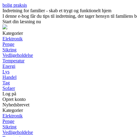
bolig praksis
Indretning for familier - skab et trygt og funktionelt hjem
I denne e-bog får du tips til indretning, der tager hensyn til familien
Start din læsning nu
Kategorier
Elektronik
Penge
Sikring
Vedligeholdelse
Temperatur
Energi
Lys
Handel
Tag
Sofaer
Log på
Opret konto
Nyhedsbrevet
Kategorier
Elektronik
Penge
Sikring
Vedligeholdelse