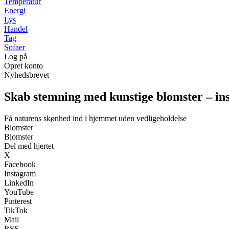
Temperatur
Energi
Lys
Handel
Tag
Sofaer
Log på
Opret konto
Nyhedsbrevet
Skab stemning med kunstige blomster – inspi
Få naturens skønhed ind i hjemmet uden vedligeholdelse
Blomster
Blomster
Del med hjertet
X
Facebook
Instagram
LinkedIn
YouTube
Pinterest
TikTok
Mail
RSS