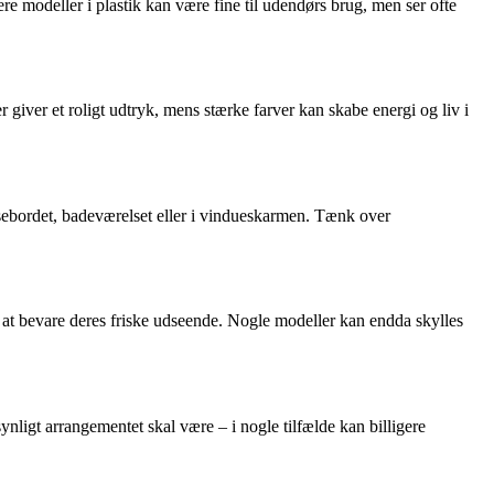
gere modeller i plastik kan være fine til udendørs brug, men ser ofte
 giver et roligt udtryk, mens stærke farver kan skabe energi og liv i
isebordet, badeværelset eller i vindueskarmen. Tænk over
r at bevare deres friske udseende. Nogle modeller kan endda skylles
nligt arrangementet skal være – i nogle tilfælde kan billigere