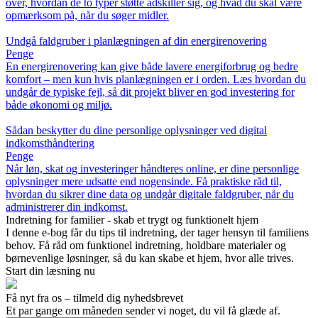
over, hvordan de to typer støtte adskiller sig, og hvad du skal være
opmærksom på, når du søger midler.
Undgå faldgruber i planlægningen af din energirenovering
Penge
En energirenovering kan give både lavere energiforbrug og bedre
komfort – men kun hvis planlægningen er i orden. Læs hvordan du
undgår de typiske fejl, så dit projekt bliver en god investering for
både økonomi og miljø.
Sådan beskytter du dine personlige oplysninger ved digital
indkomsthåndtering
Penge
Når løn, skat og investeringer håndteres online, er dine personlige
oplysninger mere udsatte end nogensinde. Få praktiske råd til,
hvordan du sikrer dine data og undgår digitale faldgruber, når du
administrerer din indkomst.
Indretning for familier - skab et trygt og funktionelt hjem
I denne e-bog får du tips til indretning, der tager hensyn til familiens
behov. Få råd om funktionel indretning, holdbare materialer og
børnevenlige løsninger, så du kan skabe et hjem, hvor alle trives.
Start din læsning nu
Få nyt fra os – tilmeld dig nyhedsbrevet
Et par gange om måneden sender vi noget, du vil få glæde af.