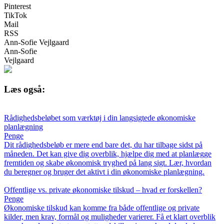
Pinterest
TikTok
Mail
RSS
Ann-Sofie Vejlgaard
Ann-Sofie
Vejlgaard
Læs også:
Rådighedsbeløbet som værktøj i din langsigtede økonomiske
planlægning
Penge
Dit rådighedsbeløb er mere end bare det, du har tilbage sidst på
måneden. Det kan give dig overblik, hjælpe dig med at planlægge
fremtiden og skabe økonomisk tryghed på lang sigt. Lær, hvordan
du beregner og bruger det aktivt i din økonomiske planlægning.
Offentlige vs. private økonomiske tilskud – hvad er forskellen?
Penge
Økonomiske tilskud kan komme fra både offentlige og private
kilder, men krav, formål og muligheder varierer. Få et klart overblik