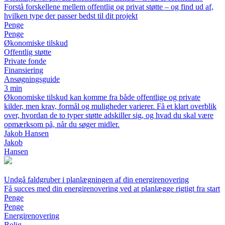
Forstå forskellene mellem offentlig og privat støtte – og find ud af,
hvilken type der passer bedst til dit projekt
Penge
Penge
Økonomiske tilskud
Offentlig støtte
Private fonde
Finansiering
Ansøgningsguide
3 min
Økonomiske tilskud kan komme fra både offentlige og private
kilder, men krav, formål og muligheder varierer. Få et klart overblik
over, hvordan de to typer støtte adskiller sig, og hvad du skal være
opmærksom på, når du søger midler.
Jakob Hansen
Jakob
Hansen
Undgå faldgruber i planlægningen af din energirenovering
Få succes med din energirenovering ved at planlægge rigtigt fra start
Penge
Penge
Energirenovering
Bolig