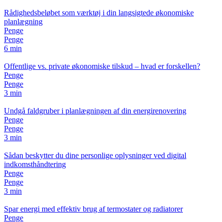
Rådighedsbeløbet som værktøj i din langsigtede økonomiske
planlægning
Penge
Penge
6 min
Offentlige vs. private økonomiske tilskud – hvad er forskellen?
Penge
Penge
3 min
Undgå faldgruber i planlægningen af din energirenovering
Penge
Penge
3 min
Sådan beskytter du dine personlige oplysninger ved digital
indkomsthåndtering
Penge
Penge
3 min
Spar energi med effektiv brug af termostater og radiatorer
Penge