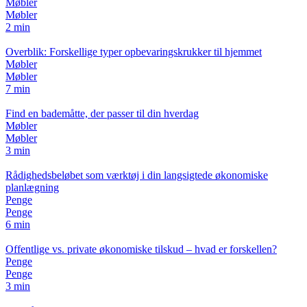
Møbler
Møbler
2 min
Overblik: Forskellige typer opbevaringskrukker til hjemmet
Møbler
Møbler
7 min
Find en bademåtte, der passer til din hverdag
Møbler
Møbler
3 min
Rådighedsbeløbet som værktøj i din langsigtede økonomiske
planlægning
Penge
Penge
6 min
Offentlige vs. private økonomiske tilskud – hvad er forskellen?
Penge
Penge
3 min