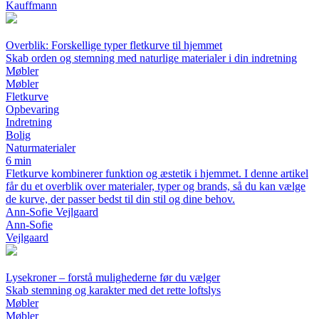
Kauffmann
Overblik: Forskellige typer fletkurve til hjemmet
Skab orden og stemning med naturlige materialer i din indretning
Møbler
Møbler
Fletkurve
Opbevaring
Indretning
Bolig
Naturmaterialer
6 min
Fletkurve kombinerer funktion og æstetik i hjemmet. I denne artikel
får du et overblik over materialer, typer og brands, så du kan vælge
de kurve, der passer bedst til din stil og dine behov.
Ann-Sofie Vejlgaard
Ann-Sofie
Vejlgaard
Lysekroner – forstå mulighederne før du vælger
Skab stemning og karakter med det rette loftslys
Møbler
Møbler