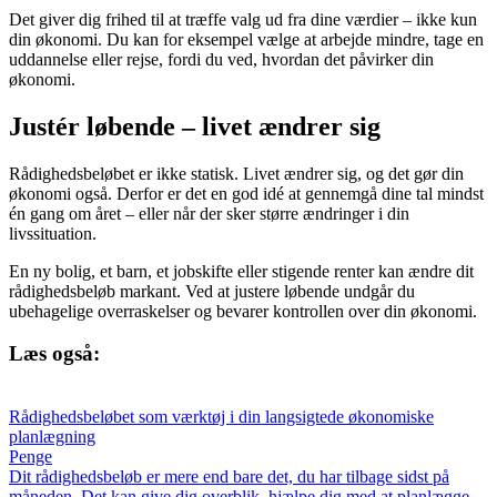
Det giver dig frihed til at træffe valg ud fra dine værdier – ikke kun
din økonomi. Du kan for eksempel vælge at arbejde mindre, tage en
uddannelse eller rejse, fordi du ved, hvordan det påvirker din
økonomi.
Justér løbende – livet ændrer sig
Rådighedsbeløbet er ikke statisk. Livet ændrer sig, og det gør din
økonomi også. Derfor er det en god idé at gennemgå dine tal mindst
én gang om året – eller når der sker større ændringer i din
livssituation.
En ny bolig, et barn, et jobskifte eller stigende renter kan ændre dit
rådighedsbeløb markant. Ved at justere løbende undgår du
ubehagelige overraskelser og bevarer kontrollen over din økonomi.
Læs også:
Rådighedsbeløbet som værktøj i din langsigtede økonomiske
planlægning
Penge
Dit rådighedsbeløb er mere end bare det, du har tilbage sidst på
måneden. Det kan give dig overblik, hjælpe dig med at planlægge