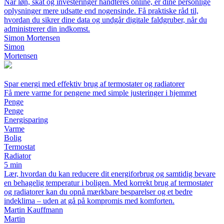
Når løn, skat og investeringer håndteres online, er dine personlige
oplysninger mere udsatte end nogensinde. Få praktiske råd til,
hvordan du sikrer dine data og undgår digitale faldgruber, når du
administrerer din indkomst.
Simon Mortensen
Simon
Mortensen
Spar energi med effektiv brug af termostater og radiatorer
Få mere varme for pengene med simple justeringer i hjemmet
Penge
Penge
Energisparing
Varme
Bolig
Termostat
Radiator
5 min
Lær, hvordan du kan reducere dit energiforbrug og samtidig bevare
en behagelig temperatur i boligen. Med korrekt brug af termostater
og radiatorer kan du opnå mærkbare besparelser og et bedre
indeklima – uden at gå på kompromis med komforten.
Martin Kauffmann
Martin