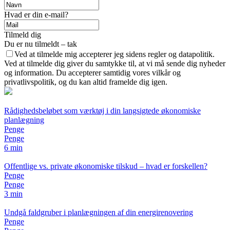
Hvad er din e-mail?
Tilmeld dig
Du er nu tilmeldt – tak
Ved at tilmelde mig accepterer jeg sidens regler og datapolitik.
Ved at tilmelde dig giver du samtykke til, at vi må sende dig nyheder
og information. Du accepterer samtidig vores vilkår og
privatlivspolitik, og du kan altid framelde dig igen.
Rådighedsbeløbet som værktøj i din langsigtede økonomiske
planlægning
Penge
Penge
6 min
Offentlige vs. private økonomiske tilskud – hvad er forskellen?
Penge
Penge
3 min
Undgå faldgruber i planlægningen af din energirenovering
Penge