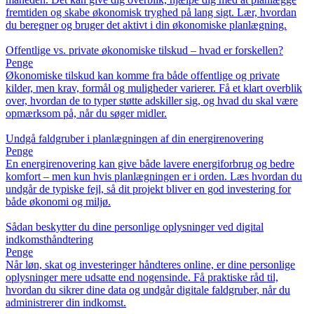
fremtiden og skabe økonomisk tryghed på lang sigt. Lær, hvordan
du beregner og bruger det aktivt i din økonomiske planlægning.
Offentlige vs. private økonomiske tilskud – hvad er forskellen?
Penge
Økonomiske tilskud kan komme fra både offentlige og private
kilder, men krav, formål og muligheder varierer. Få et klart overblik
over, hvordan de to typer støtte adskiller sig, og hvad du skal være
opmærksom på, når du søger midler.
Undgå faldgruber i planlægningen af din energirenovering
Penge
En energirenovering kan give både lavere energiforbrug og bedre
komfort – men kun hvis planlægningen er i orden. Læs hvordan du
undgår de typiske fejl, så dit projekt bliver en god investering for
både økonomi og miljø.
Sådan beskytter du dine personlige oplysninger ved digital
indkomsthåndtering
Penge
Når løn, skat og investeringer håndteres online, er dine personlige
oplysninger mere udsatte end nogensinde. Få praktiske råd til,
hvordan du sikrer dine data og undgår digitale faldgruber, når du
administrerer din indkomst.