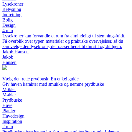
Lysekroner
Belysning
Indretning
Bolig
Design
4 min
Lysekroner kan forvandle et rum fra almindeligt til stemningsfuldt.
Få overblik over typer, materialer og praktiske overvejelser, så du
kan vælge den lysekrone, der passer bedst til din stil og dit hjem.
Jakob Hansen
Jakob
Hansen
Vælg den rette prydbusk: En enkel guide
Giv haven karakter med smukke og nemme prydbuske
Møbler
Møbler
Prydbuske
Have
Planter
Havedesign
Inspiration
2 min
Prydbuske giver haven liv, farve og struktur året rundt. I denne