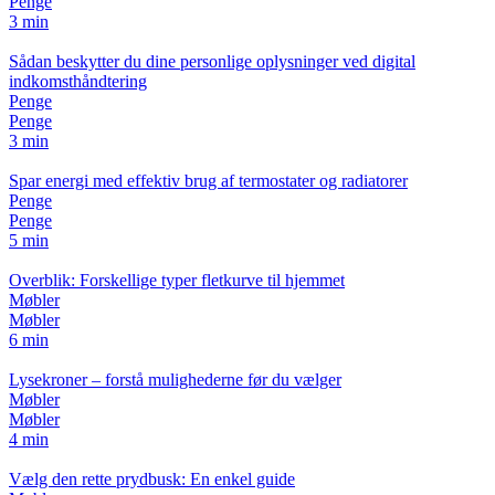
Penge
3 min
Sådan beskytter du dine personlige oplysninger ved digital
indkomsthåndtering
Penge
Penge
3 min
Spar energi med effektiv brug af termostater og radiatorer
Penge
Penge
5 min
Overblik: Forskellige typer fletkurve til hjemmet
Møbler
Møbler
6 min
Lysekroner – forstå mulighederne før du vælger
Møbler
Møbler
4 min
Vælg den rette prydbusk: En enkel guide