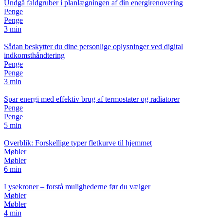
Undgå faldgruber i planlægningen af din energirenovering
Penge
Penge
3 min
Sådan beskytter du dine personlige oplysninger ved digital
indkomsthåndtering
Penge
Penge
3 min
Spar energi med effektiv brug af termostater og radiatorer
Penge
Penge
5 min
Overblik: Forskellige typer fletkurve til hjemmet
Møbler
Møbler
6 min
Lysekroner – forstå mulighederne før du vælger
Møbler
Møbler
4 min