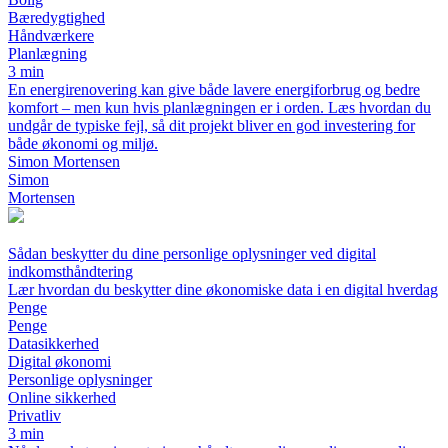
Bæredygtighed
Håndværkere
Planlægning
3 min
En energirenovering kan give både lavere energiforbrug og bedre
komfort – men kun hvis planlægningen er i orden. Læs hvordan du
undgår de typiske fejl, så dit projekt bliver en god investering for
både økonomi og miljø.
Simon Mortensen
Simon
Mortensen
Sådan beskytter du dine personlige oplysninger ved digital
indkomsthåndtering
Lær hvordan du beskytter dine økonomiske data i en digital hverdag
Penge
Penge
Datasikkerhed
Digital økonomi
Personlige oplysninger
Online sikkerhed
Privatliv
3 min