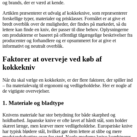
og brands, der er værd at kende.
Artiklen præsenterer et udvalg af kokkeknive, som repræsenterer
forskellige typer, materialer og prisklasser. Formålet er at give et
bredt overblik over de muligheder, der findes på markedet, så du
lettere kan finde en kniv, der passer til dine behov. Oplysningerne
om produkterne er baseret på offentligt tilgængelige beskrivelser fra
producenter og forhandlere og er opsummeret for at give et
informativt og neutralt overblik.
Faktorer at overveje ved køb af
kokkekniv
Når du skal vælge en kokkekniv, er der flere faktorer, der spiller ind
– fra materialevalg til ergonomi og vedligeholdelse. Her er nogle af
de vigtigste overvejelser.
1. Materiale og bladtype
Knivens materiale har stor betydning for både skarphed og
holdbarhed. Japanske knive er ofte lavet af hårdt stål, som holder
skæret længe, men kræver mere vedligeholdelse. Europæiske knive
har typisk blødere stål, hvilket gør dem lettere at slibe og mere
modstandsdygtige over for stød. Nogle moderne knive kombinerer