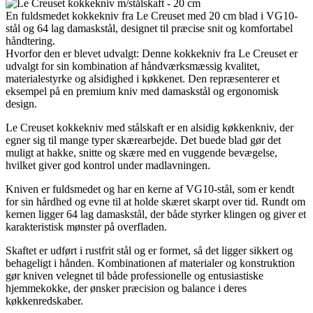
En fuldsmedet kokkekniv fra Le Creuset med 20 cm blad i VG10-
stål og 64 lag damaskstål, designet til præcise snit og komfortabel
håndtering.
Hvorfor den er blevet udvalgt: Denne kokkekniv fra Le Creuset er
udvalgt for sin kombination af håndværksmæssig kvalitet,
materialestyrke og alsidighed i køkkenet. Den repræsenterer et
eksempel på en premium kniv med damaskstål og ergonomisk
design.
Le Creuset kokkekniv med stålskaft er en alsidig køkkenkniv, der
egner sig til mange typer skærearbejde. Det buede blad gør det
muligt at hakke, snitte og skære med en vuggende bevægelse,
hvilket giver god kontrol under madlavningen.
Kniven er fuldsmedet og har en kerne af VG10-stål, som er kendt
for sin hårdhed og evne til at holde skæret skarpt over tid. Rundt om
kernen ligger 64 lag damaskstål, der både styrker klingen og giver et
karakteristisk mønster på overfladen.
Skaftet er udført i rustfrit stål og er formet, så det ligger sikkert og
behageligt i hånden. Kombinationen af materialer og konstruktion
gør kniven velegnet til både professionelle og entusiastiske
hjemmekokke, der ønsker præcision og balance i deres
køkkenredskaber.