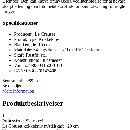
Ulemper: Den kan kræve omhyggelig vedligeholdelse for at bevare
skarpheden, og den fuldmetal konstruktion kan føles tung for nogle
brugere.
Specifikationer
Producent: Le Creuset
Produkttype: Kokkekniv
Bladlængde: 15 cm
Materiale: 64-lags damaskstål med VG10-kerne
Skaft: Rustfrit stål
Konstruktion: Fuldsmedet
Varenr.: 98000315000100
EAN: 0630870147408
Seneste pris:
989
kr.
Se detaljer
Mere information
Produktbeskrivelser
1
Professionel Skarphed
Le Creuset kokkekniv m/stålskaft - 20 cm