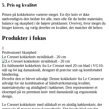
5. Pris og kvalitet
Prisen på kokkeknive varierer meget. En dyr kniv er ikke
nødvendigvis den bedste for alle, men ofte får du bedre materialer,
balance og skarphed i de højere prisklasser. Overvej, hvor meget du
bruger kniven, og vælg derefter en kvalitet, der matcher dit behov.
Produkter i fokus
1
Professionel Skarphed
Le Creuset kokkekniv m/stålskaft - 20 cm
En fuldsmedet kokkekniv fra Le Creuset med 20 cm blad i VG10-
stål og 64 lag damaskstål, designet til præcise snit og komfortabel
håndtering.
Hvorfor den er blevet udvalgt: Denne kokkekniv fra Le Creuset er
udvalgt for sin kombination af håndværksmæssig kvalitet,
materialestyrke og alsidighed i køkkenet. Den repræsenterer et
eksempel på en premium kniv med damaskstål og ergonomisk
design.
Le Creuset kokkekniv med stålskaft er en alsidig køkkenkniv, der
egner sig til mange typer skærearbejde. Det buede blad gør det