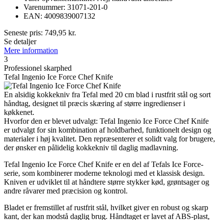
Varenummer: 31071-201-0
EAN: 4009839007132
Seneste pris:
749,95
kr.
Se detaljer
Mere information
3
Professionel skarphed
Tefal Ingenio Ice Force Chef Knife
En alsidig kokkekniv fra Tefal med 20 cm blad i rustfrit stål og sort
håndtag, designet til præcis skæring af større ingredienser i
køkkenet.
Hvorfor den er blevet udvalgt: Tefal Ingenio Ice Force Chef Knife
er udvalgt for sin kombination af holdbarhed, funktionelt design og
materialer i høj kvalitet. Den repræsenterer et solidt valg for brugere,
der ønsker en pålidelig kokkekniv til daglig madlavning.
Tefal Ingenio Ice Force Chef Knife er en del af Tefals Ice Force-
serie, som kombinerer moderne teknologi med et klassisk design.
Kniven er udviklet til at håndtere større stykker kød, grøntsager og
andre råvarer med præcision og kontrol.
Bladet er fremstillet af rustfrit stål, hvilket giver en robust og skarp
kant, der kan modstå daglig brug. Håndtaget er lavet af ABS-plast,