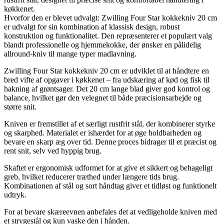
køkkenet.
Hvorfor den er blevet udvalgt: Zwilling Four Star kokkekniv 20 cm
er udvalgt for sin kombination af klassisk design, robust
konstruktion og funktionalitet. Den repræsenterer et populært valg
blandt professionelle og hjemmekokke, der ønsker en pålidelig
allround-kniv til mange typer madlavning.
Zwilling Four Star kokkekniv 20 cm er udviklet til at håndtere en
bred vifte af opgaver i køkkenet – fra udskæring af kød og fisk til
hakning af grøntsager. Det 20 cm lange blad giver god kontrol og
balance, hvilket gør den velegnet til både præcisionsarbejde og
større snit.
Kniven er fremstillet af et særligt rustfrit stål, der kombinerer styrke
og skarphed. Materialet er ishærdet for at øge holdbarheden og
bevare en skarp æg over tid. Denne proces bidrager til et præcist og
rent snit, selv ved hyppig brug.
Skaftet er ergonomisk udformet for at give et sikkert og behageligt
greb, hvilket reducerer træthed under længere tids brug.
Kombinationen af stål og sort håndtag giver et tidløst og funktionelt
udtryk.
For at bevare skæreevnen anbefales det at vedligeholde kniven med
et strygestål og kun vaske den i hånden.