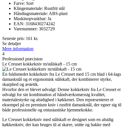
Farve: Sort
Klingemateriale: Rustfrit stål
Håndtagsmateriale: ABS-plast
Maskinopvaskbar: Ja
EAN: 3168430274242
Varenummer: 3032729
Seneste pris:
161
kr.
Se detaljer
Mere information
4
Professionel præcision
Le Creuset kokkekniv m/stålskaft - 15 cm
En fuldsmedet kokkekniv fra Le Creuset med 15 cm blad i 64-lags
damaskstål og et ergonomisk stålskaft, der kombinerer styrke,
skarphed og æstetik.
Hvorfor den er blevet udvalgt: Denne kokkekniv fra Le Creuset er
udvalgt for sin kombination af håndværksmæssig kvalitet,
materialestyrke og alsidighed i køkkenet. Den repræsenterer et
eksempel på en premium kniv i rustfrit damaskstål, der egner sig til
både professionelle og entusiastiske hjemmekokke.
Le Creuset kokkekniv med stålskaft er designet som en alsidig
køkkenkniv, der kan bruges til at skære, snitte og hakke med