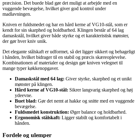
præcision. Det buede blad gør det muligt at arbejde med en
vuggende bevægelse, hvilket giver god kontrol under
madlavningen.
Kniven er fuldsmedet og har en hård kerne af VG10-stål, som er
kendt for sin skarphed og holdbarhed. Klingen består af 64 lag
damaskstål, hvilket giver både styrke og et karakteristisk mønster,
der gør hver kniv unik.
Det elegante stålskaft er udformet, så det ligger sikkert og behageligt
i hånden, hvilket bidrager til en stabil og præcis skæreoplevelse.
Kombinationen af materialer og design gør kniven velegnet til
mange typer køkkenopgaver.
Damaskstål med 64 lag:
Giver styrke, skarphed og et unikt
mønster på klingen.
Hård kerne af VG10-stål:
Sikrer langvarig skarphed og høj
ydeevne.
Buet blad:
Gør det nemt at hakke og snitte med en vuggende
bevægelse.
Fuldsmedet konstruktion:
Øger balance og holdbarhed.
Ergonomisk stålskaft:
Ligger stabilt og komfortabelt i
hånden.
Fordele og ulemper