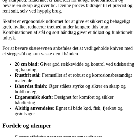
bevare en skarp æg over tid. Denne proces bidrager til et præcist og
rent snit, selv ved hyppig brug.
Skaftet er ergonomisk udformet for at give et sikkert og behageligt
greb, hvilket reducerer træthed under længere tids brug.
Kombinationen af stål og sort håndtag giver et tidløst og funktionelt
udtryk.
For at bevare skæreevnen anbefales det at vedligeholde kniven med
et strygestål og kun vaske den i hånden.
20 cm blad:
Giver god rækkevidde og kontrol ved udskæring
og hakning.
Rustfrit stål:
Fremstillet af et robust og korrosionsbestandigt
materiale.
Ishærdet finish:
Øger stålets styrke og sikrer en skarp og
holdbar æg.
Ergonomisk skaft:
Designet for komfort og sikker
håndtering.
Alsidig anvendelse:
Egnet til både kød, fisk, fjerkræ og
grøntsager.
Fordele og ulemper