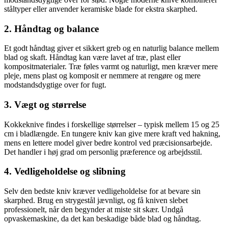
ståltyper eller anvender keramiske blade for ekstra skarphed.
2. Håndtag og balance
Et godt håndtag giver et sikkert greb og en naturlig balance mellem
blad og skaft. Håndtag kan være lavet af træ, plast eller
kompositmaterialer. Træ føles varmt og naturligt, men kræver mere
pleje, mens plast og komposit er nemmere at rengøre og mere
modstandsdygtige over for fugt.
3. Vægt og størrelse
Kokkeknive findes i forskellige størrelser – typisk mellem 15 og 25
cm i bladlængde. En tungere kniv kan give mere kraft ved hakning,
mens en lettere model giver bedre kontrol ved præcisionsarbejde.
Det handler i høj grad om personlig præference og arbejdsstil.
4. Vedligeholdelse og slibning
Selv den bedste kniv kræver vedligeholdelse for at bevare sin
skarphed. Brug en strygestål jævnligt, og få kniven slebet
professionelt, når den begynder at miste sit skær. Undgå
opvaskemaskine, da det kan beskadige både blad og håndtag.