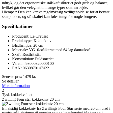
udtryk, og det ergonomiske stålskaft sikrer et godt greb og balance,
hvilket gør den velegnet til mange typer skærearbejde.
Ulemper: Den kan kræve regelmæssig vedligeholdelse for at bevare
skarpheden, og stålskaftet kan føles tungt for nogle brugere.
Specifikationer
Producent: Le Creuset
Produkttype: Kokkekniv
Bladlængde: 20 cm
Materiale: VG10-stålkerne med 64 lag damaskstål
Skaft: Rustfrit stål
Konstruktion: Fuldsmedet
Varenr.: 98000320000100
EAN: 0630870147422
Seneste pris:
1479
kr.
Se detaljer
Mere information
2
Tysk kokkekvalitet
Zwilling Four star kokkekniv 20 cm
En alsidig kokkekniv fra Zwillings Four Star-serie med 20 cm blad i
rustfrit stål, designet til præcise snit og komfortabel håndtering i