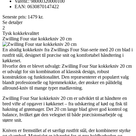
Varenr.: 98000320000100
EAN: 0630870147422
Seneste pris:
1479
kr.
Se detaljer
2
Tysk kokkekvalitet
Zwilling Four star kokkekniv 20 cm
En alsidig kokkekniv fra Zwillings Four Star-serie med 20 cm blad i
rustfrit stål, designet til præcise snit og komfortabel håndtering i
køkkenet.
Hvorfor den er blevet udvalgt: Zwilling Four Star kokkekniv 20 cm
er udvalgt for sin kombination af klassisk design, robust
konstruktion og funktionalitet. Den repræsenterer et populært valg
blandt professionelle og hjemmekokke, der ønsker en pålidelig
allround-kniv til mange typer madlavning.
Zwilling Four Star kokkekniv 20 cm er udviklet til at håndtere en
bred vifte af opgaver i køkkenet – fra udskæring af kød og fisk til
hakning af grøntsager. Det 20 cm lange blad giver god kontrol og
balance, hvilket gør den velegnet til både præcisionsarbejde og
større snit.
Kniven er fremstillet af et særligt rustfrit stål, der kombinerer styrke
og skarphed. Materialet er ishærdet for at øge holdbarheden og