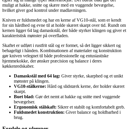
muligt at hakke, snitte og skære med en vuggende bevægelse,
hvilket giver god kontrol under madlavningen.
Kniven er fuldsmedet og har en kerne af VG10-stål, som er kendt
for sin hårdhed og evne til at holde skæret skarpt over tid. Rundt om
kernen ligger 64 lag damaskstål, der både styrker klingen og giver et
karakteristisk mønster på overfladen.
Skaftet er udført i rustfrit stål og er formet, så det ligger sikkert og
behageligt i hånden. Kombinationen af materialer og konstruktion
gør kniven velegnet til både professionelle og entusiastiske
hjemmekokke, der ønsker præcision og balance i deres
køkkenredskaber.
Damaskstål med 64 lag:
Giver styrke, skarphed og et unikt
mønster på klingen.
VG10-stålkerne:
Hård og slidstærk kerne, der holder skæret
skarpt.
Buet blad:
Gør det nemt at hakke og snitte med vuggende
bevægelser.
Ergonomisk stålskaft:
Sikrer et stabilt og komfortabelt greb.
Fuldsmedet konstruktion:
Giver balance og holdbarhed i
brug.
Fordele og ulemper