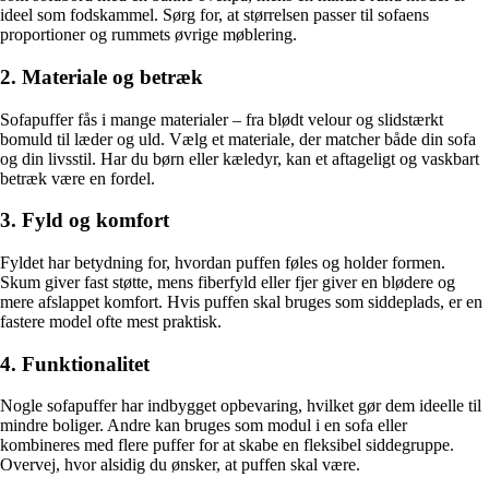
ideel som fodskammel. Sørg for, at størrelsen passer til sofaens
proportioner og rummets øvrige møblering.
2. Materiale og betræk
Sofapuffer fås i mange materialer – fra blødt velour og slidstærkt
bomuld til læder og uld. Vælg et materiale, der matcher både din sofa
og din livsstil. Har du børn eller kæledyr, kan et aftageligt og vaskbart
betræk være en fordel.
3. Fyld og komfort
Fyldet har betydning for, hvordan puffen føles og holder formen.
Skum giver fast støtte, mens fiberfyld eller fjer giver en blødere og
mere afslappet komfort. Hvis puffen skal bruges som siddeplads, er en
fastere model ofte mest praktisk.
4. Funktionalitet
Nogle sofapuffer har indbygget opbevaring, hvilket gør dem ideelle til
mindre boliger. Andre kan bruges som modul i en sofa eller
kombineres med flere puffer for at skabe en fleksibel siddegruppe.
Overvej, hvor alsidig du ønsker, at puffen skal være.