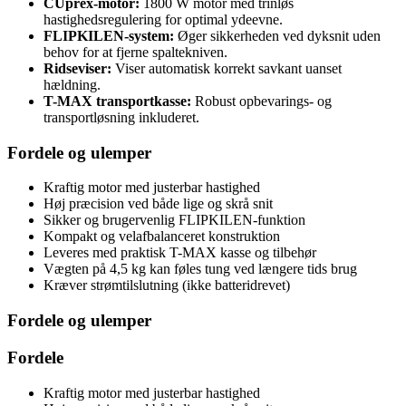
CUprex-motor:
1800 W motor med trinløs
hastighedsregulering for optimal ydeevne.
FLIPKILEN-system:
Øger sikkerheden ved dyksnit uden
behov for at fjerne spaltekniven.
Ridseviser:
Viser automatisk korrekt savkant uanset
hældning.
T-MAX transportkasse:
Robust opbevarings- og
transportløsning inkluderet.
Fordele og ulemper
Kraftig motor med justerbar hastighed
Høj præcision ved både lige og skrå snit
Sikker og brugervenlig FLIPKILEN-funktion
Kompakt og velafbalanceret konstruktion
Leveres med praktisk T-MAX kasse og tilbehør
Vægten på 4,5 kg kan føles tung ved længere tids brug
Kræver strømtilslutning (ikke batteridrevet)
Fordele og ulemper
Fordele
Kraftig motor med justerbar hastighed