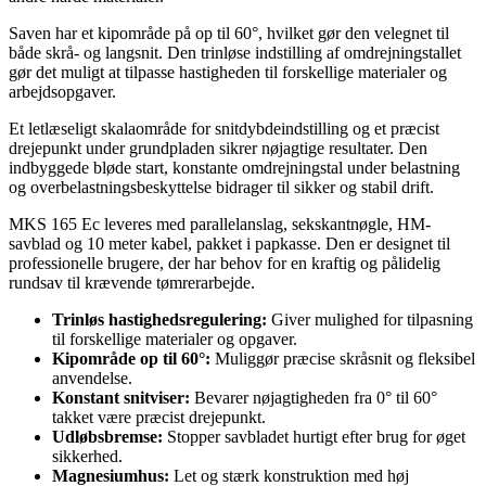
Saven har et kipområde på op til 60°, hvilket gør den velegnet til
både skrå- og langsnit. Den trinløse indstilling af omdrejningstallet
gør det muligt at tilpasse hastigheden til forskellige materialer og
arbejdsopgaver.
Et letlæseligt skalaområde for snitdybdeindstilling og et præcist
drejepunkt under grundpladen sikrer nøjagtige resultater. Den
indbyggede bløde start, konstante omdrejningstal under belastning
og overbelastningsbeskyttelse bidrager til sikker og stabil drift.
MKS 165 Ec leveres med parallelanslag, sekskantnøgle, HM-
savblad og 10 meter kabel, pakket i papkasse. Den er designet til
professionelle brugere, der har behov for en kraftig og pålidelig
rundsav til krævende tømrerarbejde.
Trinløs hastighedsregulering:
Giver mulighed for tilpasning
til forskellige materialer og opgaver.
Kipområde op til 60°:
Muliggør præcise skråsnit og fleksibel
anvendelse.
Konstant snitviser:
Bevarer nøjagtigheden fra 0° til 60°
takket være præcist drejepunkt.
Udløbsbremse:
Stopper savbladet hurtigt efter brug for øget
sikkerhed.
Magnesiumhus:
Let og stærk konstruktion med høj