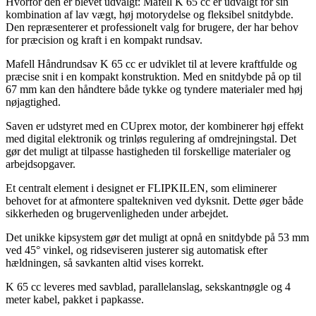
Hvorfor den er blevet udvalgt: Mafell K 65 cc er udvalgt for sin
kombination af lav vægt, høj motorydelse og fleksibel snitdybde.
Den repræsenterer et professionelt valg for brugere, der har behov
for præcision og kraft i en kompakt rundsav.
Mafell Håndrundsav K 65 cc er udviklet til at levere kraftfulde og
præcise snit i en kompakt konstruktion. Med en snitdybde på op til
67 mm kan den håndtere både tykke og tyndere materialer med høj
nøjagtighed.
Saven er udstyret med en CUprex motor, der kombinerer høj effekt
med digital elektronik og trinløs regulering af omdrejningstal. Det
gør det muligt at tilpasse hastigheden til forskellige materialer og
arbejdsopgaver.
Et centralt element i designet er FLIPKILEN, som eliminerer
behovet for at afmontere spaltekniven ved dyksnit. Dette øger både
sikkerheden og brugervenligheden under arbejdet.
Det unikke kipsystem gør det muligt at opnå en snitdybde på 53 mm
ved 45° vinkel, og ridseviseren justerer sig automatisk efter
hældningen, så savkanten altid vises korrekt.
K 65 cc leveres med savblad, parallelanslag, sekskantnøgle og 4
meter kabel, pakket i papkasse.