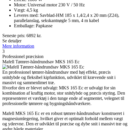
Motor: Universal motor 230 V / 50 Hz
Vægt: 4,5 kg
Leveres med: Savblad-HM 185 x 1,4/2,4 x 20 mm (Z24),
parallelanslag, sekskantnøgle 5 mm, 4 m kabel
Emballage: Papkasse
Seneste pris:
6892
kr.
Se detaljer
Mere information
3
Professionel præcision
Mafell Tømrer-håndrundsav MKS 165 Ec
En professionel tømrer-håndrundsav med høj effekt, præcis
snitdybde og fleksibel kipfunktion, udviklet til krævende snit i
massivt og sammenlimet træ.
Hvorfor den er blevet udvalgt: MKS 165 Ec er udvalgt for sin
kombination af kraftig motor, stor snitdybde og præcis styring. Den
repræsenterer et værktøj i den tunge ende af segmentet, velegnet til
professionelle tømrere og bygningshåndværkere.
Mafell MKS 165 Ec er en robust tømrer-håndrundsav konstrueret i
magnesiumlegering, hvilket giver et optimalt forhold mellem vægt
og ydeevne. Den er udviklet til præcise og dybe snit i massivt træ og
andre hårde materialer.