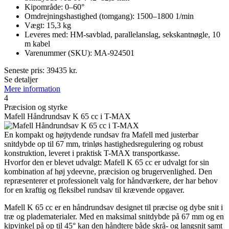
Kipområde: 0–60°
Omdrejningshastighed (tomgang): 1500–1800 1/min
Vægt: 15,3 kg
Leveres med: HM-savblad, parallelanslag, sekskantnøgle, 10
m kabel
Varenummer (SKU): MA-924501
Seneste pris:
39435
kr.
Se detaljer
Mere information
4
Præcision og styrke
Mafell Håndrundsav K 65 cc i T-MAX
En kompakt og højtydende rundsav fra Mafell med justerbar
snitdybde op til 67 mm, trinløs hastighedsregulering og robust
konstruktion, leveret i praktisk T-MAX transportkasse.
Hvorfor den er blevet udvalgt: Mafell K 65 cc er udvalgt for sin
kombination af høj ydeevne, præcision og brugervenlighed. Den
repræsenterer et professionelt valg for håndværkere, der har behov
for en kraftig og fleksibel rundsav til krævende opgaver.
Mafell K 65 cc er en håndrundsav designet til præcise og dybe snit i
træ og pladematerialer. Med en maksimal snitdybde på 67 mm og en
kipvinkel på op til 45° kan den håndtere både skrå- og langsnit samt