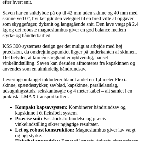
efter hvert snit.
Saven har en snitdybde på op til 42 mm uden skinne og 40 mm med
skinne ved 0°, hvilket gør den velegnet til en bred vifte af opgaver
som skyggefuger, dyksnit og langsgående snit. Den lave vægt på 2,4
kg og det robuste magnesiumhus giver en god balance mellem
styrke og håndterbarhed.
KSS 300-systemets design gør det muligt at arbejde med høj
præcision, da omdrejningspunktet ligger på underkanten af skinnen.
Det betyder, at kun én stregkant er nødvendig, uanset
vinkelindstilling. Saven kan desuden afmonteres fra kapskinnen og
anvendes som en almindelig håndrundsav.
Leveringsomfanget inkluderer blandt andet en 1,4 meter Flexi-
skinne, spændestykker, savblad, kapskinne, parallelanslag,
udsugningsstuds, sekskantnøgle og 4 meter kabel – alt samlet i en
praktisk T-MAX transportkuffert.
Kompakt kapsavsystem:
Kombinerer håndrundsav og
kapskinne i ét fleksibelt system.
Præcise snit:
Fast-lock-forbindelse og præcis
vinkelindstilling sikrer nøjagtige resultater.
Let og robust konstruktion:
Magnesiumhus giver lav vægt
og høj styrke.