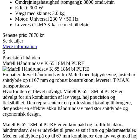
Omdrejningshastighed (tomgang): 8800 omdr./min
Effekt: 900 W
Vægt med skinne: 3,0 kg
Motor: Universal 230 V / 50 Hz
Leveres i T-MAX kasse med tilbehør
Seneste pris:
7870
kr.
Se detaljer
Mere information
6
Præcision i hånden
Mafell Håndrundsav K 65 18M bl PURE
En batteridrevet håndrundsav fra Mafell med høj ydeevne, justerbar
snitdybde op til 67 mm og robust konstruktion, leveret i T-MAX
transportkasse.
Hvorfor den er blevet udvalgt: Mafell K 65 18M bl PURE er
udvalgt for sin kombination af lav vægt, høj præcision og
fleksibilitet. Den repræsenterer en professionel løsning til brugere,
der ønsker en effektiv akku-håndrundsav med stor snitdybde og
ergonomisk design.
Mafell K 65 18M bl PURE er en kompakt og kraftfuld akku-
håndrundsav, der er udviklet til præcise snit i træ og pladematerialer.
Med en snitdybde på op til 67 mm kombinerer den lav vægt med høj