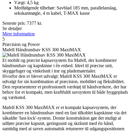
Vægt: 4,5 kg
Medfølgende tilbehør: Savblad 185 mm, parallelanslag,
sekskantnøgle, 4 m kabel, T-MAX kasse
Seneste pris:
7377
kr.
Se detaljer
Mere information
5
Præcision og Power
Mafell Håndrundsav KSS 300 MaxiMAX
Et mobilt og præcist kapsavsystem fra Mafell, der kombinerer
håndrundsav og kapskinne i én enhed. Ideel til præcise snit,
skyggefuger og vinkelsnit i træ og pladematerialer.
Hvorfor den er blevet udvalgt: Mafell KSS 300 MaxiMAX er
udvalgt for sin kombination af præcision, mobilitet og fleksibilitet.
Den repræsenterer et professionelt værktøj til håndværkere, der har
behov for et kompakt, men kraftfuldt savsystem til både byggeplads
og værksted.
Mafell KSS 300 MaxiMAX er et kompakt kapsavsystem, der
kombinerer en håndrundsav med en fast tilkoblet kapskinne via det
såkaldte 'fast-lock'-system. Denne konstruktion gør det muligt at
udføre præcise kapsnit, geringssnit og skråsnit med én hånd,
samtidig med at saven automatisk returnerer til udgangspositionen