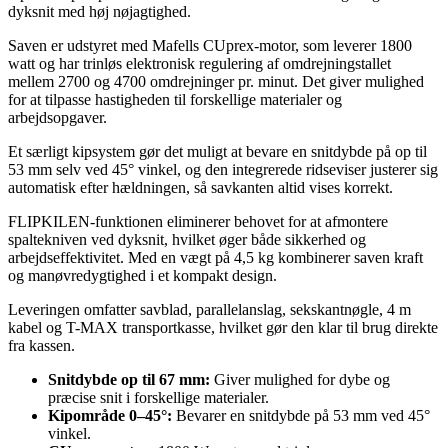
dyksnit med høj nøjagtighed.
Saven er udstyret med Mafells CUprex-motor, som leverer 1800
watt og har trinløs elektronisk regulering af omdrejningstallet
mellem 2700 og 4700 omdrejninger pr. minut. Det giver mulighed
for at tilpasse hastigheden til forskellige materialer og
arbejdsopgaver.
Et særligt kipsystem gør det muligt at bevare en snitdybde på op til
53 mm selv ved 45° vinkel, og den integrerede ridseviser justerer sig
automatisk efter hældningen, så savkanten altid vises korrekt.
FLIPKILEN-funktionen eliminerer behovet for at afmontere
spaltekniven ved dyksnit, hvilket øger både sikkerhed og
arbejdseffektivitet. Med en vægt på 4,5 kg kombinerer saven kraft
og manøvredygtighed i et kompakt design.
Leveringen omfatter savblad, parallelanslag, sekskantnøgle, 4 m
kabel og T-MAX transportkasse, hvilket gør den klar til brug direkte
fra kassen.
Snitdybde op til 67 mm:
Giver mulighed for dybe og
præcise snit i forskellige materialer.
Kipområde 0–45°:
Bevarer en snitdybde på 53 mm ved 45°
vinkel.