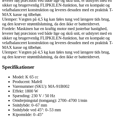
leverer høj præcision ved både lige og skrå snit, er udstyret med en
sikker og brugervenlig FLIPKILEN-funktion, har en kompakt og
velafbalanceret konstruktion og leveres desuden med en praktisk T-
MAX kasse og tilbehør.
Ulemper: Vægten på 4,5 kg kan føles tung ved længere tids brug,
og den kræver strømtilslutning, da den ikke er batteridrevet.
Fordele: Maskinen har en kraftig motor med justerbar hastighed,
leverer høj præcision ved både lige og skrå snit, er udstyret med en
sikker og brugervenlig FLIPKILEN-funktion, har en kompakt og
velafbalanceret konstruktion og leveres desuden med en praktisk T-
MAX kasse og tilbehør.
Ulemper: Vægten på 4,5 kg kan føles tung ved længere tids brug,
og den kræver strømtilslutning, da den ikke er batteridrevet.
Specifikationer
Model: K 65 cc
Producent: Mafell
Varenummer (SKU): MA-91B002
Effekt: 1800 W
Spænding: 230 V / 50 Hz
Omdrejningstal (tomgang): 2700–4700 1/min
Snitdybde: 0–67 mm
Snitdybde ved 45°: 0–53 mm
Kipområde: 0–45°