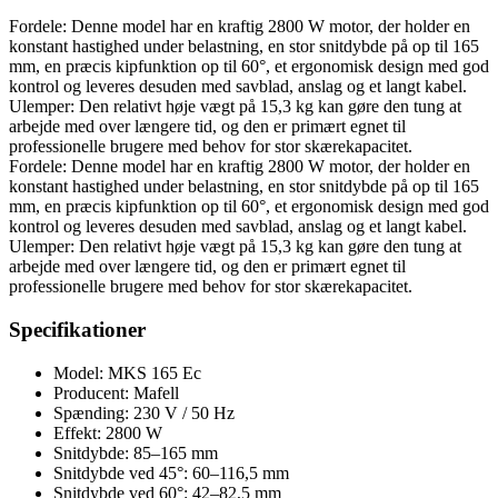
Fordele: Denne model har en kraftig 2800 W motor, der holder en
konstant hastighed under belastning, en stor snitdybde på op til 165
mm, en præcis kipfunktion op til 60°, et ergonomisk design med god
kontrol og leveres desuden med savblad, anslag og et langt kabel.
Ulemper: Den relativt høje vægt på 15,3 kg kan gøre den tung at
arbejde med over længere tid, og den er primært egnet til
professionelle brugere med behov for stor skærekapacitet.
Fordele: Denne model har en kraftig 2800 W motor, der holder en
konstant hastighed under belastning, en stor snitdybde på op til 165
mm, en præcis kipfunktion op til 60°, et ergonomisk design med god
kontrol og leveres desuden med savblad, anslag og et langt kabel.
Ulemper: Den relativt høje vægt på 15,3 kg kan gøre den tung at
arbejde med over længere tid, og den er primært egnet til
professionelle brugere med behov for stor skærekapacitet.
Specifikationer
Model: MKS 165 Ec
Producent: Mafell
Spænding: 230 V / 50 Hz
Effekt: 2800 W
Snitdybde: 85–165 mm
Snitdybde ved 45°: 60–116,5 mm
Snitdybde ved 60°: 42–82,5 mm