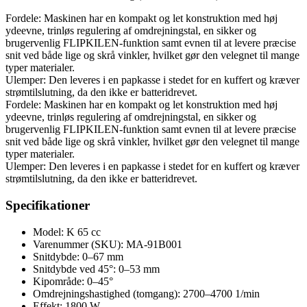
Fordele: Maskinen har en kompakt og let konstruktion med høj
ydeevne, trinløs regulering af omdrejningstal, en sikker og
brugervenlig FLIPKILEN-funktion samt evnen til at levere præcise
snit ved både lige og skrå vinkler, hvilket gør den velegnet til mange
typer materialer.
Ulemper: Den leveres i en papkasse i stedet for en kuffert og kræver
strømtilslutning, da den ikke er batteridrevet.
Fordele: Maskinen har en kompakt og let konstruktion med høj
ydeevne, trinløs regulering af omdrejningstal, en sikker og
brugervenlig FLIPKILEN-funktion samt evnen til at levere præcise
snit ved både lige og skrå vinkler, hvilket gør den velegnet til mange
typer materialer.
Ulemper: Den leveres i en papkasse i stedet for en kuffert og kræver
strømtilslutning, da den ikke er batteridrevet.
Specifikationer
Model: K 65 cc
Varenummer (SKU): MA-91B001
Snitdybde: 0–67 mm
Snitdybde ved 45°: 0–53 mm
Kipområde: 0–45°
Omdrejningshastighed (tomgang): 2700–4700 1/min
Effekt: 1800 W