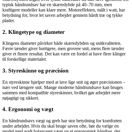
typisk håndrundsav har en skæredybde på 40–70 mm, men
kraftigere modeller kan klare mere. Motoreffekten, målt i watt, har
betydning for, hvor let saven arbejder gennem hårdt træ og tykke
plader.
2. Klingetype og diameter
Klingens diameter påvirker både skæredybden og snitkvaliteten.
Færre tænder giver hurtigere, men grovere snit, mens flere tænder
giver et finere resultat. Det kan være en fordel at have flere klinger
til forskellige materialer.
3. Styreskinne og præcision
En styreskinne hjælper med at lave lige snit og øger præcisionen –
især ved længere snit. Mange moderne håndrundsave kan bruges
sammen med kompatible styreskinner, hvilket gør arbejdet mere
nøjagtigt og sikkert.
4. Ergonomi og vægt
En håndrundsavs vægt og greb har stor betydning for komforten
under arbejdet. Hvis du skal bruge saven ofte, bør du vælge en
model med godt balanceret vægt og et ergonomisk håndtag, der