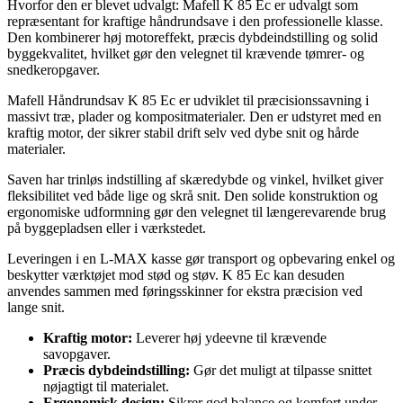
Hvorfor den er blevet udvalgt: Mafell K 85 Ec er udvalgt som
repræsentant for kraftige håndrundsave i den professionelle klasse.
Den kombinerer høj motoreffekt, præcis dybdeindstilling og solid
byggekvalitet, hvilket gør den velegnet til krævende tømrer- og
snedkeropgaver.
Mafell Håndrundsav K 85 Ec er udviklet til præcisionssavning i
massivt træ, plader og kompositmaterialer. Den er udstyret med en
kraftig motor, der sikrer stabil drift selv ved dybe snit og hårde
materialer.
Saven har trinløs indstilling af skæredybde og vinkel, hvilket giver
fleksibilitet ved både lige og skrå snit. Den solide konstruktion og
ergonomiske udformning gør den velegnet til længerevarende brug
på byggepladsen eller i værkstedet.
Leveringen i en L-MAX kasse gør transport og opbevaring enkel og
beskytter værktøjet mod stød og støv. K 85 Ec kan desuden
anvendes sammen med føringsskinner for ekstra præcision ved
lange snit.
Kraftig motor:
Leverer høj ydeevne til krævende
savopgaver.
Præcis dybdeindstilling:
Gør det muligt at tilpasse snittet
nøjagtigt til materialet.
Ergonomisk design:
Sikrer god balance og komfort under