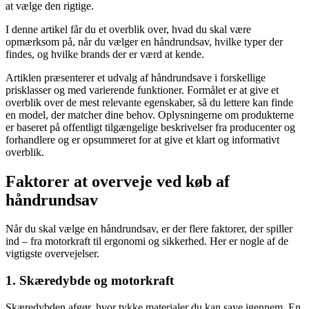
at vælge den rigtige.
I denne artikel får du et overblik over, hvad du skal være
opmærksom på, når du vælger en håndrundsav, hvilke typer der
findes, og hvilke brands der er værd at kende.
Artiklen præsenterer et udvalg af håndrundsave i forskellige
prisklasser og med varierende funktioner. Formålet er at give et
overblik over de mest relevante egenskaber, så du lettere kan finde
en model, der matcher dine behov. Oplysningerne om produkterne
er baseret på offentligt tilgængelige beskrivelser fra producenter og
forhandlere og er opsummeret for at give et klart og informativt
overblik.
Faktorer at overveje ved køb af
håndrundsav
Når du skal vælge en håndrundsav, er der flere faktorer, der spiller
ind – fra motorkraft til ergonomi og sikkerhed. Her er nogle af de
vigtigste overvejelser.
1. Skæredybde og motorkraft
Skæredybden afgør, hvor tykke materialer du kan save igennem. En