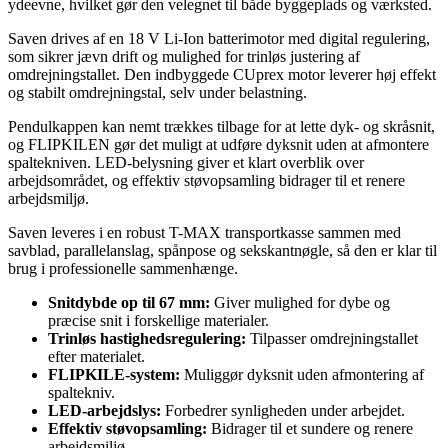
ydeevne, hvilket gør den velegnet til både byggeplads og værksted.
Saven drives af en 18 V Li-Ion batterimotor med digital regulering,
som sikrer jævn drift og mulighed for trinløs justering af
omdrejningstallet. Den indbyggede CUprex motor leverer høj effekt
og stabilt omdrejningstal, selv under belastning.
Pendulkappen kan nemt trækkes tilbage for at lette dyk- og skråsnit,
og FLIPKILEN gør det muligt at udføre dyksnit uden at afmontere
spaltekniven. LED-belysning giver et klart overblik over
arbejdsområdet, og effektiv støvopsamling bidrager til et renere
arbejdsmiljø.
Saven leveres i en robust T-MAX transportkasse sammen med
savblad, parallelanslag, spånpose og sekskantnøgle, så den er klar til
brug i professionelle sammenhænge.
Snitdybde op til 67 mm:
Giver mulighed for dybe og
præcise snit i forskellige materialer.
Trinløs hastighedsregulering:
Tilpasser omdrejningstallet
efter materialet.
FLIPKILE-system:
Muliggør dyksnit uden afmontering af
spaltekniv.
LED-arbejdslys:
Forbedrer synligheden under arbejdet.
Effektiv støvopsamling:
Bidrager til et sundere og renere
arbejdsmiljø.