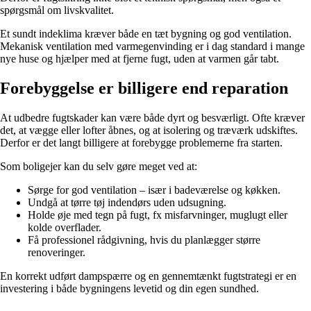
spørgsmål om livskvalitet.
Et sundt indeklima kræver både en tæt bygning og god ventilation.
Mekanisk ventilation med varmegenvinding er i dag standard i mange
nye huse og hjælper med at fjerne fugt, uden at varmen går tabt.
Forebyggelse er billigere end reparation
At udbedre fugtskader kan være både dyrt og besværligt. Ofte kræver
det, at vægge eller lofter åbnes, og at isolering og træværk udskiftes.
Derfor er det langt billigere at forebygge problemerne fra starten.
Som boligejer kan du selv gøre meget ved at:
Sørge for god ventilation – især i badeværelse og køkken.
Undgå at tørre tøj indendørs uden udsugning.
Holde øje med tegn på fugt, fx misfarvninger, muglugt eller
kolde overflader.
Få professionel rådgivning, hvis du planlægger større
renoveringer.
En korrekt udført dampspærre og en gennemtænkt fugtstrategi er en
investering i både bygningens levetid og din egen sundhed.