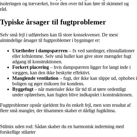
isoleringen og træværket, hvor den over tid kan føre til skimmel og
råd.
Typiske årsager til fugtproblemer
Selv små fejl i udførelsen kan få store konsekvenser. De mest
almindelige årsager til fugtproblemer i bygninger er:
Utætheder i dampspærren
– fx ved samlinger, elinstallationer
eller loftslemme. Selv små huller kan give store mængder fugt
adgang til konstruktionen.
Forkert placering
– hvis dampspærren ligger for langt inde i
væggen, kan den ikke beskytte effektivt.
Manglende ventilation
– fugt, der ikke kan slippe ud, ophobes i
boligen og øger risikoen for kondens.
Byggefugt
– når materialer ikke får tid til at tørre ordentligt
under opførelsen, kan fugten blive indkapslet i konstruktionen.
Fugtproblemer opstår sjældent fra én enkelt fejl, men som resultat af
flere små mangler, der tilsammen skaber et dårligt fugtklima.
Stilmix uden rod: Sådan skaber du en harmonisk indretning med
forskellige stilarter