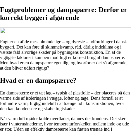
Fugtproblemer og dampspærre: Derfor er
korrekt byggeri afgørende
Fugt er en af de mest almindelige – og dyreste – udfordringer i dansk
byggeri. Det kan føre til skimmelsvamp, råd, dårlig indeklima og i
værste fald alvorlige skader på bygningens konstruktion. En af de
vigtigste faktorer i kampen mod fugt er korrekt brug af dampspærre.
Men hvad er en dampspærre egentlig, og hvorfor er det så afgørende,
at den bliver udført rigtigt?
Hvad er en dampspærre?
En dampspærre er et tæt lag – typisk af plastfolie – der placeres på den
varme side af isoleringen i vægge, lofter og tage. Dens formål er at
forhindre varm, fugtig indeluft i at trænge ud i konstruktionen, hvor
den kan kondensere og skabe fugtskader.
Når varm luft møder kolde overflader, dannes der kondens. Det sker
især i vintermånederne, hvor temperaturforskellen mellem inde og ude
er stor. Uden en effektiv dampspærre kan fugten trænge ind i