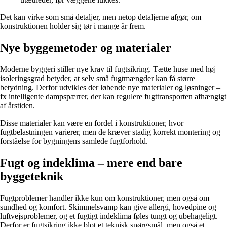
Det kan virke som små detaljer, men netop detaljerne afgør, om
konstruktionen holder sig tør i mange år frem.
Nye byggemetoder og materialer
Moderne byggeri stiller nye krav til fugtsikring. Tætte huse med høj
isoleringsgrad betyder, at selv små fugtmængder kan få større
betydning. Derfor udvikles der løbende nye materialer og løsninger –
fx intelligente dampspærrer, der kan regulere fugttransporten afhængigt
af årstiden.
Disse materialer kan være en fordel i konstruktioner, hvor
fugtbelastningen varierer, men de kræver stadig korrekt montering og
forståelse for bygningens samlede fugtforhold.
Fugt og indeklima – mere end bare
byggeteknik
Fugtproblemer handler ikke kun om konstruktioner, men også om
sundhed og komfort. Skimmelsvamp kan give allergi, hovedpine og
luftvejsproblemer, og et fugtigt indeklima føles tungt og ubehageligt.
Derfor er fugtsikring ikke blot et teknisk spørgsmål, men også et