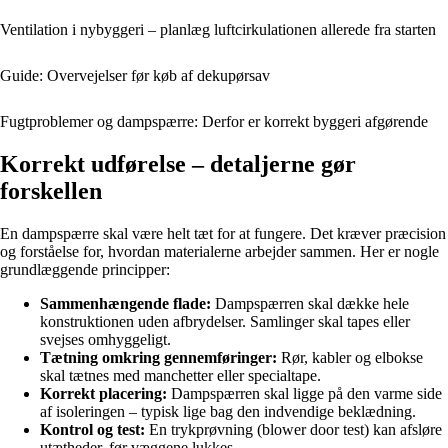
Ventilation i nybyggeri – planlæg luftcirkulationen allerede fra starten
Guide: Overvejelser før køb af dekupørsav
Fugtproblemer og dampspærre: Derfor er korrekt byggeri afgørende
Korrekt udførelse – detaljerne gør
forskellen
En dampspærre skal være helt tæt for at fungere. Det kræver præcision
og forståelse for, hvordan materialerne arbejder sammen. Her er nogle
grundlæggende principper:
Sammenhængende flade:
Dampspærren skal dække hele
konstruktionen uden afbrydelser. Samlinger skal tapes eller
svejses omhyggeligt.
Tætning omkring gennemføringer:
Rør, kabler og elbokse
skal tætnes med manchetter eller specialtape.
Korrekt placering:
Dampspærren skal ligge på den varme side
af isoleringen – typisk lige bag den indvendige beklædning.
Kontrol og test:
En trykprøvning (blower door test) kan afsløre
utætheder, før væggene lukkes.