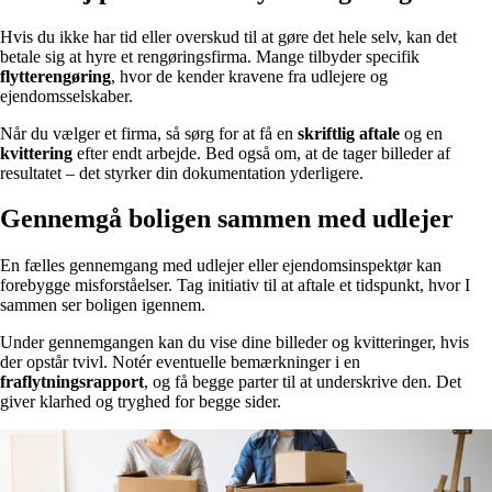
Hvis du ikke har tid eller overskud til at gøre det hele selv, kan det
betale sig at hyre et rengøringsfirma. Mange tilbyder specifik
flytterengøring
, hvor de kender kravene fra udlejere og
ejendomsselskaber.
Når du vælger et firma, så sørg for at få en
skriftlig aftale
og en
kvittering
efter endt arbejde. Bed også om, at de tager billeder af
resultatet – det styrker din dokumentation yderligere.
Gennemgå boligen sammen med udlejer
En fælles gennemgang med udlejer eller ejendomsinspektør kan
forebygge misforståelser. Tag initiativ til at aftale et tidspunkt, hvor I
sammen ser boligen igennem.
Under gennemgangen kan du vise dine billeder og kvitteringer, hvis
der opstår tvivl. Notér eventuelle bemærkninger i en
fraflytningsrapport
, og få begge parter til at underskrive den. Det
giver klarhed og tryghed for begge sider.