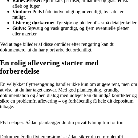
Badeværelset:
Fjern kalk på fliser, armaturer og glas. Husk
afløb og fuger.
Vinduer:
Puds både indvendigt og udvendigt, hvis det er
muligt.
Lister og dørkarme:
Tør støv og pletter af – små detaljer tæller.
Gulve:
Støvsug og vask grundigt, og fjern eventuelle pletter
eller mærker.
Ved at tage billeder af disse områder efter rengøring kan du
dokumentere, at du har gjort arbejdet ordentligt.
En rolig aflevering starter med
forberedelse
En vellykket flytterengøring handler ikke kun om at gøre rent, men om
at vise, at du har taget ansvar. Med god planlægning, grundig
dokumentation og åben dialog med udlejer kan du undgå konflikter og
sikre en problemfri aflevering – og forhåbentlig få hele dit depositum
tilbage.
Flyt i etaper: Sådan planlægger du din privatflytning trin for trin
Dokumentér din flytterengøring – sådan sikrer du en problemfri