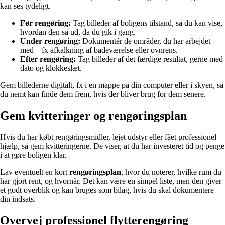
kan ses tydeligt.
Før rengøring:
Tag billeder af boligens tilstand, så du kan vise,
hvordan den så ud, da du gik i gang.
Under rengøring:
Dokumentér de områder, du har arbejdet
med – fx afkalkning af badeværelse eller ovnrens.
Efter rengøring:
Tag billeder af det færdige resultat, gerne med
dato og klokkeslæt.
Gem billederne digitalt, fx i en mappe på din computer eller i skyen, så
du nemt kan finde dem frem, hvis der bliver brug for dem senere.
Gem kvitteringer og rengøringsplan
Hvis du har købt rengøringsmidler, lejet udstyr eller fået professionel
hjælp, så gem kvitteringerne. De viser, at du har investeret tid og penge
i at gøre boligen klar.
Lav eventuelt en kort
rengøringsplan
, hvor du noterer, hvilke rum du
har gjort rent, og hvornår. Det kan være en simpel liste, men den giver
et godt overblik og kan bruges som bilag, hvis du skal dokumentere
din indsats.
Overvej professionel flytterengøring