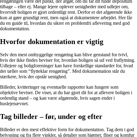
rengøringen være det punkt, der afgør, om du får dit fulde depositum
tilbage – eller ej. Mange lejere oplever uenigheder med udlejer om,
hvorvidt boligen er gjort ordentligt rent. Derfor er det afgørende ikke
kun at gøre grundigt rent, men også at dokumentere arbejdet. Her får
du en guide til, hvordan du sikrer en problemfri aflevering med god
dokumentation.
Hvorfor dokumentation er vigtig
Selv den mest omhyggelige rengøring kan blive genstand for tvivl,
hvis der ikke findes beviser for, hvordan boligen så ud ved fraflytning.
Udlejere og boligforeninger kan have forskellige standarder for, hvad
der tæller som “flytteklar rengøring”. Med dokumentation står du
stærkere, hvis der opstår uenighed.
Billeder, kvitteringer og eventuelle rapporter kan fungere som
objektive beviser. De viser, at du har gjort dit for at aflevere boligen i
ordentlig stand – og kan være afgørende, hvis sagen ender i
huslejenævnet.
Tag billeder – før, under og efter
Billeder er den mest effektive form for dokumentation. Tag dem i god
belysning og fra flere vinkler, så detaljer som hjørner, fliser og komfur