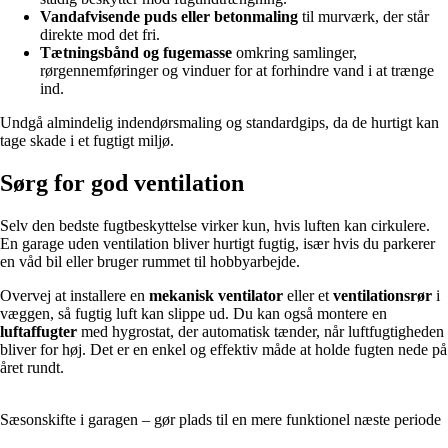
Vandafvisende puds eller betonmaling
til murværk, der står
direkte mod det fri.
Tætningsbånd og fugemasse
omkring samlinger,
rørgennemføringer og vinduer for at forhindre vand i at trænge
ind.
Undgå almindelig indendørsmaling og standardgips, da de hurtigt kan
tage skade i et fugtigt miljø.
Sørg for god ventilation
Selv den bedste fugtbeskyttelse virker kun, hvis luften kan cirkulere.
En garage uden ventilation bliver hurtigt fugtig, især hvis du parkerer
en våd bil eller bruger rummet til hobbyarbejde.
Overvej at installere en
mekanisk ventilator
eller et
ventilationsrør
i
væggen, så fugtig luft kan slippe ud. Du kan også montere en
luftaffugter
med hygrostat, der automatisk tænder, når luftfugtigheden
bliver for høj. Det er en enkel og effektiv måde at holde fugten nede på
året rundt.
Sæsonskifte i garagen – gør plads til en mere funktionel næste periode