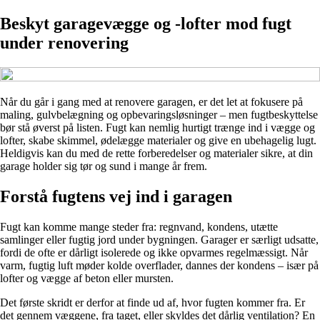
Beskyt garagevægge og -lofter mod fugt
under renovering
Når du går i gang med at renovere garagen, er det let at fokusere på
maling, gulvbelægning og opbevaringsløsninger – men fugtbeskyttelse
bør stå øverst på listen. Fugt kan nemlig hurtigt trænge ind i vægge og
lofter, skabe skimmel, ødelægge materialer og give en ubehagelig lugt.
Heldigvis kan du med de rette forberedelser og materialer sikre, at din
garage holder sig tør og sund i mange år frem.
Forstå fugtens vej ind i garagen
Fugt kan komme mange steder fra: regnvand, kondens, utætte
samlinger eller fugtig jord under bygningen. Garager er særligt udsatte,
fordi de ofte er dårligt isolerede og ikke opvarmes regelmæssigt. Når
varm, fugtig luft møder kolde overflader, dannes der kondens – især på
lofter og vægge af beton eller mursten.
Det første skridt er derfor at finde ud af, hvor fugten kommer fra. Er
det gennem væggene, fra taget, eller skyldes det dårlig ventilation? En