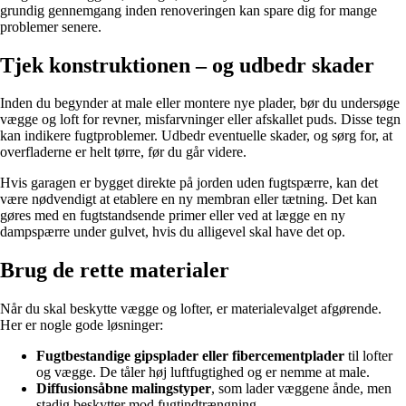
grundig gennemgang inden renoveringen kan spare dig for mange
problemer senere.
Tjek konstruktionen – og udbedr skader
Inden du begynder at male eller montere nye plader, bør du undersøge
vægge og loft for revner, misfarvninger eller afskallet puds. Disse tegn
kan indikere fugtproblemer. Udbedr eventuelle skader, og sørg for, at
overfladerne er helt tørre, før du går videre.
Hvis garagen er bygget direkte på jorden uden fugtspærre, kan det
være nødvendigt at etablere en ny membran eller tætning. Det kan
gøres med en fugtstandsende primer eller ved at lægge en ny
dampspærre under gulvet, hvis du alligevel skal have det op.
Brug de rette materialer
Når du skal beskytte vægge og lofter, er materialevalget afgørende.
Her er nogle gode løsninger:
Fugtbestandige gipsplader eller fibercementplader
til lofter
og vægge. De tåler høj luftfugtighed og er nemme at male.
Diffusionsåbne malingstyper
, som lader væggene ånde, men
stadig beskytter mod fugtindtrængning.