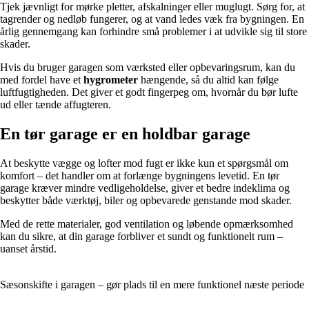
Tjek jævnligt for mørke pletter, afskalninger eller muglugt. Sørg for, at
tagrender og nedløb fungerer, og at vand ledes væk fra bygningen. En
årlig gennemgang kan forhindre små problemer i at udvikle sig til store
skader.
Hvis du bruger garagen som værksted eller opbevaringsrum, kan du
med fordel have et
hygrometer
hængende, så du altid kan følge
luftfugtigheden. Det giver et godt fingerpeg om, hvornår du bør lufte
ud eller tænde affugteren.
En tør garage er en holdbar garage
At beskytte vægge og lofter mod fugt er ikke kun et spørgsmål om
komfort – det handler om at forlænge bygningens levetid. En tør
garage kræver mindre vedligeholdelse, giver et bedre indeklima og
beskytter både værktøj, biler og opbevarede genstande mod skader.
Med de rette materialer, god ventilation og løbende opmærksomhed
kan du sikre, at din garage forbliver et sundt og funktionelt rum –
uanset årstid.
Sæsonskifte i garagen – gør plads til en mere funktionel næste periode