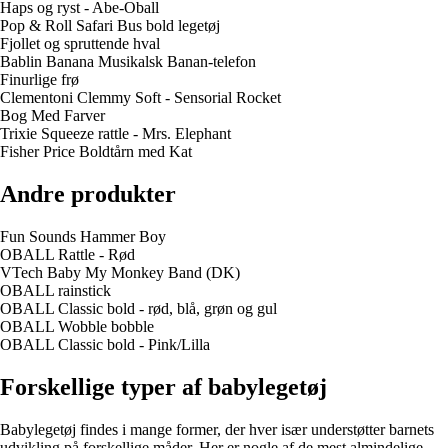
Haps og ryst - Abe-Oball
Pop & Roll Safari Bus bold legetøj
Fjollet og spruttende hval
Bablin Banana Musikalsk Banan-telefon
Finurlige frø
Clementoni Clemmy Soft - Sensorial Rocket
Bog Med Farver
Trixie Squeeze rattle - Mrs. Elephant
Fisher Price Boldtårn med Kat
Andre produkter
Fun Sounds Hammer Boy
OBALL Rattle - Rød
VTech Baby My Monkey Band (DK)
OBALL rainstick
OBALL Classic bold - rød, blå, grøn og gul
OBALL Wobble bobble
OBALL Classic bold - Pink/Lilla
Forskellige typer af babylegetøj
Babylegetøj findes i mange former, der hver især understøtter barnets
udvikling på forskellige måder. Her er nogle af de mest almindelige