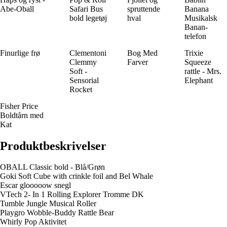
Abe-Oball
Safari Bus
spruttende
Banana
bold legetøj
hval
Musikalsk
Banan-
telefon
Finurlige frø
Clementoni
Bog Med
Trixie
Clemmy
Farver
Squeeze
Soft -
rattle - Mrs.
Sensorial
Elephant
Rocket
Fisher Price
Boldtårn med
Kat
Produktbeskrivelser
OBALL Classic bold - Blå/Grøn
Goki Soft Cube with crinkle foil and Bel Whale
Escar glooooow snegl
VTech 2- In 1 Rolling Explorer Tromme DK
Tumble Jungle Musical Roller
Playgro Wobble-Buddy Rattle Bear
Whirly Pop Aktivitet