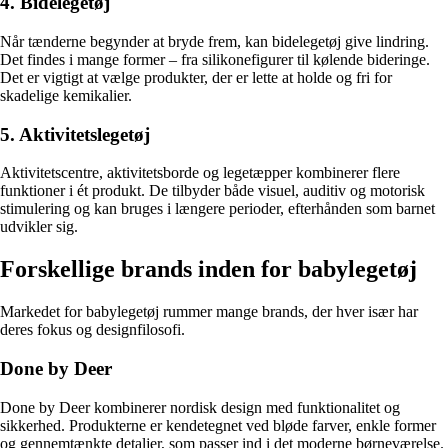
4. Bidelegetøj
Når tænderne begynder at bryde frem, kan bidelegetøj give lindring.
Det findes i mange former – fra silikonefigurer til kølende bideringe.
Det er vigtigt at vælge produkter, der er lette at holde og fri for
skadelige kemikalier.
5. Aktivitetslegetøj
Aktivitetscentre, aktivitetsborde og legetæpper kombinerer flere
funktioner i ét produkt. De tilbyder både visuel, auditiv og motorisk
stimulering og kan bruges i længere perioder, efterhånden som barnet
udvikler sig.
Forskellige brands inden for babylegetøj
Markedet for babylegetøj rummer mange brands, der hver især har
deres fokus og designfilosofi.
Done by Deer
Done by Deer kombinerer nordisk design med funktionalitet og
sikkerhed. Produkterne er kendetegnet ved bløde farver, enkle former
og gennemtænkte detaljer, som passer ind i det moderne børneværelse.