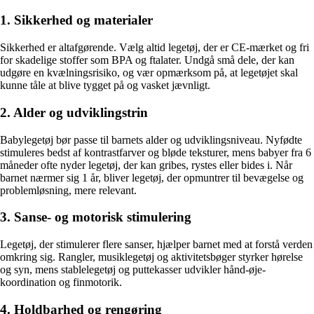
1. Sikkerhed og materialer
Sikkerhed er altafgørende. Vælg altid legetøj, der er CE-mærket og fri
for skadelige stoffer som BPA og ftalater. Undgå små dele, der kan
udgøre en kvælningsrisiko, og vær opmærksom på, at legetøjet skal
kunne tåle at blive tygget på og vasket jævnligt.
2. Alder og udviklingstrin
Babylegetøj bør passe til barnets alder og udviklingsniveau. Nyfødte
stimuleres bedst af kontrastfarver og bløde teksturer, mens babyer fra 6
måneder ofte nyder legetøj, der kan gribes, rystes eller bides i. Når
barnet nærmer sig 1 år, bliver legetøj, der opmuntrer til bevægelse og
problemløsning, mere relevant.
3. Sanse- og motorisk stimulering
Legetøj, der stimulerer flere sanser, hjælper barnet med at forstå verden
omkring sig. Rangler, musiklegetøj og aktivitetsbøger styrker hørelse
og syn, mens stablelegetøj og puttekasser udvikler hånd-øje-
koordination og finmotorik.
4. Holdbarhed og rengøring