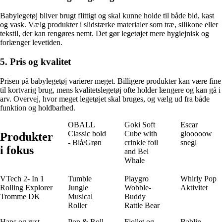
Babylegetøj bliver brugt flittigt og skal kunne holde til både bid, kast
og vask. Vælg produkter i slidstærke materialer som træ, silikone eller
tekstil, der kan rengøres nemt. Det gør legetøjet mere hygiejnisk og
forlænger levetiden.
5. Pris og kvalitet
Prisen på babylegetøj varierer meget. Billigere produkter kan være fine
til kortvarig brug, mens kvalitetslegetøj ofte holder længere og kan gå i
arv. Overvej, hvor meget legetøjet skal bruges, og vælg ud fra både
funktion og holdbarhed.
OBALL
Goki Soft
Escar
Classic bold
Cube with
glooooow
Produkter
- Blå/Grøn
crinkle foil
snegl
i fokus
and Bel
Whale
VTech 2- In 1
Tumble
Playgro
Whirly Pop
Rolling Explorer
Jungle
Wobble-
Aktivitet
Tromme DK
Musical
Buddy
Roller
Rattle Bear
Haps og ryst -
Pop & Roll
Fjollet og
Bablin