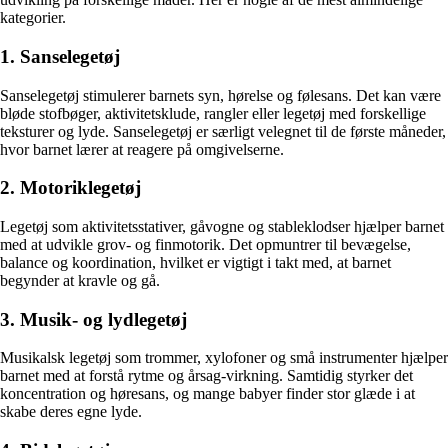
kategorier.
1. Sanselegetøj
Sanselegetøj stimulerer barnets syn, hørelse og følesans. Det kan være
bløde stofbøger, aktivitetsklude, rangler eller legetøj med forskellige
teksturer og lyde. Sanselegetøj er særligt velegnet til de første måneder,
hvor barnet lærer at reagere på omgivelserne.
2. Motoriklegetøj
Legetøj som aktivitetsstativer, gåvogne og stableklodser hjælper barnet
med at udvikle grov- og finmotorik. Det opmuntrer til bevægelse,
balance og koordination, hvilket er vigtigt i takt med, at barnet
begynder at kravle og gå.
3. Musik- og lydlegetøj
Musikalsk legetøj som trommer, xylofoner og små instrumenter hjælper
barnet med at forstå rytme og årsag-virkning. Samtidig styrker det
koncentration og høresans, og mange babyer finder stor glæde i at
skabe deres egne lyde.