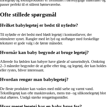
trælegetøj og tekstilprodukter er fremstillet i bæredygtige materialer og
passer perfekt til et stilrent børneværelse.
Ofte stillede spørgsmål
Hvilket babylegetøj er bedst til nyfødte?
Til nyfødte er det bedst med blødt legetøj i kontrastfarver, der
stimulerer synet. Rangler med let lyd og stofbøger med forskellige
teksturer er gode valg i de første måneder.
Hvornår kan baby begynde at bruge legetøj?
Allerede fra fødslen kan babyer have glæde af sanseindtryk. Omkring
2–3 måneder begynder de at gribe efter ting, og legetøj, der kan holdes
eller rystes, bliver interessant.
Hvordan rengør man babylegetøj?
De fleste produkter kan vaskes med mild sæbe og varmt vand.
Tekstillegetøj kan ofte maskinvaskes, mens træ- og silikonelegetøj blot
skal aftørres. Undgå stærke rengøringsmidler.
Hvor meget legetøj har en baby brug for?