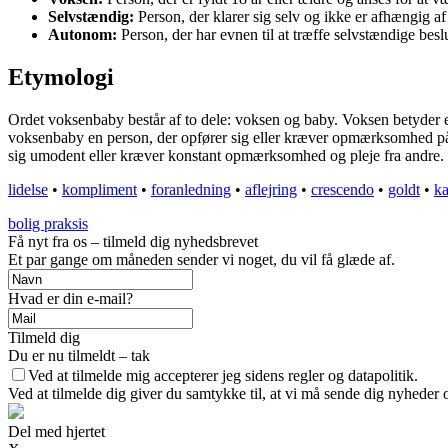
Selvstændig:
Person, der klarer sig selv og ikke er afhængig 
Autonom:
Person, der har evnen til at træffe selvstændige bes
Etymologi
Ordet voksenbaby består af to dele: voksen og baby. Voksen betyder en
voksenbaby en person, der opfører sig eller kræver opmærksomhed på 
sig umodent eller kræver konstant opmærksomhed og pleje fra andre.
lidelse
•
kompliment
•
foranledning
•
aflejring
•
crescendo
•
goldt
•
k
bolig praksis
Få nyt fra os – tilmeld dig nyhedsbrevet
Et par gange om måneden sender vi noget, du vil få glæde af.
Hvad er din e-mail?
Tilmeld dig
Du er nu tilmeldt – tak
Ved at tilmelde mig accepterer jeg sidens regler og datapolitik.
Ved at tilmelde dig giver du samtykke til, at vi må sende dig nyheder o
Del med hjertet