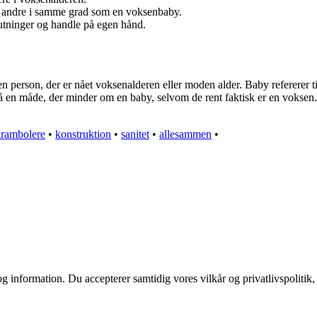
af andre i samme grad som en voksenbaby.
lutninger og handle på egen hånd.
 person, der er nået voksenalderen eller moden alder. Baby refererer t
en måde, der minder om en baby, selvom de rent faktisk er en voksen.
arambolere
•
konstruktion
•
sanitet
•
allesammen
•
g information. Du accepterer samtidig vores vilkår og privatlivspolitik,