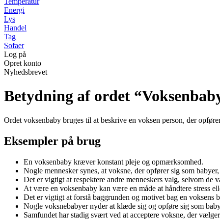
Temperatur
Energi
Lys
Handel
Tag
Sofaer
Log på
Opret konto
Nyhedsbrevet
Betydning af ordet “Voksenbab
Ordet voksenbaby bruges til at beskrive en voksen person, der opfør
Eksempler på brug
En voksenbaby kræver konstant pleje og opmærksomhed.
Nogle mennesker synes, at voksne, der opfører sig som babyer,
Det er vigtigt at respektere andre menneskers valg, selvom de 
At være en voksenbaby kan være en måde at håndtere stress ell
Det er vigtigt at forstå baggrunden og motivet bag en voksens
Nogle voksnebabyer nyder at klæde sig og opføre sig som babyer
Samfundet har stadig svært ved at acceptere voksne, der vælger