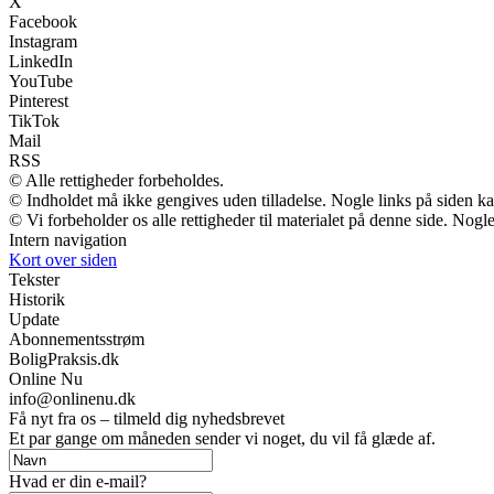
X
Facebook
Instagram
LinkedIn
YouTube
Pinterest
TikTok
Mail
RSS
© Alle rettigheder forbeholdes.
© Indholdet må ikke gengives uden tilladelse. Nogle links på siden 
© Vi forbeholder os alle rettigheder til materialet på denne side. Nog
Intern navigation
Kort over siden
Tekster
Historik
Update
Abonnementsstrøm
BoligPraksis.dk
Online Nu
info@onlinenu.dk
Få nyt fra os – tilmeld dig nyhedsbrevet
Et par gange om måneden sender vi noget, du vil få glæde af.
Hvad er din e-mail?