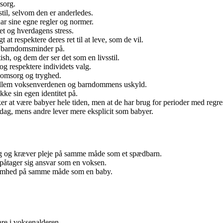
sorg.
sstil, selvom den er anderledes.
ar sine egne regler og normer.
t og hverdagens stress.
at respektere deres ret til at leve, som de vil.
 barndomsminder på.
sh, og dem der ser det som en livsstil.
g respektere individets valg.
 omsorg og tryghed.
mellem voksenverdenen og barndommens uskyld.
e sin egen identitet på.
ker at være babyer hele tiden, men at de har brug for perioder med regre
erdag, mens andre lever mere eksplicit som babyer.
ig og kræver pleje på samme måde som et spædbarn.
påtager sig ansvar som en voksen.
omhed på samme måde som en baby.
ære i voksenalderen.