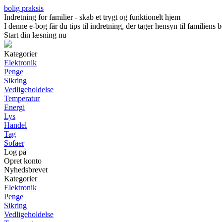
bolig praksis
Indretning for familier - skab et trygt og funktionelt hjem
I denne e-bog får du tips til indretning, der tager hensyn til familien
Start din læsning nu
Kategorier
Elektronik
Penge
Sikring
Vedligeholdelse
Temperatur
Energi
Lys
Handel
Tag
Sofaer
Log på
Opret konto
Nyhedsbrevet
Kategorier
Elektronik
Penge
Sikring
Vedligeholdelse