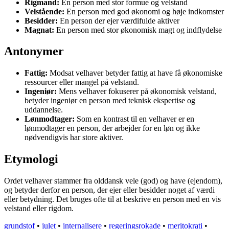
Rigmand:
En person med stor formue og velstand
Velstående:
En person med god økonomi og høje indkomster
Besidder:
En person der ejer værdifulde aktiver
Magnat:
En person med stor økonomisk magt og indflydelse
Antonymer
Fattig:
Modsat velhaver betyder fattig at have få økonomiske
ressourcer eller mangel på velstand.
Ingeniør:
Mens velhaver fokuserer på økonomisk velstand,
betyder ingeniør en person med teknisk ekspertise og
uddannelse.
Lønmodtager:
Som en kontrast til en velhaver er en
lønmodtager en person, der arbejder for en løn og ikke
nødvendigvis har store aktiver.
Etymologi
Ordet velhaver stammer fra olddansk vele (god) og have (ejendom),
og betyder derfor en person, der ejer eller besidder noget af værdi
eller betydning. Det bruges ofte til at beskrive en person med en vis
velstand eller rigdom.
grundstof
•
julet
•
internalisere
•
regeringsrokade
•
meritokrati
•