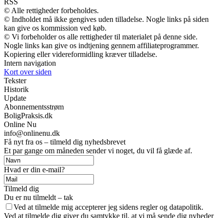
RSS
© Alle rettigheder forbeholdes.
© Indholdet må ikke gengives uden tilladelse. Nogle links på siden
kan give os kommission ved køb.
© Vi forbeholder os alle rettigheder til materialet på denne side.
Nogle links kan give os indtjening gennem affiliateprogrammer.
Kopiering eller videreformidling kræver tilladelse.
Intern navigation
Kort over siden
Tekster
Historik
Update
Abonnementsstrøm
BoligPraksis.dk
Online Nu
info@onlinenu.dk
Få nyt fra os – tilmeld dig nyhedsbrevet
Et par gange om måneden sender vi noget, du vil få glæde af.
Hvad er din e-mail?
Tilmeld dig
Du er nu tilmeldt – tak
Ved at tilmelde mig accepterer jeg sidens regler og datapolitik.
Ved at tilmelde dig giver du samtykke til, at vi må sende dig nyheder