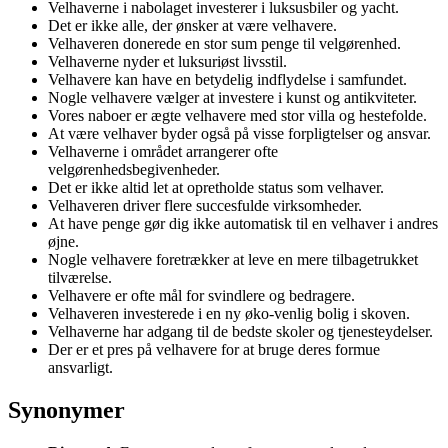
Velhaverne i nabolaget investerer i luksusbiler og yacht.
Det er ikke alle, der ønsker at være velhavere.
Velhaveren donerede en stor sum penge til velgørenhed.
Velhaverne nyder et luksuriøst livsstil.
Velhavere kan have en betydelig indflydelse i samfundet.
Nogle velhavere vælger at investere i kunst og antikviteter.
Vores naboer er ægte velhavere med stor villa og hestefolde.
At være velhaver byder også på visse forpligtelser og ansvar.
Velhaverne i området arrangerer ofte
velgørenhedsbegivenheder.
Det er ikke altid let at opretholde status som velhaver.
Velhaveren driver flere succesfulde virksomheder.
At have penge gør dig ikke automatisk til en velhaver i andres
øjne.
Nogle velhavere foretrækker at leve en mere tilbagetrukket
tilværelse.
Velhavere er ofte mål for svindlere og bedragere.
Velhaveren investerede i en ny øko-venlig bolig i skoven.
Velhaverne har adgang til de bedste skoler og tjenesteydelser.
Der er et pres på velhavere for at bruge deres formue
ansvarligt.
Synonymer