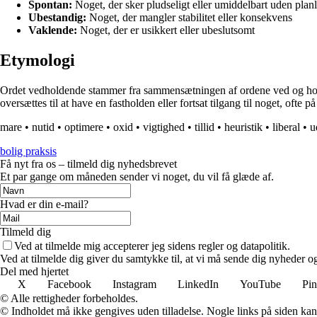
Spontan:
Noget, der sker pludseligt eller umiddelbart uden pla
Ubestandig:
Noget, der mangler stabilitet eller konsekvens
Vaklende:
Noget, der er usikkert eller ubeslutsomt
Etymologi
Ordet vedholdende stammer fra sammensætningen af ordene ved og holden
oversættes til at have en fastholden eller fortsat tilgang til noget, ofte
mare
•
nutid
•
optimere
•
oxid
•
vigtighed
•
tillid
•
heuristik
•
liberal
•
u
bolig praksis
Få nyt fra os – tilmeld dig nyhedsbrevet
Et par gange om måneden sender vi noget, du vil få glæde af.
Hvad er din e-mail?
Tilmeld dig
Ved at tilmelde mig accepterer jeg sidens regler og datapolitik.
Ved at tilmelde dig giver du samtykke til, at vi må sende dig nyheder og
Del med hjertet
X
Facebook
Instagram
LinkedIn
YouTube
Pin
© Alle rettigheder forbeholdes.
© Indholdet må ikke gengives uden tilladelse. Nogle links på siden ka