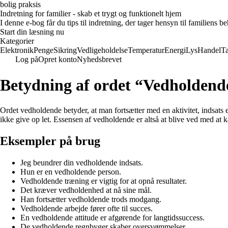
bolig praksis
Indretning for familier - skab et trygt og funktionelt hjem
I denne e-bog får du tips til indretning, der tager hensyn til familiens 
Start din læsning nu
Kategorier
Elektronik
Penge
Sikring
Vedligeholdelse
Temperatur
Energi
Lys
Handel
T
Log på
Opret konto
Nyhedsbrevet
Betydning af ordet “Vedholdend
Ordet vedholdende betyder, at man fortsætter med en aktivitet, indsats e
ikke give op let. Essensen af ​​vedholdende er altså at blive ved med at 
Eksempler på brug
Jeg beundrer din vedholdende indsats.
Hun er en vedholdende person.
Vedholdende træning er vigtig for at opnå resultater.
Det kræver vedholdenhed at nå sine mål.
Han fortsætter vedholdende trods modgang.
Vedholdende arbejde fører ofte til succes.
En vedholdende attitude er afgørende for langtidssuccess.
De vedholdende regnbyger skaber oversvømmelser.