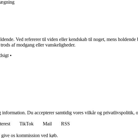
nlægning
de. Ved refererer til viden eller kendskab til noget, mens holdende b
 på trods af modgang eller vanskeligheder.
dsigt
•
 information. Du accepterer samtidig vores vilkår og privatlivspolitik, 
terest
TikTok
Mail
RSS
n give os kommission ved køb.