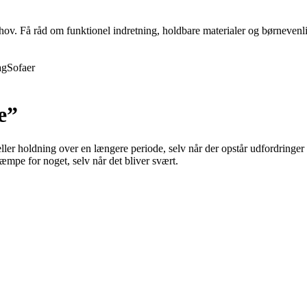
behov. Få råd om funktionel indretning, holdbare materialer og børnevenli
ag
Sofaer
e”
ller holdning over en længere periode, selv når der opstår udfordringer e
kæmpe for noget, selv når det bliver svært.