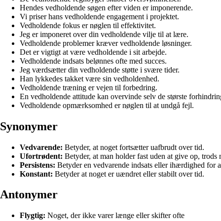
Hendes vedholdende søgen efter viden er imponerende.
Vi priser hans vedholdende engagement i projektet.
Vedholdende fokus er nøglen til effektivitet.
Jeg er imponeret over din vedholdende vilje til at lære.
Vedholdende problemer kræver vedholdende løsninger.
Det er vigtigt at være vedholdende i sit arbejde.
Vedholdende indsats belønnes ofte med succes.
Jeg værdsætter din vedholdende støtte i svære tider.
Han lykkedes takket være sin vedholdenhed.
Vedholdende træning er vejen til forbedring.
En vedholdende attitude kan overvinde selv de største forhindrin
Vedholdende opmærksomhed er nøglen til at undgå fejl.
Synonymer
Vedvarende:
Betyder, at noget fortsætter uafbrudt over tid.
Ufortrødent:
Betyder, at man holder fast uden at give op, trods 
Persistens:
Betyder en vedvarende indsats eller ihærdighed for a
Konstant:
Betyder at noget er uændret eller stabilt over tid.
Antonymer
Flygtig:
Noget, der ikke varer længe eller skifter ofte