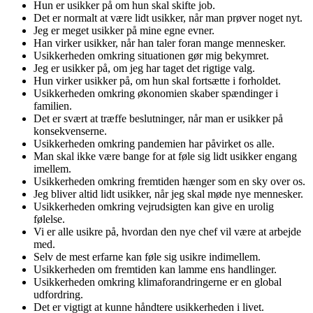
Hun er usikker på om hun skal skifte job.
Det er normalt at være lidt usikker, når man prøver noget nyt.
Jeg er meget usikker på mine egne evner.
Han virker usikker, når han taler foran mange mennesker.
Usikkerheden omkring situationen gør mig bekymret.
Jeg er usikker på, om jeg har taget det rigtige valg.
Hun virker usikker på, om hun skal fortsætte i forholdet.
Usikkerheden omkring økonomien skaber spændinger i
familien.
Det er svært at træffe beslutninger, når man er usikker på
konsekvenserne.
Usikkerheden omkring pandemien har påvirket os alle.
Man skal ikke være bange for at føle sig lidt usikker engang
imellem.
Usikkerheden omkring fremtiden hænger som en sky over os.
Jeg bliver altid lidt usikker, når jeg skal møde nye mennesker.
Usikkerheden omkring vejrudsigten kan give en urolig
følelse.
Vi er alle usikre på, hvordan den nye chef vil være at arbejde
med.
Selv de mest erfarne kan føle sig usikre indimellem.
Usikkerheden om fremtiden kan lamme ens handlinger.
Usikkerheden omkring klimaforandringerne er en global
udfordring.
Det er vigtigt at kunne håndtere usikkerheden i livet.