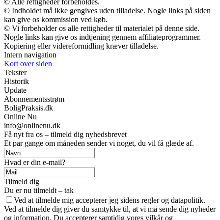
© Alle rettigheder forbeholdes.
© Indholdet må ikke gengives uden tilladelse. Nogle links på siden
kan give os kommission ved køb.
© Vi forbeholder os alle rettigheder til materialet på denne side.
Nogle links kan give os indtjening gennem affiliateprogrammer.
Kopiering eller videreformidling kræver tilladelse.
Intern navigation
Kort over siden
Tekster
Historik
Update
Abonnementsstrøm
BoligPraksis.dk
Online Nu
info@onlinenu.dk
Få nyt fra os – tilmeld dig nyhedsbrevet
Et par gange om måneden sender vi noget, du vil få glæde af.
Hvad er din e-mail?
Tilmeld dig
Du er nu tilmeldt – tak
Ved at tilmelde mig accepterer jeg sidens regler og datapolitik.
Ved at tilmelde dig giver du samtykke til, at vi må sende dig nyheder
og information. Du accepterer samtidig vores vilkår og