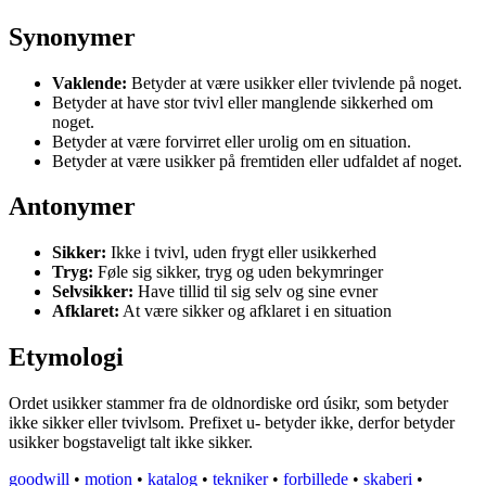
Synonymer
Vaklende:
Betyder at være usikker eller tvivlende på noget.
Betyder at have stor tvivl eller manglende sikkerhed om
noget.
Betyder at være forvirret eller urolig om en situation.
Betyder at være usikker på fremtiden eller udfaldet af noget.
Antonymer
Sikker:
Ikke i tvivl, uden frygt eller usikkerhed
Tryg:
Føle sig sikker, tryg og uden bekymringer
Selvsikker:
Have tillid til sig selv og sine evner
Afklaret:
At være sikker og afklaret i en situation
Etymologi
Ordet usikker stammer fra de oldnordiske ord úsikr, som betyder
ikke sikker eller tvivlsom. Prefixet u- betyder ikke, derfor betyder
usikker bogstaveligt talt ikke sikker.
goodwill
•
motion
•
katalog
•
tekniker
•
forbillede
•
skaberi
•