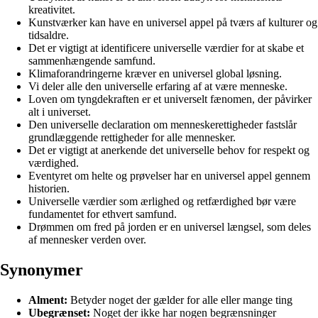
kreativitet.
Kunstværker kan have en universel appel på tværs af kulturer og
tidsaldre.
Det er vigtigt at identificere universelle værdier for at skabe et
sammenhængende samfund.
Klimaforandringerne kræver en universel global løsning.
Vi deler alle den universelle erfaring af at være menneske.
Loven om tyngdekraften er et universelt fænomen, der påvirker
alt i universet.
Den universelle declaration om menneskerettigheder fastslår
grundlæggende rettigheder for alle mennesker.
Det er vigtigt at anerkende det universelle behov for respekt og
værdighed.
Eventyret om helte og prøvelser har en universel appel gennem
historien.
Universelle værdier som ærlighed og retfærdighed bør være
fundamentet for ethvert samfund.
Drømmen om fred på jorden er en universel længsel, som deles
af mennesker verden over.
Synonymer
Alment:
Betyder noget der gælder for alle eller mange ting
Ubegrænset:
Noget der ikke har nogen begrænsninger