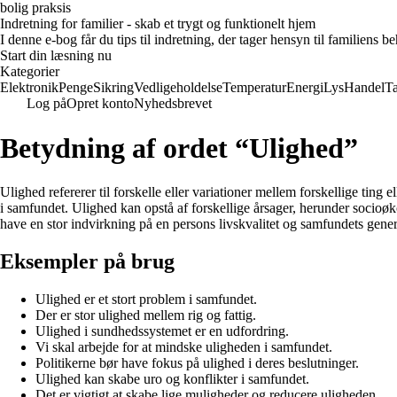
bolig praksis
Indretning for familier - skab et trygt og funktionelt hjem
I denne e-bog får du tips til indretning, der tager hensyn til familiens 
Start din læsning nu
Kategorier
Elektronik
Penge
Sikring
Vedligeholdelse
Temperatur
Energi
Lys
Handel
T
Log på
Opret konto
Nyhedsbrevet
Betydning af ordet “Ulighed”
Ulighed refererer til forskelle eller variationer mellem forskellige ting 
i samfundet. Ulighed kan opstå af forskellige årsager, herunder socioøk
have en stor indvirkning på en persons livskvalitet og samfundets gene
Eksempler på brug
Ulighed er et stort problem i samfundet.
Der er stor ulighed mellem rig og fattig.
Ulighed i sundhedssystemet er en udfordring.
Vi skal arbejde for at mindske uligheden i samfundet.
Politikerne bør have fokus på ulighed i deres beslutninger.
Ulighed kan skabe uro og konflikter i samfundet.
Det er vigtigt at skabe lige muligheder og reducere uligheden.