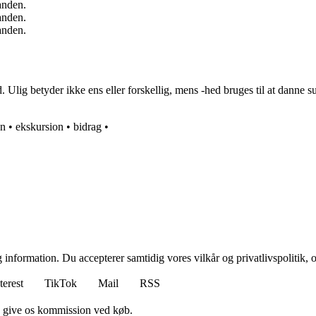
anden.
anden.
anden.
Ulig betyder ikke ens eller forskellig, mens -hed bruges til at danne sub
on
•
ekskursion
•
bidrag
•
 information. Du accepterer samtidig vores vilkår og privatlivspolitik, 
terest
TikTok
Mail
RSS
n give os kommission ved køb.