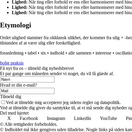
Lighed:
Når ting eller forhold er ens eller harmoniserer med hin
Lighed:
Når ting eller forhold er ens eller harmoniserer med hin
Lighed:
Når ting eller forhold er ens eller harmoniserer med hin
Etymologi
Ordet ulighed stammer fra olddansk ulikhet, der kommer fra ulig + -hed. 
tilstanden af at være ulig eller forskellighed.
foranledning
•
tabel
•
stx
•
indhold
•
alle sammen
•
interesse
•
oscillati
bolig praksis
Få nyt fra os – tilmeld dig nyhedsbrevet
Et par gange om måneden sender vi noget, du vil få glæde af.
Hvad er din e-mail?
Tilmeld dig
Ved at tilmelde mig accepterer jeg sidens regler og datapolitik.
Ved at tilmelde dig giver du samtykke til, at vi må sende dig nyheder og
Del med hjertet
X
Facebook
Instagram
LinkedIn
YouTube
Pin
© Alle rettigheder forbeholdes.
© Indholdet må ikke gengives uden tilladelse. Nogle links på siden ka