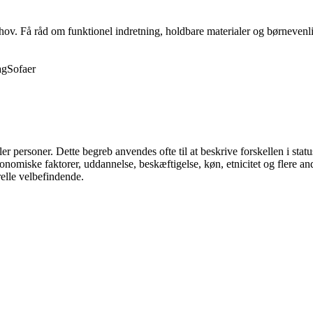
behov. Få råd om funktionel indretning, holdbare materialer og børnevenli
ag
Sofaer
eller personer. Dette begreb anvendes ofte til at beskrive forskellen i st
onomiske faktorer, uddannelse, beskæftigelse, køn, etnicitet og flere an
relle velbefindende.