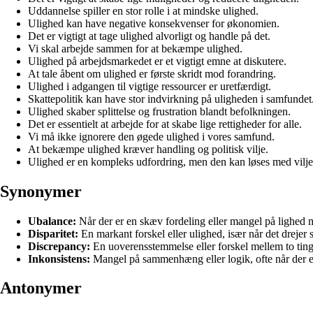
Uddannelse spiller en stor rolle i at mindske ulighed.
Ulighed kan have negative konsekvenser for økonomien.
Det er vigtigt at tage ulighed alvorligt og handle på det.
Vi skal arbejde sammen for at bekæmpe ulighed.
Ulighed på arbejdsmarkedet er et vigtigt emne at diskutere.
At tale åbent om ulighed er første skridt mod forandring.
Ulighed i adgangen til vigtige ressourcer er uretfærdigt.
Skattepolitik kan have stor indvirkning på uligheden i samfundet
Ulighed skaber splittelse og frustration blandt befolkningen.
Det er essentielt at arbejde for at skabe lige rettigheder for alle.
Vi må ikke ignorere den øgede ulighed i vores samfund.
At bekæmpe ulighed kræver handling og politisk vilje.
Ulighed er en kompleks udfordring, men den kan løses med vilj
Synonymer
Ubalance:
Når der er en skæv fordeling eller mangel på lighed m
Disparitet:
En markant forskel eller ulighed, især når det drejer s
Discrepancy:
En uoverensstemmelse eller forskel mellem to ting
Inkonsistens:
Mangel på sammenhæng eller logik, ofte når der er
Antonymer