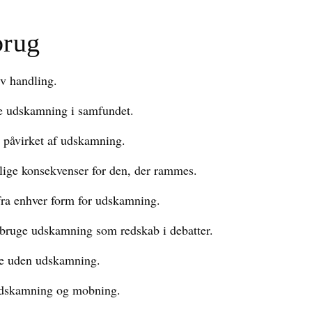
brug
v handling.
de udskamning i samfundet.
t påvirket af udskamning.
ige konsekvenser for den, der rammes.
 fra enhver form for udskamning.
 bruge udskamning som redskab i debatter.
re uden udskamning.
udskamning og mobning.