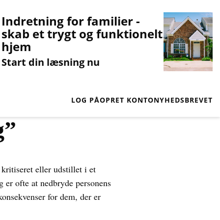
Indretning for familier -
skab et trygt og funktionelt
hjem
Start din læsning nu
LOG PÅ
OPRET KONTO
NYHEDSBREVET
g”
itiseret eller udstillet i et
g er ofte at nedbryde personens
onsekvenser for dem, der er