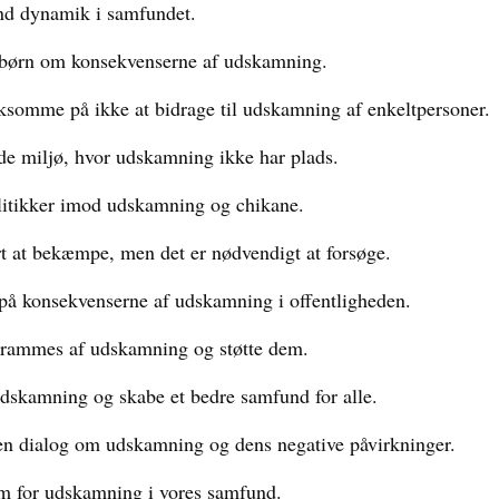
d dynamik i samfundet.
es børn om konsekvenserne af udskamning.
omme på ikke at bidrage til udskamning af enkeltpersoner.
de miljø, hvor udskamning ikke har plads.
litikker imod udskamning og chikane.
 at bekæmpe, men det er nødvendigt at forsøge.
 på konsekvenserne af udskamning i offentligheden.
r rammes af udskamning og støtte dem.
kamning og skabe et bedre samfund for alle.
ben dialog om udskamning og dens negative påvirkninger.
rm for udskamning i vores samfund.