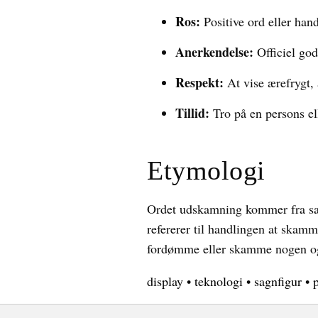
Ros:
Positive ord eller hand
Anerkendelse:
Officiel god
Respekt:
At vise ærefrygt, 
Tillid:
Tro på en persons ell
Etymologi
Ordet udskamning kommer fra sam
refererer til handlingen at skamm
fordømme eller skamme nogen og 
display
•
teknologi
•
sagnfigur
•