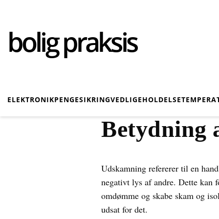
bolig praksis
ELEKTRONIK
PENGE
SIKRING
VEDLIGEHOLDELSE
TEMPERA
Betydning 
Udskamning refererer til en handli
negativt lys af andre. Dette kan
omdømme og skabe skam og isolat
udsat for det.