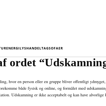
TUR
ENERGI
LYS
HANDEL
TAG
SOFAER
af ordet “Udskamnin
ng, hvor en person eller en gruppe bliver offentligt ydmyget, kr
 forekomme både fysisk og online, og formålet med udskamnin
ion. Udskamning er ikke acceptabelt og kan have alvorlige k