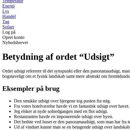
Temperatur
Energi
Lys
Handel
Tag
Sofaer
Log på
Opret konto
Nyhedsbrevet
Betydning af ordet “Udsigt”
Ordet udsigt refererer til det synspunkt eller den panoramaudsigt, man
bogstaveligt om et fysisk landskab samt mere abstrakt om fremtidsudsi
Eksempler på brug
Den smukke udsigt over bjergene tog pusten fra mig.
Fra vores hotelværelse havde vi en fantastisk udsigt over havet.
Jeg elsker at nyde solnedgangen med en flot udsigt.
Restauranten havde en imponerende udsigt over byen.
Det bedste ved huset er den panoramaudsigt, som man har fra te
Ud af vinduet kunne man se en betagende udsigt over landskab