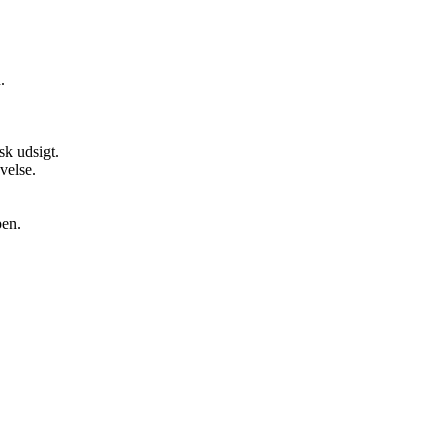
.
sk udsigt.
velse.
pen.