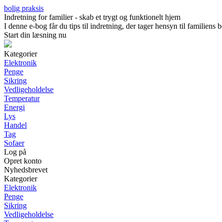
bolig praksis
Indretning for familier - skab et trygt og funktionelt hjem
I denne e-bog får du tips til indretning, der tager hensyn til familien
Start din læsning nu
Kategorier
Elektronik
Penge
Sikring
Vedligeholdelse
Temperatur
Energi
Lys
Handel
Tag
Sofaer
Log på
Opret konto
Nyhedsbrevet
Kategorier
Elektronik
Penge
Sikring
Vedligeholdelse