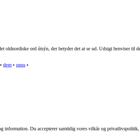
ldnordiske ord útsýn, der betyder det at se ud. Udsigt henviser til den
•
dem
•
opus
•
g information. Du accepterer samtidig vores vilkår og privatlivspolitik,