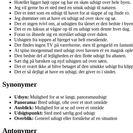
Hotellet ligger højt oppe og har en skøn udsigt over hele byen.
Jeg vil gerne bo et sted med en smuk udsigt til naturen.
Der er intet som en udsigt til havet for at slappe af og finde ro.
Jeg drømmer om at have en udsigt ud over skov og sø.
Der er ingen tvivl om, at udsigten fra tårnet er den bedste i byen
Det er en luksus at vågne op til en udsigt som denne hver dag.
Foran os åbnede sig en storslået udsigt over dalen.
Udsigten fra toppen af bjerget var helt enestående.
Der findes ingen TV på værelserne, men til gengæld en fantasti
At spise morgenmad med udsigt over havnen er en magisk ople
Den bedste del af lejligheden er den flotte udsigt fra altanen.
Sæt dig på bænken og nyd udsigten ud over søen.
Det er svært ikke at blive betaget af den smukke udsigt fra klip
Det er så dejligt at have en udsigt, der giver ro i sindet.
Synonymer
Udsyn:
Mulighed for at se langt, panoramaudsigt
Panorama:
Bred udsigt, ofte over et stort område
Ausblick:
Mulighed for at se ud over et område
Udsigtspunkt:
Sted med særlig god udsigt
Overblik:
Generel udsigt eller forståelse af en situation
Antonymer