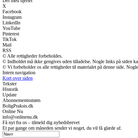
Del med hjertet
X
Facebook
Instagram
LinkedIn
YouTube
Pinterest
TikTok
Mail
RSS
© Alle rettigheder forbeholdes.
© Indholdet må ikke gengives uden tilladelse. Nogle links på siden 
© Vi forbeholder os alle rettigheder til materialet på denne side. Nog
Intern navigation
Kort over siden
Tekster
Historik
Update
Abonnementsstrøm
BoligPraksis.dk
Online Nu
info@onlinenu.dk
Få nyt fra os – tilmeld dig nyhedsbrevet
Et par gange om måneden sender vi noget, du vil få glæde af.