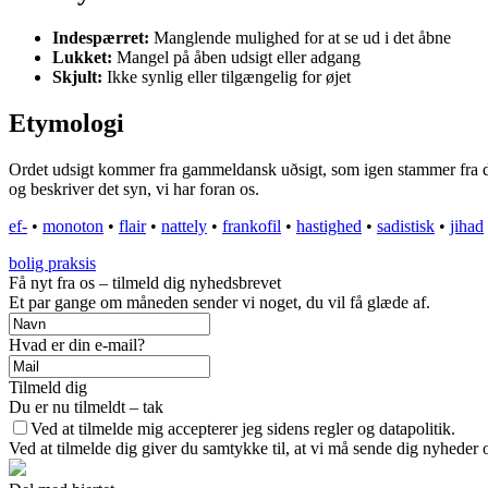
Indespærret:
Manglende mulighed for at se ud i det åbne
Lukket:
Mangel på åben udsigt eller adgang
Skjult:
Ikke synlig eller tilgængelig for øjet
Etymologi
Ordet udsigt kommer fra gammeldansk uðsigt, som igen stammer fra det o
og beskriver det syn, vi har foran os.
ef-
•
monoton
•
flair
•
nattely
•
frankofil
•
hastighed
•
sadistisk
•
jihad
bolig praksis
Få nyt fra os – tilmeld dig nyhedsbrevet
Et par gange om måneden sender vi noget, du vil få glæde af.
Hvad er din e-mail?
Tilmeld dig
Du er nu tilmeldt – tak
Ved at tilmelde mig accepterer jeg sidens regler og datapolitik.
Ved at tilmelde dig giver du samtykke til, at vi må sende dig nyheder o