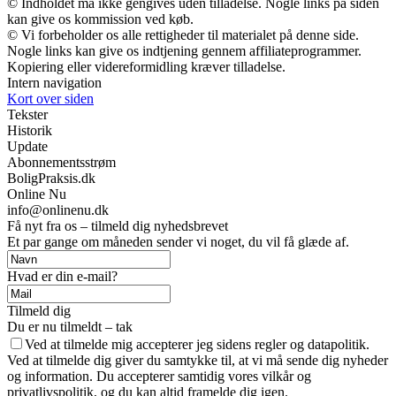
© Indholdet må ikke gengives uden tilladelse. Nogle links på siden
kan give os kommission ved køb.
© Vi forbeholder os alle rettigheder til materialet på denne side.
Nogle links kan give os indtjening gennem affiliateprogrammer.
Kopiering eller videreformidling kræver tilladelse.
Intern navigation
Kort over siden
Tekster
Historik
Update
Abonnementsstrøm
BoligPraksis.dk
Online Nu
info@onlinenu.dk
Få nyt fra os – tilmeld dig nyhedsbrevet
Et par gange om måneden sender vi noget, du vil få glæde af.
Hvad er din e-mail?
Tilmeld dig
Du er nu tilmeldt – tak
Ved at tilmelde mig accepterer jeg sidens regler og datapolitik.
Ved at tilmelde dig giver du samtykke til, at vi må sende dig nyheder
og information. Du accepterer samtidig vores vilkår og
privatlivspolitik, og du kan altid framelde dig igen.