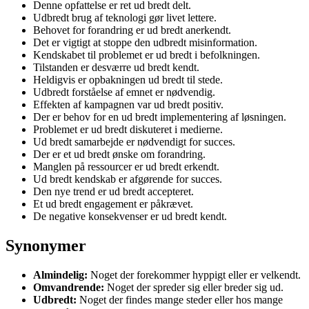
Denne opfattelse er ret ud bredt delt.
Udbredt brug af teknologi gør livet lettere.
Behovet for forandring er ud bredt anerkendt.
Det er vigtigt at stoppe den udbredt misinformation.
Kendskabet til problemet er ud bredt i befolkningen.
Tilstanden er desværre ud bredt kendt.
Heldigvis er opbakningen ud bredt til stede.
Udbredt forståelse af emnet er nødvendig.
Effekten af kampagnen var ud bredt positiv.
Der er behov for en ud bredt implementering af løsningen.
Problemet er ud bredt diskuteret i medierne.
Ud bredt samarbejde er nødvendigt for succes.
Der er et ud bredt ønske om forandring.
Manglen på ressourcer er ud bredt erkendt.
Ud bredt kendskab er afgørende for succes.
Den nye trend er ud bredt accepteret.
Et ud bredt engagement er påkrævet.
De negative konsekvenser er ud bredt kendt.
Synonymer
Almindelig:
Noget der forekommer hyppigt eller er velkendt.
Omvandrende:
Noget der spreder sig eller breder sig ud.
Udbredt:
Noget der findes mange steder eller hos mange