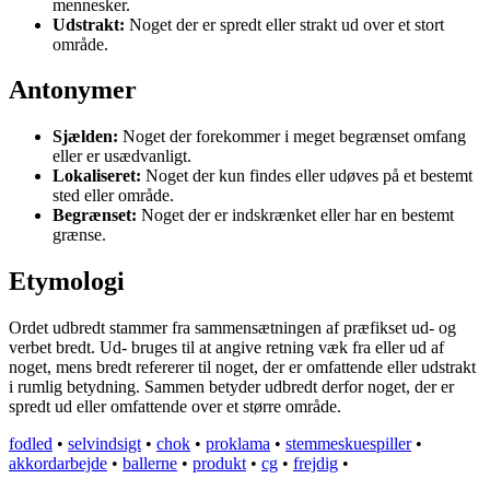
mennesker.
Udstrakt:
Noget der er spredt eller strakt ud over et stort
område.
Antonymer
Sjælden:
Noget der forekommer i meget begrænset omfang
eller er usædvanligt.
Lokaliseret:
Noget der kun findes eller udøves på et bestemt
sted eller område.
Begrænset:
Noget der er indskrænket eller har en bestemt
grænse.
Etymologi
Ordet udbredt stammer fra sammensætningen af præfikset ud- og
verbet bredt. Ud- bruges til at angive retning væk fra eller ud af
noget, mens bredt refererer til noget, der er omfattende eller udstrakt
i rumlig betydning. Sammen betyder udbredt derfor noget, der er
spredt ud eller omfattende over et større område.
fodled
•
selvindsigt
•
chok
•
proklama
•
stemmeskuespiller
•
akkordarbejde
•
ballerne
•
produkt
•
cg
•
frejdig
•