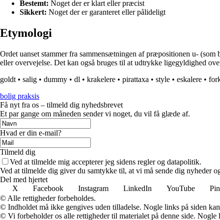
Bestemt:
Noget der er klart eller præcist
Sikkert:
Noget der er garanteret eller pålideligt
Etymologi
Ordet uanset stammer fra sammensætningen af præpositionen u- (som betyd
eller overvejelse. Det kan også bruges til at udtrykke ligegyldighed over 
goldt
•
salig
•
dummy
•
dl
•
krakelere
•
pirattaxa
•
style
•
eskalere
•
for
bolig praksis
Få nyt fra os – tilmeld dig nyhedsbrevet
Et par gange om måneden sender vi noget, du vil få glæde af.
Hvad er din e-mail?
Tilmeld dig
Ved at tilmelde mig accepterer jeg sidens regler og datapolitik.
Ved at tilmelde dig giver du samtykke til, at vi må sende dig nyheder og
Del med hjertet
X
Facebook
Instagram
LinkedIn
YouTube
Pin
© Alle rettigheder forbeholdes.
© Indholdet må ikke gengives uden tilladelse. Nogle links på siden ka
© Vi forbeholder os alle rettigheder til materialet på denne side. Nogle