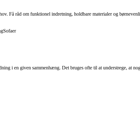
behov. Få råd om funktionel indretning, holdbare materialer og børnevenli
ag
Sofaer
ydning i en given sammenhæng. Det bruges ofte til at understrege, at noge