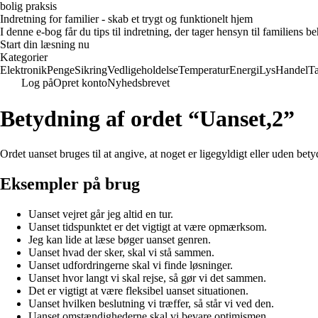
bolig praksis
Indretning for familier - skab et trygt og funktionelt hjem
I denne e-bog får du tips til indretning, der tager hensyn til familiens 
Start din læsning nu
Kategorier
Elektronik
Penge
Sikring
Vedligeholdelse
Temperatur
Energi
Lys
Handel
T
Log på
Opret konto
Nyhedsbrevet
Betydning af ordet “Uanset,2”
Ordet uanset bruges til at angive, at noget er ligegyldigt eller uden bet
Eksempler på brug
Uanset vejret går jeg altid en tur.
Uanset tidspunktet er det vigtigt at være opmærksom.
Jeg kan lide at læse bøger uanset genren.
Uanset hvad der sker, skal vi stå sammen.
Uanset udfordringerne skal vi finde løsninger.
Uanset hvor langt vi skal rejse, så gør vi det sammen.
Det er vigtigt at være fleksibel uanset situationen.
Uanset hvilken beslutning vi træffer, så står vi ved den.
Uanset omstændighederne skal vi bevare optimismen.