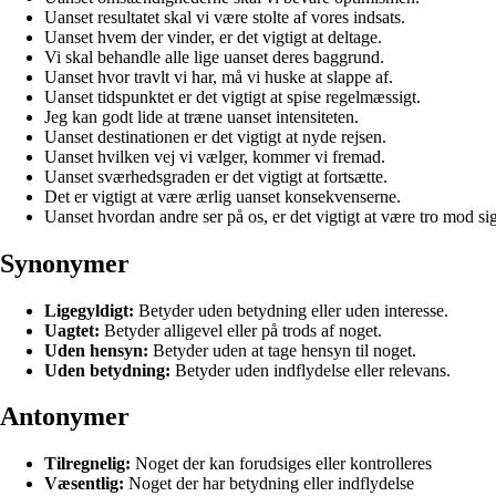
Uanset resultatet skal vi være stolte af vores indsats.
Uanset hvem der vinder, er det vigtigt at deltage.
Vi skal behandle alle lige uanset deres baggrund.
Uanset hvor travlt vi har, må vi huske at slappe af.
Uanset tidspunktet er det vigtigt at spise regelmæssigt.
Jeg kan godt lide at træne uanset intensiteten.
Uanset destinationen er det vigtigt at nyde rejsen.
Uanset hvilken vej vi vælger, kommer vi fremad.
Uanset sværhedsgraden er det vigtigt at fortsætte.
Det er vigtigt at være ærlig uanset konsekvenserne.
Uanset hvordan andre ser på os, er det vigtigt at være tro mod sig
Synonymer
Ligegyldigt:
Betyder uden betydning eller uden interesse.
Uagtet:
Betyder alligevel eller på trods af noget.
Uden hensyn:
Betyder uden at tage hensyn til noget.
Uden betydning:
Betyder uden indflydelse eller relevans.
Antonymer
Tilregnelig:
Noget der kan forudsiges eller kontrolleres
Væsentlig:
Noget der har betydning eller indflydelse