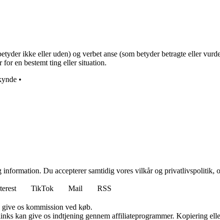
er ikke eller uden) og verbet anse (som betyder betragte eller vurdere)
for en bestemt ting eller situation.
kynde
•
 information. Du accepterer samtidig vores vilkår og privatlivspolitik, 
terest
TikTok
Mail
RSS
n give os kommission ved køb.
 links kan give os indtjening gennem affiliateprogrammer. Kopiering elle