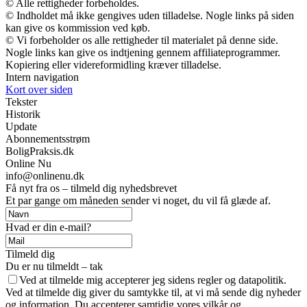
© Alle rettigheder forbeholdes.
© Indholdet må ikke gengives uden tilladelse. Nogle links på siden
kan give os kommission ved køb.
© Vi forbeholder os alle rettigheder til materialet på denne side.
Nogle links kan give os indtjening gennem affiliateprogrammer.
Kopiering eller videreformidling kræver tilladelse.
Intern navigation
Kort over siden
Tekster
Historik
Update
Abonnementsstrøm
BoligPraksis.dk
Online Nu
info@onlinenu.dk
Få nyt fra os – tilmeld dig nyhedsbrevet
Et par gange om måneden sender vi noget, du vil få glæde af.
Hvad er din e-mail?
Tilmeld dig
Du er nu tilmeldt – tak
Ved at tilmelde mig accepterer jeg sidens regler og datapolitik.
Ved at tilmelde dig giver du samtykke til, at vi må sende dig nyheder
og information. Du accepterer samtidig vores vilkår og