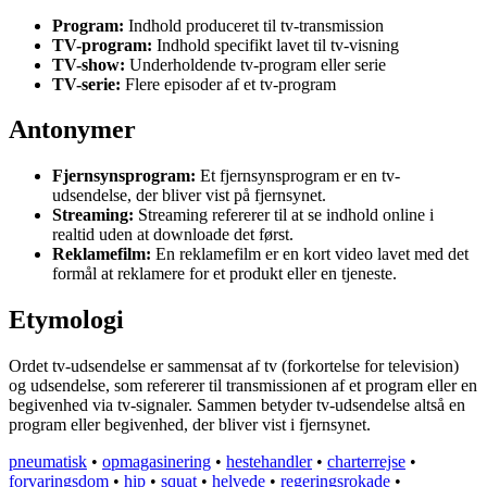
Program:
Indhold produceret til tv-transmission
TV-program:
Indhold specifikt lavet til tv-visning
TV-show:
Underholdende tv-program eller serie
TV-serie:
Flere episoder af et tv-program
Antonymer
Fjernsynsprogram:
Et fjernsynsprogram er en tv-
udsendelse, der bliver vist på fjernsynet.
Streaming:
Streaming refererer til at se indhold online i
realtid uden at downloade det først.
Reklamefilm:
En reklamefilm er en kort video lavet med det
formål at reklamere for et produkt eller en tjeneste.
Etymologi
Ordet tv-udsendelse er sammensat af tv (forkortelse for television)
og udsendelse, som refererer til transmissionen af et program eller en
begivenhed via tv-signaler. Sammen betyder tv-udsendelse altså en
program eller begivenhed, der bliver vist i fjernsynet.
pneumatisk
•
opmagasinering
•
hestehandler
•
charterrejse
•
forvaringsdom
•
hip
•
squat
•
helvede
•
regeringsrokade
•