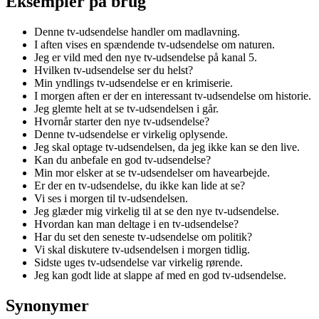
Eksempler på brug
Denne tv-udsendelse handler om madlavning.
I aften vises en spændende tv-udsendelse om naturen.
Jeg er vild med den nye tv-udsendelse på kanal 5.
Hvilken tv-udsendelse ser du helst?
Min yndlings tv-udsendelse er en krimiserie.
I morgen aften er der en interessant tv-udsendelse om historie.
Jeg glemte helt at se tv-udsendelsen i går.
Hvornår starter den nye tv-udsendelse?
Denne tv-udsendelse er virkelig oplysende.
Jeg skal optage tv-udsendelsen, da jeg ikke kan se den live.
Kan du anbefale en god tv-udsendelse?
Min mor elsker at se tv-udsendelser om havearbejde.
Er der en tv-udsendelse, du ikke kan lide at se?
Vi ses i morgen til tv-udsendelsen.
Jeg glæder mig virkelig til at se den nye tv-udsendelse.
Hvordan kan man deltage i en tv-udsendelse?
Har du set den seneste tv-udsendelse om politik?
Vi skal diskutere tv-udsendelsen i morgen tidlig.
Sidste uges tv-udsendelse var virkelig rørende.
Jeg kan godt lide at slappe af med en god tv-udsendelse.
Synonymer