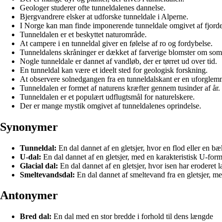
Geologer studerer ofte tunneldalenes dannelse.
Bjergvandrere elsker at udforske tunneldale i Alperne.
I Norge kan man finde imponerende tunneldale omgivet af fjorde
Tunneldalen er et beskyttet naturområde.
At campere i en tunneldal giver en følelse af ro og fordybelse.
Tunneldalens skråninger er dækket af farverige blomster om so
Nogle tunneldale er dannet af vandløb, der er tørret ud over tid.
En tunneldal kan være et ideelt sted for geologisk forskning.
At observere solnedgangen fra en tunneldalskant er en uforglemm
Tunneldalen er formet af naturens kræfter gennem tusinder af år.
Tunneldalen er et populært udflugtsmål for naturelskere.
Der er mange mystik omgivet af tunneldalenes oprindelse.
Synonymer
Tunneldal:
En dal dannet af en gletsjer, hvor en flod eller en b
U-dal:
En dal dannet af en gletsjer, med en karakteristisk U-form
Glacial dal:
En dal dannet af en gletsjer, hvor isen har eroderet 
Smeltevandsdal:
En dal dannet af smeltevand fra en gletsjer, me
Antonymer
Bred dal:
En dal med en stor bredde i forhold til dens længde