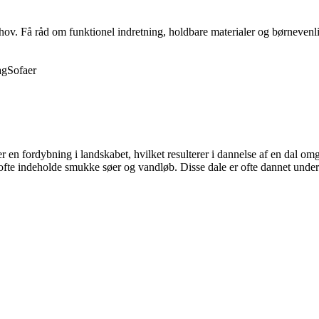
behov. Få råd om funktionel indretning, holdbare materialer og børnevenli
ag
Sofaer
er en fordybning i landskabet, hvilket resulterer i dannelse af en dal om
 ofte indeholde smukke søer og vandløb. Disse dale er ofte dannet unde