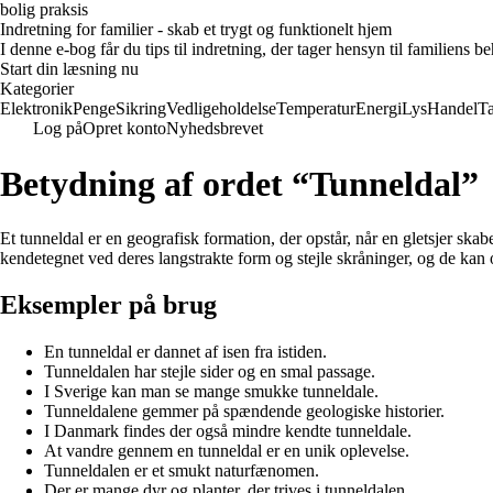
bolig praksis
Indretning for familier - skab et trygt og funktionelt hjem
I denne e-bog får du tips til indretning, der tager hensyn til familiens 
Start din læsning nu
Kategorier
Elektronik
Penge
Sikring
Vedligeholdelse
Temperatur
Energi
Lys
Handel
T
Log på
Opret konto
Nyhedsbrevet
Betydning af ordet “Tunneldal”
Et tunneldal er en geografisk formation, der opstår, når en gletsjer skab
kendetegnet ved deres langstrakte form og stejle skråninger, og de kan
Eksempler på brug
En tunneldal er dannet af isen fra istiden.
Tunneldalen har stejle sider og en smal passage.
I Sverige kan man se mange smukke tunneldale.
Tunneldalene gemmer på spændende geologiske historier.
I Danmark findes der også mindre kendte tunneldale.
At vandre gennem en tunneldal er en unik oplevelse.
Tunneldalen er et smukt naturfænomen.
Der er mange dyr og planter, der trives i tunneldalen.