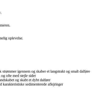
.
mmeren.
elig oplevelse.
æk strømmer igennem og skaber et langstrakt og smalt dalføre
 og ofte med stejle sider
landskabet og skabt et dybt dalføre
d karakteristiske sedimenterede aflejringer