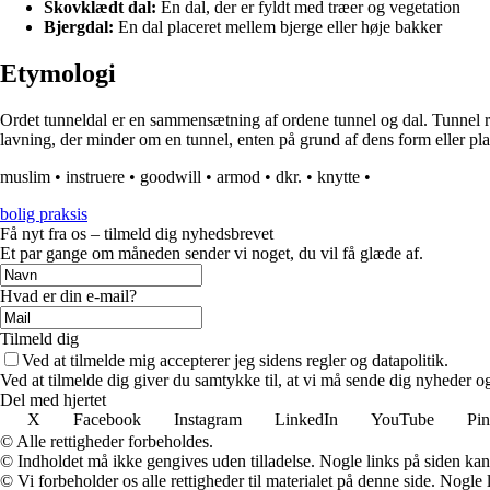
Skovklædt dal:
En dal, der er fyldt med træer og vegetation
Bjergdal:
En dal placeret mellem bjerge eller høje bakker
Etymologi
Ordet tunneldal er en sammensætning af ordene tunnel og dal. Tunnel refe
lavning, der minder om en tunnel, enten på grund af dens form eller pla
muslim
•
instruere
•
goodwill
•
armod
•
dkr.
•
knytte
•
bolig praksis
Få nyt fra os – tilmeld dig nyhedsbrevet
Et par gange om måneden sender vi noget, du vil få glæde af.
Hvad er din e-mail?
Tilmeld dig
Ved at tilmelde mig accepterer jeg sidens regler og datapolitik.
Ved at tilmelde dig giver du samtykke til, at vi må sende dig nyheder og
Del med hjertet
X
Facebook
Instagram
LinkedIn
YouTube
Pin
© Alle rettigheder forbeholdes.
© Indholdet må ikke gengives uden tilladelse. Nogle links på siden ka
© Vi forbeholder os alle rettigheder til materialet på denne side. Nogle