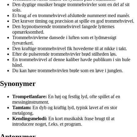
Den dygtige musiker brugte trommehvirvler som en del af sit
solo.
Et brag af en trommehvirvel afsluttede nummeret med manér.
Det kræver timing og præcision at spille en god trommehvirvel.
Den hypnotiserende trommehvirvel fangede lytternes
opmærksomhed.
Trommehvirvlerne dansede i luften som et lydmæssigt
fyrværkeri.
Den kraftige trommehvirvel fik hovederne til at nikke i takt.
Efter de pulserende trommehvirvler brød stilheden løs.
En trommehvirvel af denne kaliber havde publikum i sin hule
hånd.
Du kan høre trommehvirvlen brøle som en løve i junglen.
Synonymer
Trompetfanfare:
En høj og festlig lyd, ofte spillet af en
messinginstrument.
Tamtam:
En dyb og kraftig lyd, typisk lavet af en stor
metalgong.
Kendingsmelodi:
En kort musikalsk frase brugt til at
introducere noget, f.eks. et program.
Antonymer