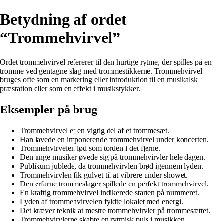
Betydning af ordet
“Trommehvirvel”
Ordet trommehvirvel refererer til den hurtige rytme, der spilles på en
tromme ved gentagne slag med trommestikkerne. Trommehvirvel
bruges ofte som en markering eller introduktion til en musikalsk
præstation eller som en effekt i musikstykker.
Eksempler på brug
Trommehvirvel er en vigtig del af et trommesæt.
Han lavede en imponerende trommehvirvel under koncerten.
Trommehvirvelen lød som torden i det fjerne.
Den unge musiker øvede sig på trommehvirvler hele dagen.
Publikum jublede, da trommehvirvlen brød igennem lyden.
Trommehvirvlen fik gulvet til at vibrere under showet.
Den erfarne trommeslager spillede en perfekt trommehvirvel.
En kraftig trommehvirvel indikerede starten på nummeret.
Lyden af trommehvirvelen fyldte lokalet med energi.
Det kræver teknik at mestre trommehvirvler på trommesættet.
Trommehvirvlerne skabte en rytmisk puls i musikken.