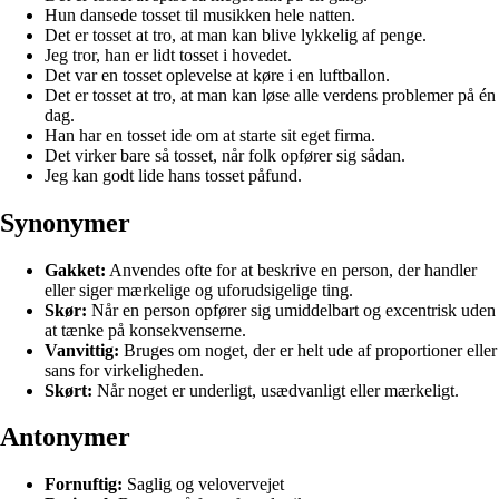
Hun dansede tosset til musikken hele natten.
Det er tosset at tro, at man kan blive lykkelig af penge.
Jeg tror, han er lidt tosset i hovedet.
Det var en tosset oplevelse at køre i en luftballon.
Det er tosset at tro, at man kan løse alle verdens problemer på én
dag.
Han har en tosset ide om at starte sit eget firma.
Det virker bare så tosset, når folk opfører sig sådan.
Jeg kan godt lide hans tosset påfund.
Synonymer
Gakket:
Anvendes ofte for at beskrive en person, der handler
eller siger mærkelige og uforudsigelige ting.
Skør:
Når en person opfører sig umiddelbart og excentrisk uden
at tænke på konsekvenserne.
Vanvittig:
Bruges om noget, der er helt ude af proportioner eller
sans for virkeligheden.
Skørt:
Når noget er underligt, usædvanligt eller mærkeligt.
Antonymer
Fornuftig:
Saglig og velovervejet