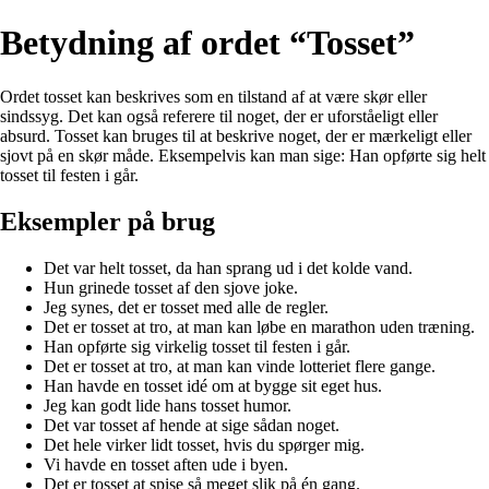
Betydning af ordet “Tosset”
Ordet tosset kan beskrives som en tilstand af at være skør eller
sindssyg. Det kan også referere til noget, der er uforståeligt eller
absurd. Tosset kan bruges til at beskrive noget, der er mærkeligt eller
sjovt på en skør måde. Eksempelvis kan man sige: Han opførte sig helt
tosset til festen i går.
Eksempler på brug
Det var helt tosset, da han sprang ud i det kolde vand.
Hun grinede tosset af den sjove joke.
Jeg synes, det er tosset med alle de regler.
Det er tosset at tro, at man kan løbe en marathon uden træning.
Han opførte sig virkelig tosset til festen i går.
Det er tosset at tro, at man kan vinde lotteriet flere gange.
Han havde en tosset idé om at bygge sit eget hus.
Jeg kan godt lide hans tosset humor.
Det var tosset af hende at sige sådan noget.
Det hele virker lidt tosset, hvis du spørger mig.
Vi havde en tosset aften ude i byen.
Det er tosset at spise så meget slik på én gang.