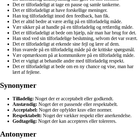
Det er tilforladeligt at tage en pause og samle tankerne.
Det er tilforladeligt at have forskellige meninger.
Han tog tilforladeligt imod den feedback, han fik.
Det er altid bedre at være ærlig på en tilforladelig måde.
Vær sikker på at handle på en tilforladelig og retfærdig måde.
Det er tilforladeligt at bede om hjælp, når man har brug for det.
Han stod ved sin tilforladelige beslutning, selvom det var svært.
Det er tilforladeligt at erkende sine fejl og lære af dem.
Hun svarede på en tilforladelig måde på de kritiske spørgsmål.
Vær opmærksom på at kommunikere på en tilforladelig måde.
Det er vigtigt at behandle andre med tilforladelig respekt.
Det er tilforladeligt at bede om en ny chance og vise, man har
lært af fejlene.
Synonymer
Tilladelig:
Noget der er acceptabelt eller godkendt.
Anstændig:
Noget der er passende eller respektabelt.
Acceptabel:
Noget der opfylder krav eller normer.
Respektabelt:
Noget der vækker respekt eller anerkendelse.
Godtagelig:
Noget der kan accepteres eller tolereres.
Antonymer