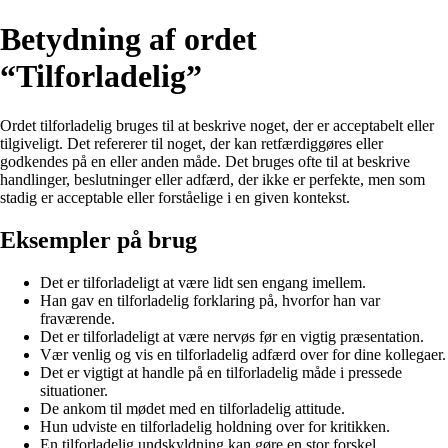
Betydning af ordet
“Tilforladelig”
Ordet tilforladelig bruges til at beskrive noget, der er acceptabelt eller
tilgiveligt. Det refererer til noget, der kan retfærdiggøres eller
godkendes på en eller anden måde. Det bruges ofte til at beskrive
handlinger, beslutninger eller adfærd, der ikke er perfekte, men som
stadig er acceptable eller forståelige i en given kontekst.
Eksempler på brug
Det er tilforladeligt at være lidt sen engang imellem.
Han gav en tilforladelig forklaring på, hvorfor han var
fraværende.
Det er tilforladeligt at være nervøs før en vigtig præsentation.
Vær venlig og vis en tilforladelig adfærd over for dine kollegaer.
Det er vigtigt at handle på en tilforladelig måde i pressede
situationer.
De ankom til mødet med en tilforladelig attitude.
Hun udviste en tilforladelig holdning over for kritikken.
En tilforladelig undskyldning kan gøre en stor forskel.