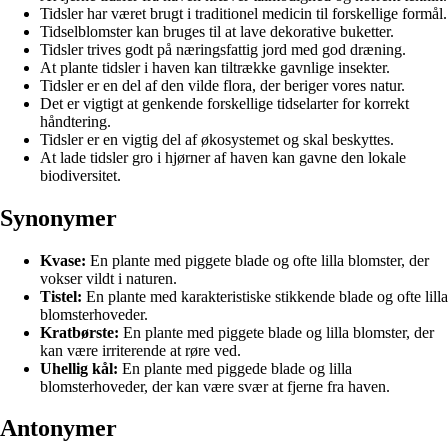
Tidsler har været brugt i traditionel medicin til forskellige formål.
Tidselblomster kan bruges til at lave dekorative buketter.
Tidsler trives godt på næringsfattig jord med god dræning.
At plante tidsler i haven kan tiltrække gavnlige insekter.
Tidsler er en del af den vilde flora, der beriger vores natur.
Det er vigtigt at genkende forskellige tidselarter for korrekt
håndtering.
Tidsler er en vigtig del af økosystemet og skal beskyttes.
At lade tidsler gro i hjørner af haven kan gavne den lokale
biodiversitet.
Synonymer
Kvase:
En plante med piggete blade og ofte lilla blomster, der
vokser vildt i naturen.
Tistel:
En plante med karakteristiske stikkende blade og ofte lilla
blomsterhoveder.
Kratbørste:
En plante med piggete blade og lilla blomster, der
kan være irriterende at røre ved.
Uhellig kål:
En plante med piggede blade og lilla
blomsterhoveder, der kan være svær at fjerne fra haven.
Antonymer