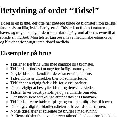
Betydning af ordet “Tidsel”
Tidsel er en plante, der ofte har piggede blade og blomster i forskellige
farver såsom lilla, hvid eller lyserød. Tidsler kan findes i naturen og i
haver, og nogle betragter dem som ukrudt på grund af deres evne til at
sprede sig hurtigt. Men tidsler kan også have medicinske egenskaber
og bliver derfor brugt i traditionel medicin.
Eksempler på brug
Tidsler er flerårige urter med smukke lilla blomster.
Tidsler kan findes i mange forskellige naturtyper.
Nogle tidsler er kendt for deres smertefulde torne.
Tidselblomster tiltrækker bier og sommerfugle.
Tidsler er en vigtig fødekilde for visse insekter.
Det er vigtigt at beskytte tidsler og deres levesteder.
Tidsler trives bedst på solrige og veltilhårde områder.
Der findes flere forskellige arter af tidsler i Danmark.
Tidsler kan være både en plage og en smuk tilføjelse til haven.
Det er gavnligt for biodiversiteten at have tidsler i naturen.
Nogle tidselarter er spiselige og bruges i madlavning.
At fjerne tidsler fra haven kræver tålmodighed og korrekt teknik.