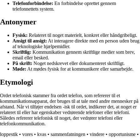
Telefonforbindelse:
En forbindelse oprettet gennem
telefonnettets system.
Antonymer
Fysisk:
Relateret til noget materielt, konkret eller håndgribeligt.
Ansigt til ansigt:
At interagere direkte med en person uden brug
af teknologiske hjælpemidler.
Skriftlig:
Kommunikation gennem skriftlige medier som brev,
email eller besked.
På skrift:
Noget nedskrevet eller dokumenteret skriftligt.
Møde:
At mødes fysisk for at kommunikere eller samarbejde.
Etymologi
Ordet telefonisk stammer fra ordet telefon, som refererer til et
kommunikationsapparat, der bruges til at tale med andre mennesker på
afstand. Når vi tilføjer endelsen -isk til ordet, indikerer det, at noget er
relateret til eller har egenskaber vedrørende telefoner eller telefoni.
Således refererer telefonisk til noget, der vedrører telefoni eller
telefonkommunikation.
loppestik
•
vores
•
kvas
•
sammenfatningen
•
vindere
•
opportunisme
•