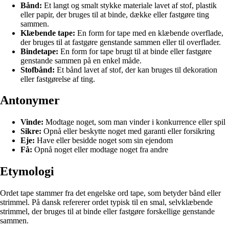
Bånd:
Et langt og smalt stykke materiale lavet af stof, plastik
eller papir, der bruges til at binde, dække eller fastgøre ting
sammen.
Klæbende tape:
En form for tape med en klæbende overflade,
der bruges til at fastgøre genstande sammen eller til overflader.
Bindetape:
En form for tape brugt til at binde eller fastgøre
genstande sammen på en enkel måde.
Stofbånd:
Et bånd lavet af stof, der kan bruges til dekoration
eller fastgørelse af ting.
Antonymer
Vinde:
Modtage noget, som man vinder i konkurrence eller spil
Sikre:
Opnå eller beskytte noget med garanti eller forsikring
Eje:
Have eller besidde noget som sin ejendom
Få:
Opnå noget eller modtage noget fra andre
Etymologi
Ordet tape stammer fra det engelske ord tape, som betyder bånd eller
strimmel. På dansk refererer ordet typisk til en smal, selvklæbende
strimmel, der bruges til at binde eller fastgøre forskellige genstande
sammen.