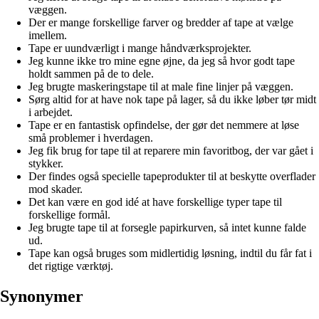
væggen.
Der er mange forskellige farver og bredder af tape at vælge
imellem.
Tape er uundværligt i mange håndværksprojekter.
Jeg kunne ikke tro mine egne øjne, da jeg så hvor godt tape
holdt sammen på de to dele.
Jeg brugte maskeringstape til at male fine linjer på væggen.
Sørg altid for at have nok tape på lager, så du ikke løber tør midt
i arbejdet.
Tape er en fantastisk opfindelse, der gør det nemmere at løse
små problemer i hverdagen.
Jeg fik brug for tape til at reparere min favoritbog, der var gået i
stykker.
Der findes også specielle tapeprodukter til at beskytte overflader
mod skader.
Det kan være en god idé at have forskellige typer tape til
forskellige formål.
Jeg brugte tape til at forsegle papirkurven, så intet kunne falde
ud.
Tape kan også bruges som midlertidig løsning, indtil du får fat i
det rigtige værktøj.
Synonymer