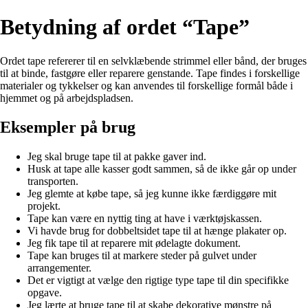
Betydning af ordet “Tape”
Ordet tape refererer til en selvklæbende strimmel eller bånd, der bruges
til at binde, fastgøre eller reparere genstande. Tape findes i forskellige
materialer og tykkelser og kan anvendes til forskellige formål både i
hjemmet og på arbejdspladsen.
Eksempler på brug
Jeg skal bruge tape til at pakke gaver ind.
Husk at tape alle kasser godt sammen, så de ikke går op under
transporten.
Jeg glemte at købe tape, så jeg kunne ikke færdiggøre mit
projekt.
Tape kan være en nyttig ting at have i værktøjskassen.
Vi havde brug for dobbeltsidet tape til at hænge plakater op.
Jeg fik tape til at reparere mit ødelagte dokument.
Tape kan bruges til at markere steder på gulvet under
arrangementer.
Det er vigtigt at vælge den rigtige type tape til din specifikke
opgave.
Jeg lærte at bruge tape til at skabe dekorative mønstre på