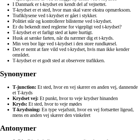
I Danmark er t-krydset en kendt del af vejnettet.
T-krydset er et sted, hvor man skal være ekstra opmærksom.
Trafiklysene ved t-krydset er gået i stykker.
Politiet står og kontrollerer bilisterne ved t-krydset.
Er du bekendt med reglerne for vigepligt ved t-krydset?
T-krydset er et farligt sted at køre hurtigt.
Husk at sænke farten, når du nærmer dig et t-kryds.
Min ven bor lige ved t-krydset i den store rundkørsel.
Det er nemt at fare vild ved t-krydset, hvis man ikke kender
området.
T-krydset er et godt sted at observere trafikken.
Synonymer
T-junction:
Et sted, hvor en vej skærer en anden vej, dannende
et T-kryds
Krydset vej:
Et punkt, hvor to veje krydser hinanden
Kryds:
Et sted, hvor to veje mødes
T-krydsning:
En type vejafsnit, hvor en vej fortsætter ligeud,
mens en anden vej skærer den vinkelret
Antonymer