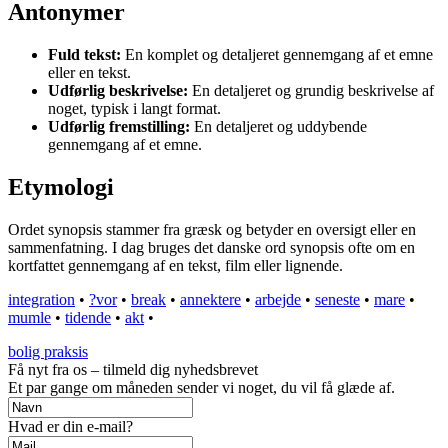
Antonymer
Fuld tekst:
En komplet og detaljeret gennemgang af et emne
eller en tekst.
Udførlig beskrivelse:
En detaljeret og grundig beskrivelse af
noget, typisk i langt format.
Udførlig fremstilling:
En detaljeret og uddybende
gennemgang af et emne.
Etymologi
Ordet synopsis stammer fra græsk og betyder en oversigt eller en
sammenfatning. I dag bruges det danske ord synopsis ofte om en
kortfattet gennemgang af en tekst, film eller lignende.
integration
•
?vor
•
break
•
annektere
•
arbejde
•
seneste
•
mare
•
mumle
•
tidende
•
akt
•
bolig praksis
Få nyt fra os – tilmeld dig nyhedsbrevet
Et par gange om måneden sender vi noget, du vil få glæde af.
Hvad er din e-mail?