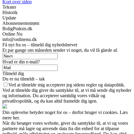
Kort over siden
Tekster
Historik
Update
Abonnementsstrøm
BoligPraksis.dk
Online Nu
info@onlinenu.dk
Få nyt fra os – tilmeld dig nyhedsbrevet
Et par gange om måneden sender vi noget, du vil få glæde af.
Hvad er din e-mail?
Tilmeld dig
Du er nu tilmeldt – tak
Ved at tilmelde mig accepterer jeg sidens regler og datapolitik.
Ved at tilmelde dig giver du samtykke til, at vi må sende dig nyheder
og information. Du accepterer samtidig vores vilkår og
privatlivspolitik, og du kan altid framelde dig igen.
Din oplevelse betyder noget for os – derfor bruger vi cookies. Læs
mere her.
Når du besøger vores website, giver du samtykke til, at vi og vores
partnere må lagre og anvende data fra din enhed for at tilpasse
indhold, måle effektivitet og analysere brugeradfærd. Du kan altid