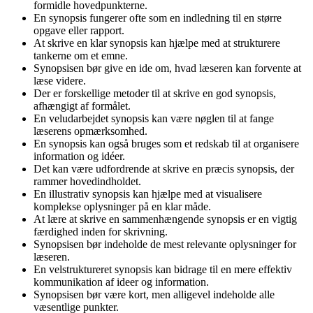
formidle hovedpunkterne.
En synopsis fungerer ofte som en indledning til en større
opgave eller rapport.
At skrive en klar synopsis kan hjælpe med at strukturere
tankerne om et emne.
Synopsisen bør give en ide om, hvad læseren kan forvente at
læse videre.
Der er forskellige metoder til at skrive en god synopsis,
afhængigt af formålet.
En veludarbejdet synopsis kan være nøglen til at fange
læserens opmærksomhed.
En synopsis kan også bruges som et redskab til at organisere
information og idéer.
Det kan være udfordrende at skrive en præcis synopsis, der
rammer hovedindholdet.
En illustrativ synopsis kan hjælpe med at visualisere
komplekse oplysninger på en klar måde.
At lære at skrive en sammenhængende synopsis er en vigtig
færdighed inden for skrivning.
Synopsisen bør indeholde de mest relevante oplysninger for
læseren.
En velstruktureret synopsis kan bidrage til en mere effektiv
kommunikation af ideer og information.
Synopsisen bør være kort, men alligevel indeholde alle
væsentlige punkter.