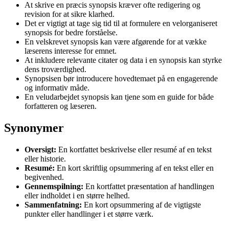
At skrive en præcis synopsis kræver ofte redigering og
revision for at sikre klarhed.
Det er vigtigt at tage sig tid til at formulere en velorganiseret
synopsis for bedre forståelse.
En velskrevet synopsis kan være afgørende for at vække
læserens interesse for emnet.
At inkludere relevante citater og data i en synopsis kan styrke
dens troværdighed.
Synopsisen bør introducere hovedtemaet på en engagerende
og informativ måde.
En veludarbejdet synopsis kan tjene som en guide for både
forfatteren og læseren.
Synonymer
Oversigt:
En kortfattet beskrivelse eller resumé af en tekst
eller historie.
Resumé:
En kort skriftlig opsummering af en tekst eller en
begivenhed.
Gennemspilning:
En kortfattet præsentation af handlingen
eller indholdet i en større helhed.
Sammenfatning:
En kort opsummering af de vigtigste
punkter eller handlinger i et større værk.