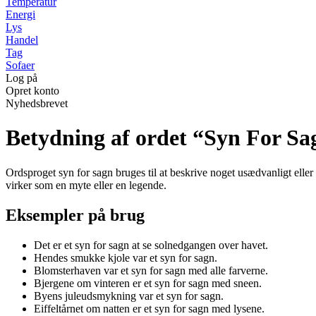
Temperatur
Energi
Lys
Handel
Tag
Sofaer
Log på
Opret konto
Nyhedsbrevet
Betydning af ordet “Syn For Sa
Ordsproget syn for sagn bruges til at beskrive noget usædvanligt eller 
virker som en myte eller en legende.
Eksempler på brug
Det er et syn for sagn at se solnedgangen over havet.
Hendes smukke kjole var et syn for sagn.
Blomsterhaven var et syn for sagn med alle farverne.
Bjergene om vinteren er et syn for sagn med sneen.
Byens juleudsmykning var et syn for sagn.
Eiffeltårnet om natten er et syn for sagn med lysene.