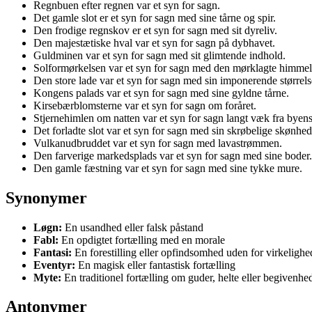
Regnbuen efter regnen var et syn for sagn.
Det gamle slot er et syn for sagn med sine tårne og spir.
Den frodige regnskov er et syn for sagn med sit dyreliv.
Den majestætiske hval var et syn for sagn på dybhavet.
Guldminen var et syn for sagn med sit glimtende indhold.
Solformørkelsen var et syn for sagn med den mørklagte himmel
Den store lade var et syn for sagn med sin imponerende størrels
Kongens palads var et syn for sagn med sine gyldne tårne.
Kirsebærblomsterne var et syn for sagn om foråret.
Stjernehimlen om natten var et syn for sagn langt væk fra byens
Det forladte slot var et syn for sagn med sin skrøbelige skønhed
Vulkanudbruddet var et syn for sagn med lavastrømmen.
Den farverige markedsplads var et syn for sagn med sine boder.
Den gamle fæstning var et syn for sagn med sine tykke mure.
Synonymer
Løgn:
En usandhed eller falsk påstand
Fabl:
En opdigtet fortælling med en morale
Fantasi:
En forestilling eller opfindsomhed uden for virkeligh
Eventyr:
En magisk eller fantastisk fortælling
Myte:
En traditionel fortælling om guder, helte eller begivenhe
Antonymer