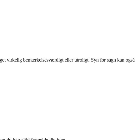
oget virkelig bemærkelsesværdigt eller utroligt. Syn for sagn kan også
 og du kan altid framelde dig igen.