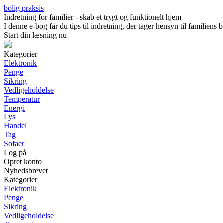
bolig praksis
Indretning for familier - skab et trygt og funktionelt hjem
I denne e-bog får du tips til indretning, der tager hensyn til familien
Start din læsning nu
Kategorier
Elektronik
Penge
Sikring
Vedligeholdelse
Temperatur
Energi
Lys
Handel
Tag
Sofaer
Log på
Opret konto
Nyhedsbrevet
Kategorier
Elektronik
Penge
Sikring
Vedligeholdelse