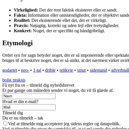
Virkelighed:
Det der rent faktisk eksisterer eller er sandt.
Fakta:
Information eller omstændigheder, der er objektivt sand
Realitet:
Det eksisterende eller det, der er virkeligt.
Præcis:
Nøjagtig, korrekt og uden fejl eller tvetydigheder.
Konkret:
Noget, der er specifikt og håndgribeligt.
Etymologi
Ordet syn for sagn betyder noget, der er så imponerende eller spektaku
bruges til at beskrive noget, der er så unikt, at det nærmest virker uvirk
godartet
•
neo-
•
1-tal
•
drible
•
relikvie
•
smut
•
sidemand
•
adverbial
bolig praksis
Få nyt fra os – tilmeld dig nyhedsbrevet
Et par gange om måneden sender vi noget, du vil få glæde af.
Hvad er din e-mail?
Tilmeld dig
Du er nu tilmeldt – tak
Ved at tilmelde mig accepterer jeg sidens regler og datapolitik.
Ved at tilmelde dig giver du samtykke til, at vi må sende dig nyheder o