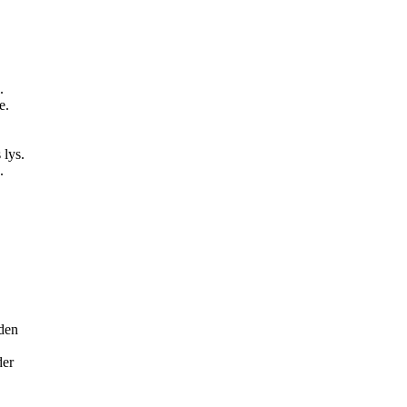
.
e.
 lys.
.
eden
der