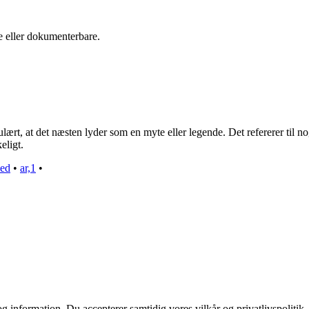
e eller dokumenterbare.
lært, at det næsten lyder som en myte eller legende. Det refererer til n
eligt.
led
•
ar,1
•
g information. Du accepterer samtidig vores vilkår og privatlivspolitik,