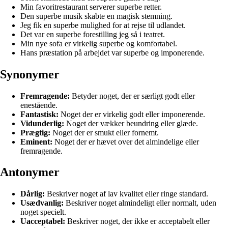
Min favoritrestaurant serverer superbe retter.
Den superbe musik skabte en magisk stemning.
Jeg fik en superbe mulighed for at rejse til udlandet.
Det var en superbe forestilling jeg så i teatret.
Min nye sofa er virkelig superbe og komfortabel.
Hans præstation på arbejdet var superbe og imponerende.
Synonymer
Fremragende:
Betyder noget, der er særligt godt eller
enestående.
Fantastisk:
Noget der er virkelig godt eller imponerende.
Vidunderlig:
Noget der vækker beundring eller glæde.
Prægtig:
Noget der er smukt eller fornemt.
Eminent:
Noget der er hævet over det almindelige eller
fremragende.
Antonymer
Dårlig:
Beskriver noget af lav kvalitet eller ringe standard.
Usædvanlig:
Beskriver noget almindeligt eller normalt, uden
noget specielt.
Uacceptabel:
Beskriver noget, der ikke er acceptabelt eller