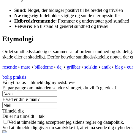
Sund:
Noget, der bidrager positivt til helbredet og trivslen
Næringsrig:
Indeholder vigtige og sunde næringsstoffer
Helbredsfremmende:
Fremmer og understøtter god sundhed
Velvære:
En tilstand af generel sundhed og trivsel
Etymologi
Ordet sundhedsskadelig er sammensat af ordene sundhed og skadelig. Su
skade eller er skadeligt. Derfor betyder sundhedsskadelig noget, der er 
rosende
•
mare
•
billederne
•
dej
•
grillbar
•
solskin
•
antik
•
bleg
•
eu
bolig praksis
Få nyt fra os – tilmeld dig nyhedsbrevet
Et par gange om måneden sender vi noget, du vil få glæde af.
Hvad er din e-mail?
Tilmeld dig
Du er nu tilmeldt – tak
Ved at tilmelde mig accepterer jeg sidens regler og datapolitik.
Ved at tilmelde dig giver du samtykke til, at vi må sende dig nyheder o