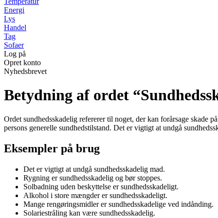
Temperatur
Energi
Lys
Handel
Tag
Sofaer
Log på
Opret konto
Nyhedsbrevet
Betydning af ordet “Sundhedss
Ordet sundhedsskadelig refererer til noget, der kan forårsage skade på
persons generelle sundhedstilstand. Det er vigtigt at undgå sundhedsska
Eksempler på brug
Det er vigtigt at undgå sundhedsskadelig mad.
Rygning er sundhedsskadelig og bør stoppes.
Solbadning uden beskyttelse er sundhedsskadeligt.
Alkohol i store mængder er sundhedsskadeligt.
Mange rengøringsmidler er sundhedsskadelige ved indånding.
Solariestråling kan være sundhedsskadelig.