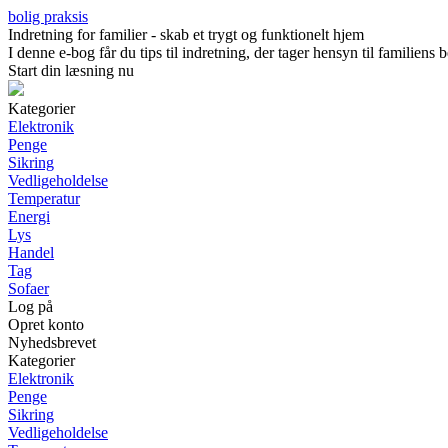
bolig praksis
Indretning for familier - skab et trygt og funktionelt hjem
I denne e-bog får du tips til indretning, der tager hensyn til familien
Start din læsning nu
Kategorier
Elektronik
Penge
Sikring
Vedligeholdelse
Temperatur
Energi
Lys
Handel
Tag
Sofaer
Log på
Opret konto
Nyhedsbrevet
Kategorier
Elektronik
Penge
Sikring
Vedligeholdelse