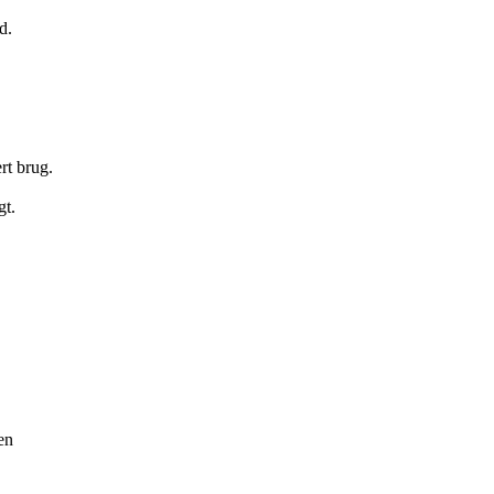
d.
rt brug.
.
gt.
en