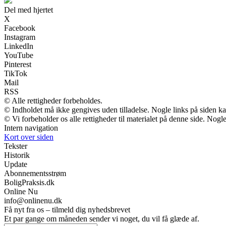
Del med hjertet
X
Facebook
Instagram
LinkedIn
YouTube
Pinterest
TikTok
Mail
RSS
© Alle rettigheder forbeholdes.
© Indholdet må ikke gengives uden tilladelse. Nogle links på siden 
© Vi forbeholder os alle rettigheder til materialet på denne side. Nog
Intern navigation
Kort over siden
Tekster
Historik
Update
Abonnementsstrøm
BoligPraksis.dk
Online Nu
info@onlinenu.dk
Få nyt fra os – tilmeld dig nyhedsbrevet
Et par gange om måneden sender vi noget, du vil få glæde af.