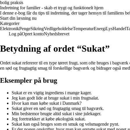
bolig praksis
Indretning for familier - skab et trygt og funktionelt hjem
I denne e-bog får du tips til indretning, der tager hensyn til familiens 
Start din læsning nu
Kategorier
Elektronik
Penge
Sikring
Vedligeholdelse
Temperatur
Energi
Lys
Handel
T
Log på
Opret konto
Nyhedsbrevet
Betydning af ordet “Sukat”
Ordet sukat refererer til en type tørret frugt, som ofte bruges i bagværk o
en sød og frugtagtig smag til forskellige bagværk og bidrager også med 
Eksempler på brug
Sukat er en vigtig ingrediens i mange kager.
Jeg kan godt lide at bruge sukat i min frugtsalat.
Hvor kan man købe sukat i Danmark?
Sukat giver en sød og frugtagtig smag til bagværk.
Min bedstemor brugte altid sukat i sine julekager.
Jeg foretrækker at købe økologisk sukat.
Sukat kan også bruges som en smuk og velsmagende pynt.
Er der nogen opskrifter, hvor man kan erstatte sukat med noget 