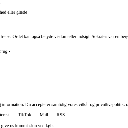
d
hed eller glæde
relse. Ordet kan også betyde visdom eller indsigt. Sokrates var en berøm
brug
•
 information. Du accepterer samtidig vores vilkår og privatlivspolitik, 
terest
TikTok
Mail
RSS
n give os kommission ved køb.