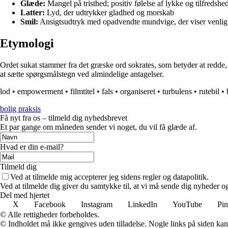
Glæde:
Mangel på tristhed; positiv følelse af lykke og tilfredshe
Latter:
Lyd, der udtrykker gladhed og morskab
Smil:
Ansigtsudtryk med opadvendte mundvige, der viser venlig
Etymologi
Ordet sukat stammer fra det græske ord sokrates, som betyder at redde, f
at sætte spørgsmålstegn ved almindelige antagelser.
lod
•
empowerment
•
filmtitel
•
fals
•
organiseret
•
turbulens
•
rutebil
•
bolig praksis
Få nyt fra os – tilmeld dig nyhedsbrevet
Et par gange om måneden sender vi noget, du vil få glæde af.
Hvad er din e-mail?
Tilmeld dig
Ved at tilmelde mig accepterer jeg sidens regler og datapolitik.
Ved at tilmelde dig giver du samtykke til, at vi må sende dig nyheder og
Del med hjertet
X
Facebook
Instagram
LinkedIn
YouTube
Pin
© Alle rettigheder forbeholdes.
© Indholdet må ikke gengives uden tilladelse. Nogle links på siden ka