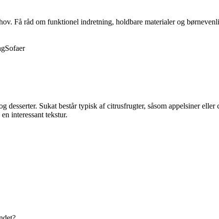
behov. Få råd om funktionel indretning, holdbare materialer og børnevenli
ag
Sofaer
g desserter. Sukat består typisk af citrusfrugter, såsom appelsiner eller ci
en interessant tekstur.
andet?