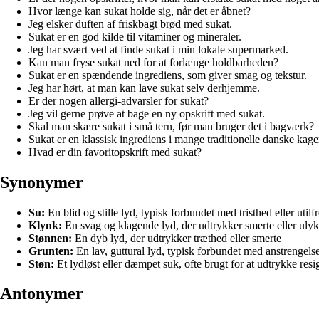
Hvor længe kan sukat holde sig, når det er åbnet?
Jeg elsker duften af friskbagt brød med sukat.
Sukat er en god kilde til vitaminer og mineraler.
Jeg har svært ved at finde sukat i min lokale supermarked.
Kan man fryse sukat ned for at forlænge holdbarheden?
Sukat er en spændende ingrediens, som giver smag og tekstur.
Jeg har hørt, at man kan lave sukat selv derhjemme.
Er der nogen allergi-advarsler for sukat?
Jeg vil gerne prøve at bage en ny opskrift med sukat.
Skal man skære sukat i små tern, før man bruger det i bagværk?
Sukat er en klassisk ingrediens i mange traditionelle danske kage
Hvad er din favoritopskrift med sukat?
Synonymer
Su:
En blid og stille lyd, typisk forbundet med tristhed eller util
Klynk:
En svag og klagende lyd, der udtrykker smerte eller uly
Stønnen:
En dyb lyd, der udtrykker træthed eller smerte
Grunten:
En lav, guttural lyd, typisk forbundet med anstrengels
Støn:
Et lydløst eller dæmpet suk, ofte brugt for at udtrykke resi
Antonymer