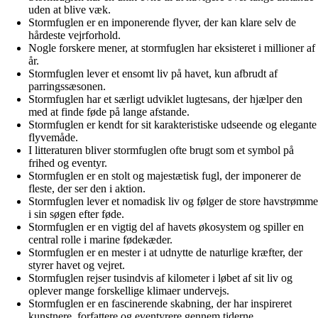
uden at blive væk.
Stormfuglen er en imponerende flyver, der kan klare selv de
hårdeste vejrforhold.
Nogle forskere mener, at stormfuglen har eksisteret i millioner af
år.
Stormfuglen lever et ensomt liv på havet, kun afbrudt af
parringssæsonen.
Stormfuglen har et særligt udviklet lugtesans, der hjælper den
med at finde føde på lange afstande.
Stormfuglen er kendt for sit karakteristiske udseende og elegante
flyvemåde.
I litteraturen bliver stormfuglen ofte brugt som et symbol på
frihed og eventyr.
Stormfuglen er en stolt og majestætisk fugl, der imponerer de
fleste, der ser den i aktion.
Stormfuglen lever et nomadisk liv og følger de store havstrømme
i sin søgen efter føde.
Stormfuglen er en vigtig del af havets økosystem og spiller en
central rolle i marine fødekæder.
Stormfuglen er en mester i at udnytte de naturlige kræfter, der
styrer havet og vejret.
Stormfuglen rejser tusindvis af kilometer i løbet af sit liv og
oplever mange forskellige klimaer undervejs.
Stormfuglen er en fascinerende skabning, der har inspireret
kunstnere, forfattere og eventyrere gennem tiderne.