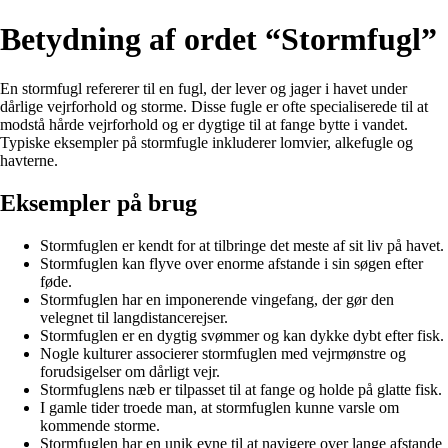
Betydning af ordet “Stormfugl”
En stormfugl refererer til en fugl, der lever og jager i havet under
dårlige vejrforhold og storme. Disse fugle er ofte specialiserede til at
modstå hårde vejrforhold og er dygtige til at fange bytte i vandet.
Typiske eksempler på stormfugle inkluderer lomvier, alkefugle og
havterne.
Eksempler på brug
Stormfuglen er kendt for at tilbringe det meste af sit liv på havet.
Stormfuglen kan flyve over enorme afstande i sin søgen efter
føde.
Stormfuglen har en imponerende vingefang, der gør den
velegnet til langdistancerejser.
Stormfuglen er en dygtig svømmer og kan dykke dybt efter fisk.
Nogle kulturer associerer stormfuglen med vejrmønstre og
forudsigelser om dårligt vejr.
Stormfuglens næb er tilpasset til at fange og holde på glatte fisk.
I gamle tider troede man, at stormfuglen kunne varsle om
kommende storme.
Stormfuglen har en unik evne til at navigere over lange afstande