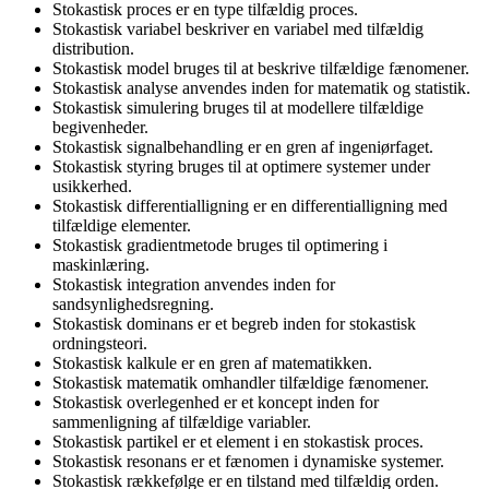
Stokastisk proces er en type tilfældig proces.
Stokastisk variabel beskriver en variabel med tilfældig
distribution.
Stokastisk model bruges til at beskrive tilfældige fænomener.
Stokastisk analyse anvendes inden for matematik og statistik.
Stokastisk simulering bruges til at modellere tilfældige
begivenheder.
Stokastisk signalbehandling er en gren af ingeniørfaget.
Stokastisk styring bruges til at optimere systemer under
usikkerhed.
Stokastisk differentialligning er en differentialligning med
tilfældige elementer.
Stokastisk gradientmetode bruges til optimering i
maskinlæring.
Stokastisk integration anvendes inden for
sandsynlighedsregning.
Stokastisk dominans er et begreb inden for stokastisk
ordningsteori.
Stokastisk kalkule er en gren af matematikken.
Stokastisk matematik omhandler tilfældige fænomener.
Stokastisk overlegenhed er et koncept inden for
sammenligning af tilfældige variabler.
Stokastisk partikel er et element i en stokastisk proces.
Stokastisk resonans er et fænomen i dynamiske systemer.
Stokastisk rækkefølge er en tilstand med tilfældig orden.