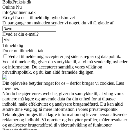
BoligPraksis.dk
Online Nu
info@onlinenu.dk
Få nyt fra os – tilmeld dig nyhedsbrevet
Et par gange om måneden sender vi noget, du vil få glæde af.
Hvad er din e-mail?
Tilmeld dig
Du er nu tilmeldt – tak
Ved at tilmelde mig accepterer jeg sidens regler og datapolitik.
Ved at tilmelde dig giver du samtykke til, at vi må sende dig nyheder
og information. Du accepterer samtidig vores vilkår og
privatlivspolitik, og du kan altid framelde dig igen.
Din oplevelse betyder noget for os – derfor bruger vi cookies. Læs
mere her.
Når du besøger vores website, giver du samtykke til, at vi og vores
partnere må lagre og anvende data fra din enhed for at tilpasse
indhold, måle effektivitet og analysere brugeradfærd. Du kan altid
ændre dine valg og få mere information i vores privatlivspolitik
Teknologier bruges til at lagre information og levere personaliserede
reklamer og indhold. Vi opretter og benytter profiler, måler resultater
og analyserer brugeradfærd til videreudvikling af funktioner