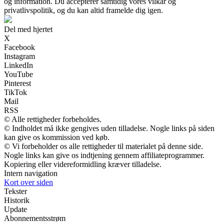
og information. Du accepterer samtidig vores vilkår og
privatlivspolitik, og du kan altid framelde dig igen.
Del med hjertet
X
Facebook
Instagram
LinkedIn
YouTube
Pinterest
TikTok
Mail
RSS
© Alle rettigheder forbeholdes.
© Indholdet må ikke gengives uden tilladelse. Nogle links på siden
kan give os kommission ved køb.
© Vi forbeholder os alle rettigheder til materialet på denne side.
Nogle links kan give os indtjening gennem affiliateprogrammer.
Kopiering eller videreformidling kræver tilladelse.
Intern navigation
Kort over siden
Tekster
Historik
Update
Abonnementsstrøm