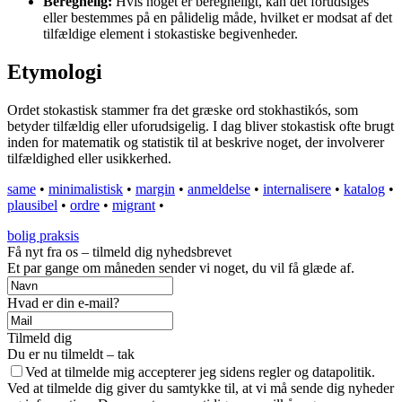
Beregnelig:
Hvis noget er beregneligt, kan det forudsiges
eller bestemmes på en pålidelig måde, hvilket er modsat af det
tilfældige element i stokastiske begivenheder.
Etymologi
Ordet stokastisk stammer fra det græske ord stokhastikós, som
betyder tilfældig eller uforudsigelig. I dag bliver stokastisk ofte brugt
inden for matematik og statistik til at beskrive noget, der involverer
tilfældighed eller usikkerhed.
same
•
minimalistisk
•
margin
•
anmeldelse
•
internalisere
•
katalog
•
plausibel
•
ordre
•
migrant
•
bolig praksis
Få nyt fra os – tilmeld dig nyhedsbrevet
Et par gange om måneden sender vi noget, du vil få glæde af.
Hvad er din e-mail?
Tilmeld dig
Du er nu tilmeldt – tak
Ved at tilmelde mig accepterer jeg sidens regler og datapolitik.
Ved at tilmelde dig giver du samtykke til, at vi må sende dig nyheder