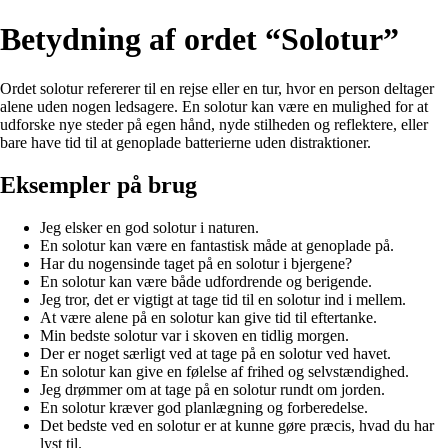
Betydning af ordet “Solotur”
Ordet solotur refererer til en rejse eller en tur, hvor en person deltager
alene uden nogen ledsagere. En solotur kan være en mulighed for at
udforske nye steder på egen hånd, nyde stilheden og reflektere, eller
bare have tid til at genoplade batterierne uden distraktioner.
Eksempler på brug
Jeg elsker en god solotur i naturen.
En solotur kan være en fantastisk måde at genoplade på.
Har du nogensinde taget på en solotur i bjergene?
En solotur kan være både udfordrende og berigende.
Jeg tror, det er vigtigt at tage tid til en solotur ind i mellem.
At være alene på en solotur kan give tid til eftertanke.
Min bedste solotur var i skoven en tidlig morgen.
Der er noget særligt ved at tage på en solotur ved havet.
En solotur kan give en følelse af frihed og selvstændighed.
Jeg drømmer om at tage på en solotur rundt om jorden.
En solotur kræver god planlægning og forberedelse.
Det bedste ved en solotur er at kunne gøre præcis, hvad du har
lyst til.