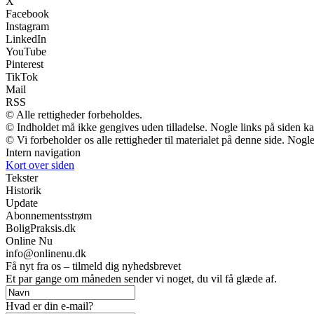
X
Facebook
Instagram
LinkedIn
YouTube
Pinterest
TikTok
Mail
RSS
© Alle rettigheder forbeholdes.
© Indholdet må ikke gengives uden tilladelse. Nogle links på siden 
© Vi forbeholder os alle rettigheder til materialet på denne side. Nog
Intern navigation
Kort over siden
Tekster
Historik
Update
Abonnementsstrøm
BoligPraksis.dk
Online Nu
info@onlinenu.dk
Få nyt fra os – tilmeld dig nyhedsbrevet
Et par gange om måneden sender vi noget, du vil få glæde af.
Hvad er din e-mail?