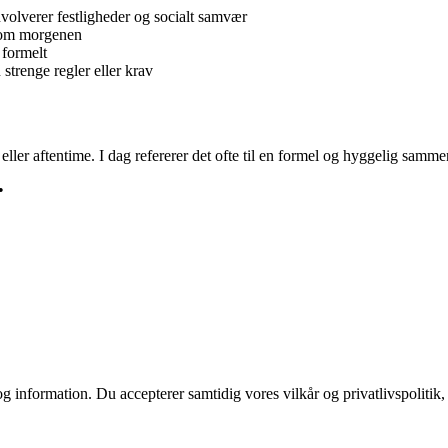
volverer festligheder og socialt samvær
s om morgenen
 formelt
 strenge regler eller krav
 eller aftentime. I dag refererer det ofte til en formel og hyggelig sa
•
g information. Du accepterer samtidig vores vilkår og privatlivspolitik,