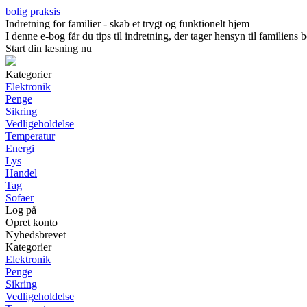
bolig praksis
Indretning for familier - skab et trygt og funktionelt hjem
I denne e-bog får du tips til indretning, der tager hensyn til familien
Start din læsning nu
Kategorier
Elektronik
Penge
Sikring
Vedligeholdelse
Temperatur
Energi
Lys
Handel
Tag
Sofaer
Log på
Opret konto
Nyhedsbrevet
Kategorier
Elektronik
Penge
Sikring
Vedligeholdelse