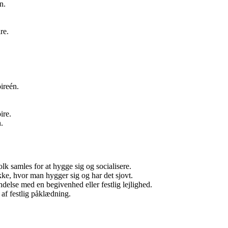
n.
re.
ireén.
ire.
n.
lk samles for at hygge sig og socialisere.
, hvor man hygger sig og har det sjovt.
ndelse med en begivenhed eller festlig lejlighed.
 af festlig påklædning.