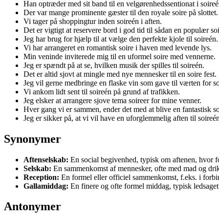
Han optræder med sit band til en velgørenhedssentionat i soireé
Der var mange prominente gæster til den royale soire på slottet.
Vi tager på shoppingtur inden soireén i aften.
Det er vigtigt at reservere bord i god tid til sådan en populær soi
Jeg har brug for hjælp til at vælge den perfekte kjole til soireén.
Vi har arrangeret en romantisk soire i haven med levende lys.
Min veninde inviterede mig til en uformel soire med vennerne.
Jeg er spændt på at se, hvilken musik der spilles til soireén.
Det er altid sjovt at mingle med nye mennesker til en soire fest.
Jeg vil gerne medbringe en flaske vin som gave til værten for so
Vi ankom lidt sent til soireén på grund af trafikken.
Jeg elsker at arrangere sjove tema soireer for mine venner.
Hver gang vi er sammen, ender det med at blive en fantastisk so
Jeg er sikker på, at vi vil have en uforglemmelig aften til soireé
Synonymer
Aftenselskab:
En social begivenhed, typisk om aftenen, hvor fo
Selskab:
En sammenkomst af mennesker, ofte med mad og drikke
Reception:
En formel eller officiel sammenkomst, f.eks. i forbi
Gallamiddag:
En finere og ofte formel middag, typisk ledsaget
Antonymer