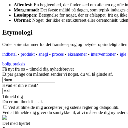
Aftenfest:
En begivenhed, der finder sted om aftenen og ofte in
Morgenmad:
Det første måltid på dagen, som typisk indtage
Løssluppen:
Betegnelse for noget, der er afslappet, frit og ikke
Uformel:
Noget, der ikke er struktureret eller ceremonielt; uden
Etymologi
Ordet soire stammer fra det franske sprog og betyder oprindeligt aften
indbetal
•
produkt
•
snegl
•
proces
•
eksamener
•
interventioner
•
igle
bolig praksis
Få nyt fra os – tilmeld dig nyhedsbrevet
Et par gange om måneden sender vi noget, du vil få glæde af.
Hvad er din e-mail?
Tilmeld dig
Du er nu tilmeldt – tak
Ved at tilmelde mig accepterer jeg sidens regler og datapolitik.
Ved at tilmelde dig giver du samtykke til, at vi må sende dig nyheder o
Del med hjertet