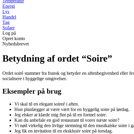
Temperatur
Energi
Lys
Handel
Tag
Sofaer
Log på
Opret konto
Nyhedsbrevet
Betydning af ordet “Soire”
Ordet soiré stammer fra fransk og betyder en aftenbegivenhed eller fe
socialisere i hyggelige omgivelser.
Eksempler på brug
Vi skal til en elegant soireé i aften.
Hun planlægger at være vært for en hyggelig soire på lørdag.
Jeg elsker at klæde mig fint på til en formel soire.
Kan du anbefale en god restaurant til vores næste soire?
Vi nød virkelig den livlige stemning til den musikalske soire i gå
Jeg fik en invitation til en eksklusiv soire på torsdag.