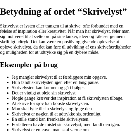
Betydning af ordet “Skrivelyst”
Skrivelyst er lysten eller trangen til at skrive, ofte forbundet med en
følelse af inspiration eller kreativitet. Når man har skrivelyst, føler man
sig motiveret til at sætte ord på sine tanker, ideer og følelser gennem
skriftligt udtryk. Det kan være en positiv og givende oplevelse at
opleve skrivelyst, da det kan føre til udvikling af ens skrivefærdigheder
og muligheden for at udtrykke sig på en dybere måde.
Eksempler på brug
Jeg mangler skrivelyst til at færdiggøre min opgave.
Hun fandt skrivelysten igen efter en lang pause.
Skrivelysten kan komme og gå i bølger.
Det er vigtigt at pleje sin skrivelyst.
Nogle gange kræver det inspiration at få skrivelysten tilbage.
At skrive for sjov kan booste skrivelysten.
Man skal lytte til sin skrivelyst og følge den.
Skrivelyst er nøglen til at udtrykke sig ordentligt.
En stille stund kan fremkalde skrivelysten.
Forfatteren havde mistet sin skrivelyst, men fandt den igen.
Skrivelyst er en gave, man skal værne om.