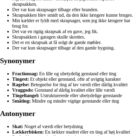
skrapsakken.
Der var kun skrapsager tilbage efter branden.
Skrapsakken blev smidt ud, da den ikke længere kunne bruges.
Min kælder er fyldt med skrapsager, som jeg ikke længere har
brug for.
Det var en rigtig skrapsak af en gave, jeg fik.
Skrapsakken i garagen skulle skrottes.
Det er en skrapsak at få solgt de gamle møbler.
Der var kun skrapsager tilbage af den gamle bygning.
Synonymer
Fractionsag:
En lille og ubetydelig genstand eller ting
Tingest:
Et objekt eller genstand, ofte af uvigtig karakter
Ragelse:
Betegnelse for ting af lav værdi eller dårlig kvalitet
Vraggods:
Genstand af dårlig kvalitet eller lille værdi
Tingeltangel:
Ustrukturerede eller ubetydelige genstande
Småting:
Mindre og mindre vigtige genstande eller ting
Antonymer
Skat:
Noget af værdi eller betydning
Lækkerbisken:
En lækker madret eller en ting af høj kvalitet