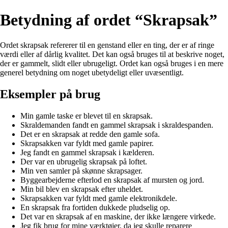
Betydning af ordet “Skrapsak”
Ordet skrapsak refererer til en genstand eller en ting, der er af ringe
værdi eller af dårlig kvalitet. Det kan også bruges til at beskrive noget,
der er gammelt, slidt eller ubrugeligt. Ordet kan også bruges i en mere
generel betydning om noget ubetydeligt eller uvæsentligt.
Eksempler på brug
Min gamle taske er blevet til en skrapsak.
Skraldemanden fandt en gammel skrapsak i skraldespanden.
Det er en skrapsak at redde den gamle sofa.
Skrapsakken var fyldt med gamle papirer.
Jeg fandt en gammel skrapsak i kælderen.
Der var en ubrugelig skrapsak på loftet.
Min ven samler på skønne skrapsager.
Byggearbejderne efterlod en skrapsak af mursten og jord.
Min bil blev en skrapsak efter uheldet.
Skrapsakken var fyldt med gamle elektronikdele.
En skrapsak fra fortiden dukkede pludselig op.
Det var en skrapsak af en maskine, der ikke længere virkede.
Jeg fik brug for mine værktøjer, da jeg skulle reparere