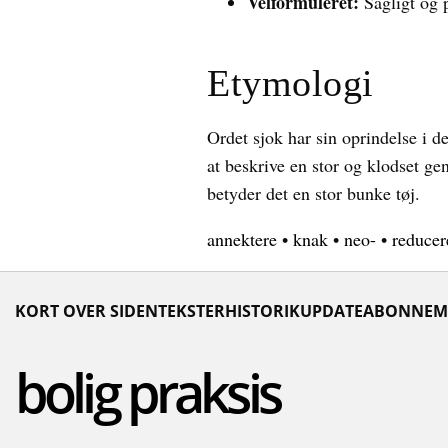
Velformuleret:
Sagligt og 
Etymologi
Ordet sjok har sin oprindelse i d
at beskrive en stor og klodset gen
betyder det en stor bunke tøj.
annektere
•
knak
•
neo-
•
reducer
KORT OVER SIDEN
TEKSTER
HISTORIK
UPDATE
ABONNEM
bolig praksis