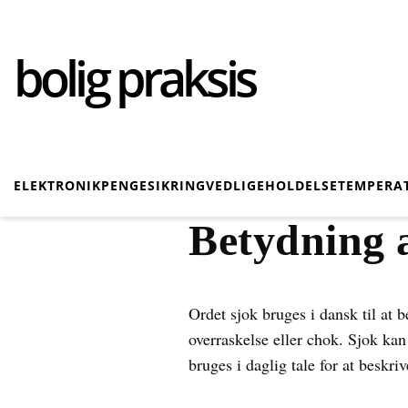
bolig praksis
ELEKTRONIK
PENGE
SIKRING
VEDLIGEHOLDELSE
TEMPERA
Betydning 
Ordet sjok bruges i dansk til at b
overraskelse eller chok. Sjok kan
bruges i daglig tale for at beskri