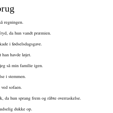
brug
 så regningen.
 fryd, da hun vandt præmien.
ukade i fødselsdagsgave.
t han havde løjet.
 jeg så min familie igen.
lse i stemmen.
 ved sofaen.
ok, da hun sprang frem og råbte overraskelse.
ludselig dukke op.