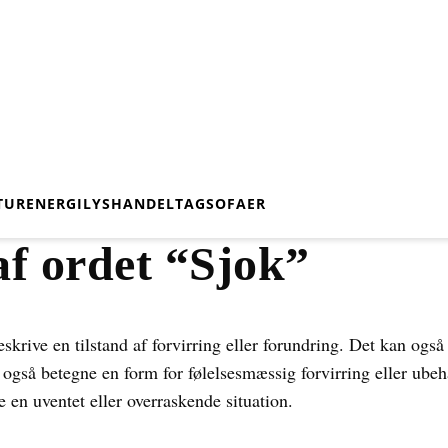
TUR
ENERGI
LYS
HANDEL
TAG
SOFAER
af ordet “Sjok”
eskrive en tilstand af forvirring eller forundring. Det kan også 
 også betegne en form for følelsesmæssig forvirring eller ubeha
ve en uventet eller overraskende situation.