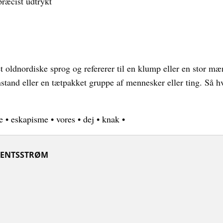
præcist udtrykt
et oldnordiske sprog og refererer til en klump eller en stor mæ
stand eller en tætpakket gruppe af mennesker eller ting. Så hvi
e
•
eskapisme
•
vores
•
dej
•
knak
•
ENTSSTRØM