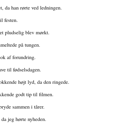
tet, da han rørte ved ledningen.
l festen.
det pludselig blev mørkt.
 smeltede på tungen.
jok af forundring.
ve til fødselsdagen.
okkende højt lyd, da den ringede.
kende godt tip til filmen.
 bryde sammen i tårer.
e, da jeg hørte nyheden.