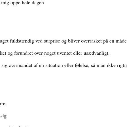
dt mig oppe hele dagen.
get fuldstændig ved surprise og bliver overrasket på en måde, 
et og forundret over noget uventet eller usædvanligt.
sig overmandet af en situation eller følelse, så man ikke rigt
rret
øsig