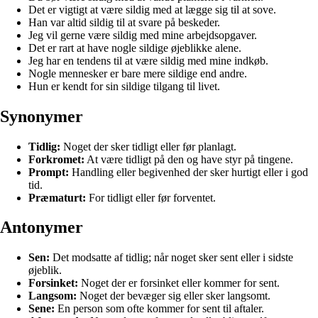
Det er vigtigt at være sildig med at lægge sig til at sove.
Han var altid sildig til at svare på beskeder.
Jeg vil gerne være sildig med mine arbejdsopgaver.
Det er rart at have nogle sildige øjeblikke alene.
Jeg har en tendens til at være sildig med mine indkøb.
Nogle mennesker er bare mere sildige end andre.
Hun er kendt for sin sildige tilgang til livet.
Synonymer
Tidlig:
Noget der sker tidligt eller før planlagt.
Forkromet:
At være tidligt på den og have styr på tingene.
Prompt:
Handling eller begivenhed der sker hurtigt eller i god
tid.
Præmaturt:
For tidligt eller før forventet.
Antonymer
Sen:
Det modsatte af tidlig; når noget sker sent eller i sidste
øjeblik.
Forsinket:
Noget der er forsinket eller kommer for sent.
Langsom:
Noget der bevæger sig eller sker langsomt.
Sene:
En person som ofte kommer for sent til aftaler.