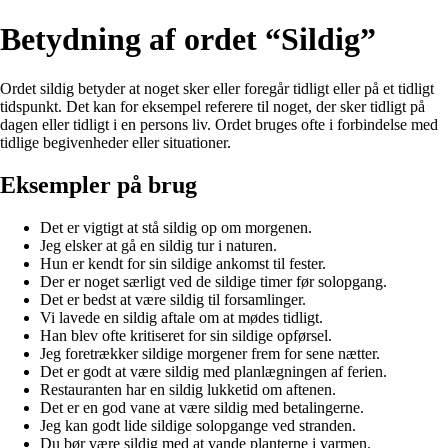
Betydning af ordet “Sildig”
Ordet sildig betyder at noget sker eller foregår tidligt eller på et tidligt
tidspunkt. Det kan for eksempel referere til noget, der sker tidligt på
dagen eller tidligt i en persons liv. Ordet bruges ofte i forbindelse med
tidlige begivenheder eller situationer.
Eksempler på brug
Det er vigtigt at stå sildig op om morgenen.
Jeg elsker at gå en sildig tur i naturen.
Hun er kendt for sin sildige ankomst til fester.
Der er noget særligt ved de sildige timer før solopgang.
Det er bedst at være sildig til forsamlinger.
Vi lavede en sildig aftale om at mødes tidligt.
Han blev ofte kritiseret for sin sildige opførsel.
Jeg foretrækker sildige morgener frem for sene nætter.
Det er godt at være sildig med planlægningen af ferien.
Restauranten har en sildig lukketid om aftenen.
Det er en god vane at være sildig med betalingerne.
Jeg kan godt lide sildige solopgange ved stranden.
Du bør være sildig med at vande planterne i varmen.