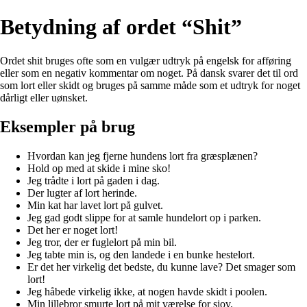
Betydning af ordet “Shit”
Ordet shit bruges ofte som en vulgær udtryk på engelsk for afføring
eller som en negativ kommentar om noget. På dansk svarer det til ord
som lort eller skidt og bruges på samme måde som et udtryk for noget
dårligt eller uønsket.
Eksempler på brug
Hvordan kan jeg fjerne hundens lort fra græsplænen?
Hold op med at skide i mine sko!
Jeg trådte i lort på gaden i dag.
Der lugter af lort herinde.
Min kat har lavet lort på gulvet.
Jeg gad godt slippe for at samle hundelort op i parken.
Det her er noget lort!
Jeg tror, der er fuglelort på min bil.
Jeg tabte min is, og den landede i en bunke hestelort.
Er det her virkelig det bedste, du kunne lave? Det smager som
lort!
Jeg håbede virkelig ikke, at nogen havde skidt i poolen.
Min lillebror smurte lort på mit værelse for sjov.