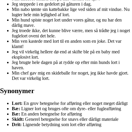
Jeg steppede i en gedelort på gåturen i dag.
Min nabo tømte sin kattebakke lige ved siden af mit vindue. Nu
lugter hele min lejlighed af lort.
Min hund spiste noget lort under vores gåtur, og nu har den
dårlig mave.
Jeg troede ikke, det kunne blive værre, men så trådte jeg i noget
fuglelort oveni det hele.
Min ven kastede med lort til en anden som en joke. Det var
klamt!
Jeg vil virkelig hellere dø end at skifte ble på en baby med
eksplosivt lort.
Jeg brugte hele dagen på at rydde op efter min hunds lort i
haven.
Min chef gav mig en skideballe for noget, jeg ikke havde gjort.
Det var virkelig lort.
Synonymer
Lort:
En grov betegnelse for afføring eller noget meget dårligt
Bæ:
Ligner lort og bruges ofte om dyre- eller fugleafføring
Bæ:
En anden betegnelse for afføring
Skidt:
Generel betegnelse for snavs eller dårligt materiale
Drit:
Lignende betydning som lort eller afføring